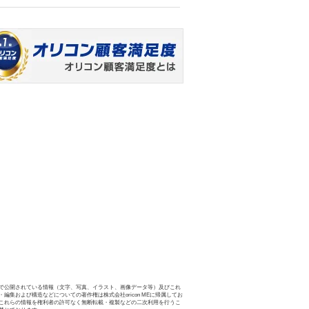
で公開されている情報（文字、写真、イラスト、画像データ等）及びこれ
・編集および構造などについての著作権は株式会社oricon MEに帰属してお
これらの情報を権利者の許可なく無断転載・複製などの二次利用を行うこ