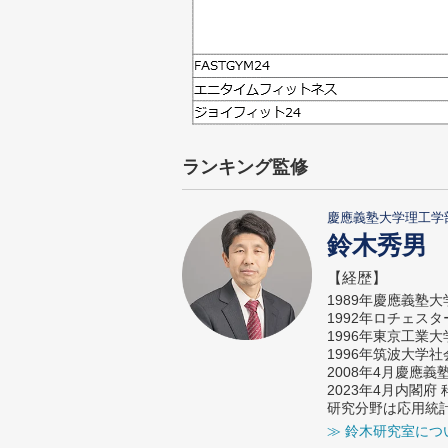
ランキング監修
慶應義塾大学理工学
鈴木秀男
【経歴】
1989年慶應義塾
1992年ロチェス
1996年東京工業
1996年筑波大学
2008年4月慶應
2023年4月内閣
研究分野は応用統
≫ 鈴木研究室につ