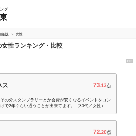
ング
関東
20年版
女性
東の女性ランキング・比較
PR
73
ネス
.13
点
、その分スタンプラリーとか会費が安くなるイベントをコン
げで2年ぐらい通うことが出来てます。（30代／女性）
72
.20
点