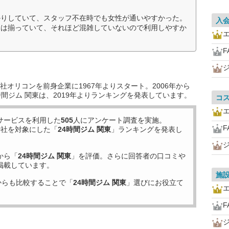
かりしていて、スタッフ不在時でも女性が通いやすかった。
入
ンは揃っていて、それほど混雑していないので利用しやすか
F
オリコンを前身企業に1967年よりスタート。2006年から
間ジム 関東は、2019年よりランキングを発表しています。
コ
サービスを利用した
505
人にアンケート調査を実施。
F
9
社を対象にした「
24時間ジム 関東
」ランキングを発表し
から「
24時間ジム 関東
」を評価。さらに回答者の口コミや
掲載しています。
施
からも比較することで「
24時間ジム 関東
」選びにお役立て
F