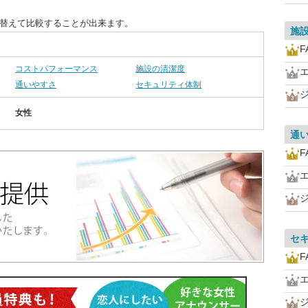
び替えて比較することが出来ます。
施
F
コストパフォーマンス
施設の清潔度
通いやすさ
セキュリティ体制
女性
通
F
セ
F