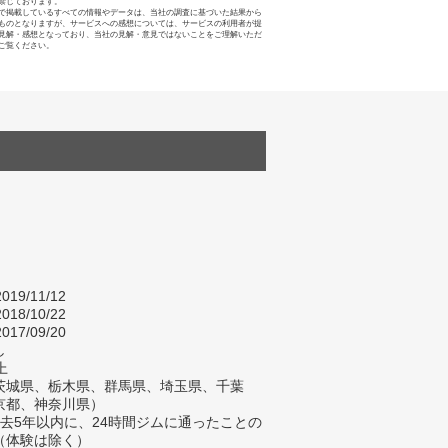
禁じております。
で掲載しているすべての情報やデータは、当社の調査に基づいた結果から
ものとなりますが、サービスへの感想については、サービスの利用者が提
見解・感想となっており、当社の見解・意見ではないことをご理解いただ
ご覧ください。
019/11/12
018/10/22
017/09/20
し
上
茨城県、栃木県、群馬県、埼玉県、千葉
京都、神奈川県）
去5年以内に、24時間ジムに通ったことの
（体験は除く）