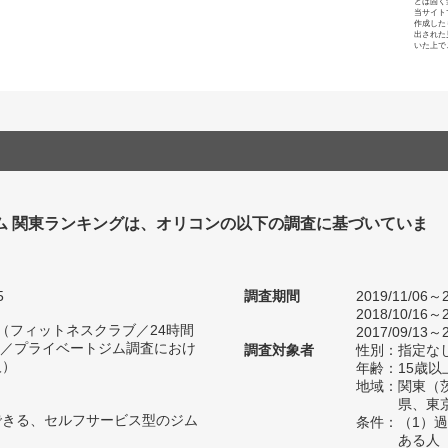
とは固く
当サイト
作成した
出された
いた上で
ジム 関東ランキングは、オリコンの以下の調査に基づいていま
5
調査期間
2019/11/06～2
2018/10/16～2
人（フィットネスクラブ／24時間
2017/09/13～2
／プライベートジム調査におけ
調査対象者
性別：指定な
人）
年齢：15歳以
地域：関東（
県、東
できる、セルフサービス型のジム
条件：（1）過
ある人