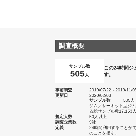
調査概要
サンプル数
この24時間
505
す。
人
事前調査
2019/07/22～2019/11/0
更新日
2020/02/03
サンプル数
505
ジム／サーキット型ジム
る総サンプル数17,153
規定人数
50人以上
調査企業数
9社
定義
24時間利用することが
のことを指す。