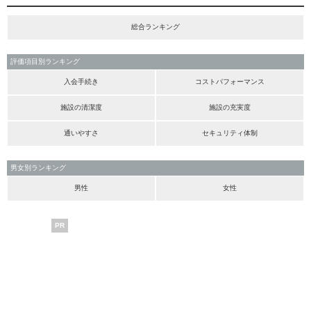
総合ランキング
評価項目別ランキング
入会手続き
コストパフォーマンス
施設の清潔度
施設の充実度
通いやすさ
セキュリティ体制
男女別ランキング
男性
女性
PR