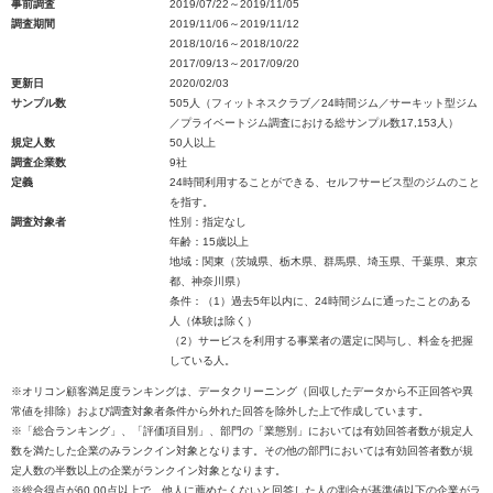
事前調査
2019/07/22～2019/11/05
調査期間
2019/11/06～2019/11/12
2018/10/16～2018/10/22
2017/09/13～2017/09/20
更新日
2020/02/03
サンプル数
505人（フィットネスクラブ／24時間ジム／サーキット型ジム
／プライベートジム調査における総サンプル数17,153人）
規定人数
50人以上
調査企業数
9社
定義
24時間利用することができる、セルフサービス型のジムのこと
を指す。
調査対象者
性別：指定なし
年齢：15歳以上
地域：関東（茨城県、栃木県、群馬県、埼玉県、千葉県、東京
都、神奈川県）
条件：（1）過去5年以内に、24時間ジムに通ったことのある
人（体験は除く）
（2）サービスを利用する事業者の選定に関与し、料金を把握
している人。
※オリコン顧客満足度ランキングは、データクリーニング（回収したデータから不正回答や異
常値を排除）および調査対象者条件から外れた回答を除外した上で作成しています。
※「総合ランキング」、「評価項目別」、部門の「業態別」においては有効回答者数が規定人
数を満たした企業のみランクイン対象となります。その他の部門においては有効回答者数が規
定人数の半数以上の企業がランクイン対象となります。
※総合得点が60.00点以上で、他人に薦めたくないと回答した人の割合が基準値以下の企業がラ