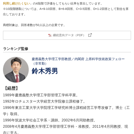
利用し続けたくない
」の4段階で評価をしてもらい比率を算出しています。
※10段階聴取については、A=9-10回答、B=6-8回答、C=3-5回答、D=1-2回答として割合を算
出しております。
商標対象は、回答者数が50人以上の企業です。
継続意向データ（PDF）
ランキング監修
慶應義塾大学理工学部教授／内閣府 上席科学技術政策フェロー
（非常勤）
鈴木秀男
【経歴】
1989年慶應義塾大学理工学部管理工学科卒業。
1992年ロチェスター大学経営大学院修士課程修了。
1996年東京工業大学大学院理工学研究科博士課程経営工学専攻修了。博士（工
学）取得。
1996年筑波大学社会工学系・講師。2002年6月同助教授。
2008年4月慶應義塾大学理工学部管理工学科・准教授。2011年4月同教授、現
在に至る。