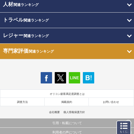
人材
関連ランキング
トラベル
関連ランキング
レジャー
関連ランキング
専門家評価
関連ランキング
オリコン顧客満足度調査とは
調査方法
掲載規約
お問い合わせ
会社概要
個人情報保護方針
引用・転載について
もくじ
利用者の声について
当サイトで公開されている情報（文字、写真、イラスト、画像データ等）及びこれらの配置・