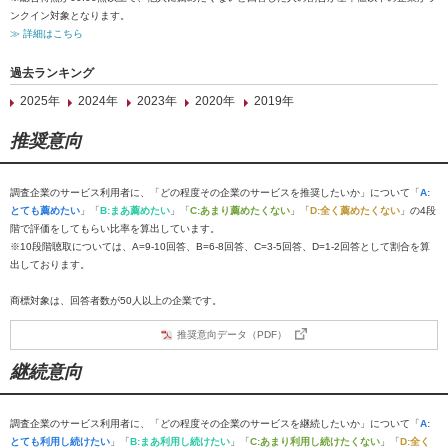
ンクイン対象となります。
≫ 詳細はこちら
過去ランキング
2025年
2024年
2023年
2020年
2019年
推奨意向
調査企業のサービス利用者に、「どの程度その企業のサービスを推奨したいか」について「
A:
とても薦めたい
」「
B:まあ薦めたい
」「
C:あまり薦めたくない
」「
D:全く薦めたくない
」の4段
階で評価をしてもらい比率を算出しています。
※10段階聴取については、A=9-10回答、B=6-8回答、C=3-5回答、D=1-2回答として割合を算
出しております。
商標対象は、回答者数が50人以上の企業です。
推奨意向データ（PDF）
継続意向
調査企業のサービス利用者に、「どの程度その企業のサービスを継続したいか」について「
A:
とても利用し続けたい
」「
B:まあ利用し続けたい
」「
C:あまり利用し続けたくない
」「
D:全く