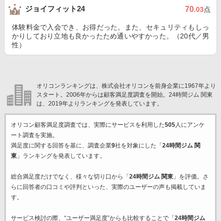
ジョイフィット24
70
.03
点
体験料金で入会でき、お得だった。また、セキュリティもしっ
かりしており立地も良かったため通いやすかった。（20代／男
性）
オリコンランキングは、株式会社オリコンを前身企業に1967年より
スタート。2006年からは顧客満足度調査を開始。24時間ジム 関東
は、2019年よりランキングを発表しています。
オリコン顧客満足度調査では、実際にサービスを利用した
505
人にアンケ
ート調査を実施。
満足度に関する回答を基に、調査企業
9
社を対象にした「
24時間ジム 関
東
」ランキングを発表しています。
総合満足度だけでなく、様々な切り口から「
24時間ジム 関東
」を評価。さ
らに回答者の口コミや評判といった、実際のユーザーの声も掲載していま
す。
サービス検討の際、“ユーザー満足度”からも比較することで「
24時間ジム