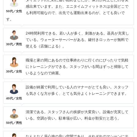
ダイエットのために通い始めましたが、体力が向上したのを実
感出来ています。また、エニタイムフィットネスは全国どこで
50代／女性
も利用可能なので、出先でも運動出来るのが、とても良いで
す。
24時間利用できる。若い人が多く、刺激がある。器具が充実し
ている。ウォーターサーバーがある。鍵付きロッカーが無料で
30代／男性
使える（店舗による）。
職場と家の間にあるので仕事終わりに行くのにぴったりで気軽
にトレーニングができる。スタッフがいる間はずっと掃除して
30代／女性
いるようなので綺麗。
設備が綺麗で利用している人のマナーがとても良い。スタッフ
も気さくな方が多く、とても気分よくトレーニングできます。
40代／女性
清潔である。スタッフさんの挨拶が大変良い。設備が充実して
いる。空調が良い。駐車場が広い。料金が割安だと思う。
50代／男性
なんとなく居心地の良い空間であり、それぞれのマシーンにテ