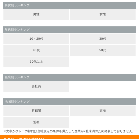
男女別ランキング
男性
女性
年代別ランキング
10・20代
30代
40代
50代
60代以上
職業別ランキング
会社員
地域別ランキング
首都圏
東海
近畿
※文字がグレーの部門は当社規定の条件を満たした企業が2社未満のため発表しておりません。