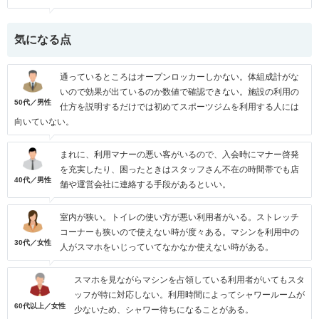
気になる点
通っているところはオープンロッカーしかない。体組成計がな
いので効果が出ているのか数値で確認できない。施設の利用の
50代／男性
仕方を説明するだけでは初めてスポーツジムを利用する人には
向いていない。
まれに、利用マナーの悪い客がいるので、入会時にマナー啓発
を充実したり、困ったときはスタッフさん不在の時間帯でも店
40代／男性
舗や運営会社に連絡する手段があるといい。
室内が狭い。トイレの使い方が悪い利用者がいる。ストレッチ
コーナーも狭いので使えない時が度々ある。マシンを利用中の
30代／女性
人がスマホをいじっていてなかなか使えない時がある。
スマホを見ながらマシンを占領している利用者がいてもスタ
ッフが特に対応しない。利用時間によってシャワールームが
60代以上／女性
少ないため、シャワー待ちになることがある。