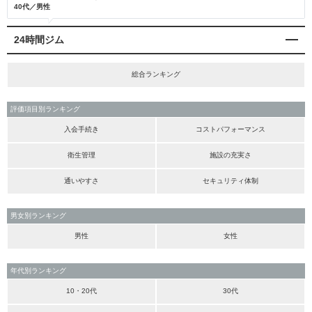
40代／男性
24時間ジム
総合ランキング
評価項目別ランキング
入会手続き
コストパフォーマンス
衛生管理
施設の充実さ
通いやすさ
セキュリティ体制
男女別ランキング
男性
女性
年代別ランキング
10・20代
30代