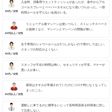
入会時、消毒用ウエットティッシュがあったが、途中からアル
コールスプレーとペーパータオルになり使いづらかった。一部
50代／女性
利用ルールを守らない会員がいる。
リニューアル後マシーンは使いづらく、ストレッチスペース
が超狭くなり、マシーンとマシーンの間隔が狭い。
60代以上／女性
女子専用のシャワールームが1つしかないので増やしてほしい。
スタッフの対応がよくない。
50代／女性
スタッフが不在の時間は怖い。セキュリティが不安。マナーが
悪い人が多い。
50代／女性
最初はタオルが常備されていたのにコロナ時になくなってし
まったこと｡
60代以上／女性
運動しに来てるのに携帯をいじって長時間居座る利用者に対し
て注意しない。