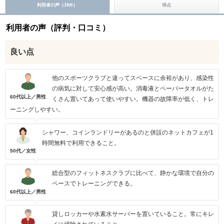
利用者の声（
18
）
得点
件
利用者の声（評判・口コミ）
良い点
他のスポーツクラブと違ってスペースに余裕があり、感染性
の病気に対して安心感が高い。消毒液とペーパータオルがた
60代以上／男性
くさん置いてあって使いやすい。機器の故障率が低く、トレ
ーニングしやすい。
シャワー、コインランドリーがあるのと併設のネットカフェが1
時間無料で利用できること。
50代／女性
総合型のフィットネスクラブに比べて、静かな環境で自分の
ペースでトレーニングできる。
60代以上／男性
貸しロッカーや水素水サーバーを置いていること。常にキレ