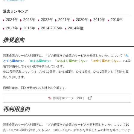
過去ランキング
2024年
2023年
2022年
2021年
2020年
2019年
2018年
2017年
2016年
2014-2015年
2014年度
推奨意向
調査企業のサービス利用者に、「どの程度その企業のサービスを推奨したいか」について「
A:
とても薦めたい
」「
B:まあ薦めたい
」「
C:あまり薦めたくない
」「
D:全く薦めたくない
」の4段
階で評価をしてもらい比率を算出しています。
※10段階聴取については、A=9-10回答、B=6-8回答、C=3-5回答、D=1-2回答として割合を算
出しております。
商標対象は、回答者数が100人以上の企業です。
推奨意向データ（PDF）
再利用意向
調査企業のサービス利用者に、「どの程度その企業のサービスを再利用したいか」について10
点～1点の10段階で評価してもらい、10点～6点のいずれかを回答した人の割合を算出していま