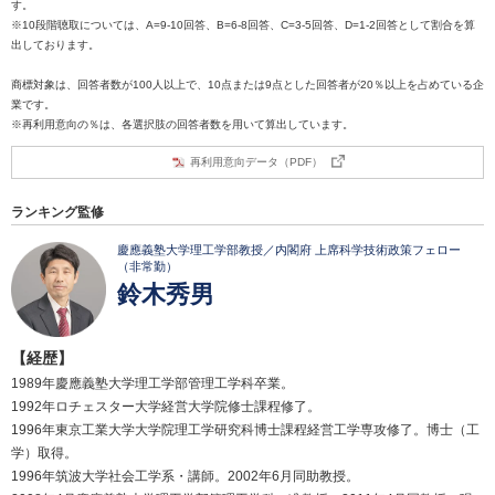
す。
※10段階聴取については、A=9-10回答、B=6-8回答、C=3-5回答、D=1-2回答として割合を算
出しております。
商標対象は、回答者数が100人以上で、10点または9点とした回答者が20％以上を占めている企
業です。
※再利用意向の％は、各選択肢の回答者数を用いて算出しています。
再利用意向データ（PDF）
ランキング監修
慶應義塾大学理工学部教授／内閣府 上席科学技術政策フェロー
（非常勤）
鈴木秀男
【経歴】
1989年慶應義塾大学理工学部管理工学科卒業。
1992年ロチェスター大学経営大学院修士課程修了。
1996年東京工業大学大学院理工学研究科博士課程経営工学専攻修了。博士（工
学）取得。
1996年筑波大学社会工学系・講師。2002年6月同助教授。