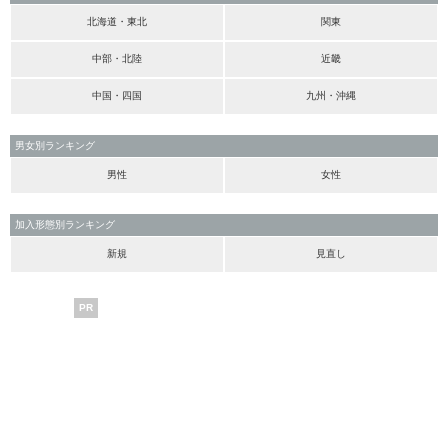
北海道・東北
関東
中部・北陸
近畿
中国・四国
九州・沖縄
男女別ランキング
男性
女性
加入形態別ランキング
新規
見直し
PR