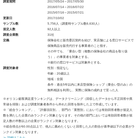
調査期間
2017/05/24～2017/05/30
2016/07/14～2016/07/22
2015/07/16～2015/07/21
更新日
2017/10/02
サンプル数
5,756人（調査時サンプル数6,630人）
規定人数
92人以上
調査企業数
31社
定義
保険会社と販売委託契約を結び、実店舗による窓口サービスで
保険商品を販売代行する事業者のこと指す。
その中でも、「乗合い型（複数の保険会社の商品を取り扱
う）」の事業者を対象とする。
※銀行の窓口サービスは対象外とする。
調査対象者
性別：指定なし
年齢：20歳以上
地域：全国
条件：過去5年以内に来店型保険ショップ（乗合い型のみ）の
無料相談を利用し、実際に保険の成約まで至った人
※オリコン顧客満足度ランキングは、データクリーニング（回収したデータから不正回答や異
常値を排除）および調査対象者条件から外れた回答を除外した上で作成しています。
※「総合ランキング」、「評価項目別」、部門の「業態別」においては有効回答者数が規定人
数を満たした企業のみランクイン対象となります。その他の部門においては有効回答者数が規
定人数の半数以上の企業がランクイン対象となります。
※総合得点が60.00点以上で、他人に薦めたくないと回答した人の割合が基準値以下の企業がラ
ンクイン対象となります。
≫ 詳細はこちら