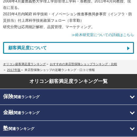
2008年4月慶應義塾大学理工学部管理工学科・准教授。2011年4月同教授、現
在に至る。
2023年4月内閣府 科学技術・イノベーション推進事務局参事官（インフラ・防
災担当）付上席科学技術政策フェロー（非常勤）
研究分野は応用統計解析、品質管理、マーケティング。
≫鈴木研究室についての詳細はこちら
顧客満足度について
オリコン顧客満足度ランキング
おすすめの来店型保険ショップランキング・比較
2017年版
来店型保険ショップの近畿ランキング・口コミ情報
オリコン顧客満足度
ランキング一覧
保険
関連ランキング
金融
関連ランキング
塾
関連ランキング