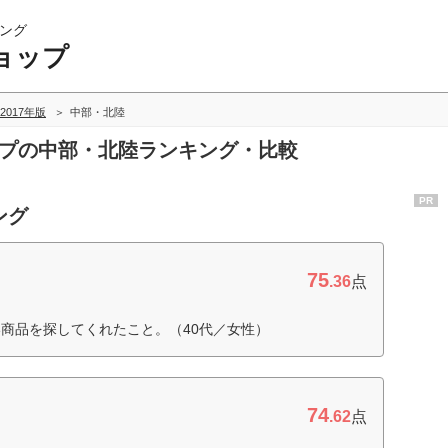
ング
ョップ
2017年版
中部・北陸
ップの中部・北陸ランキング・比較
PR
ング
75
.36
点
商品を探してくれたこと。（40代／女性）
74
.62
点