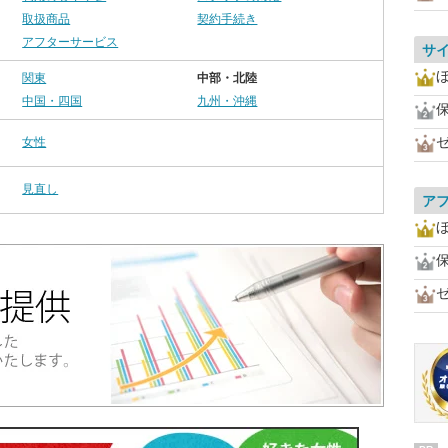
取扱商品
契約手続き
アフターサービス
サ
関東
中部・北陸
中国・四国
九州・沖縄
女性
見直し
ア