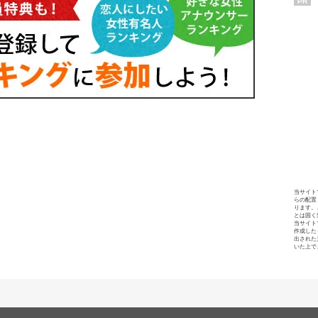
PR
当サイト
らの配置
ります。
とは固く
当サイト
作成した
出された
いた上で