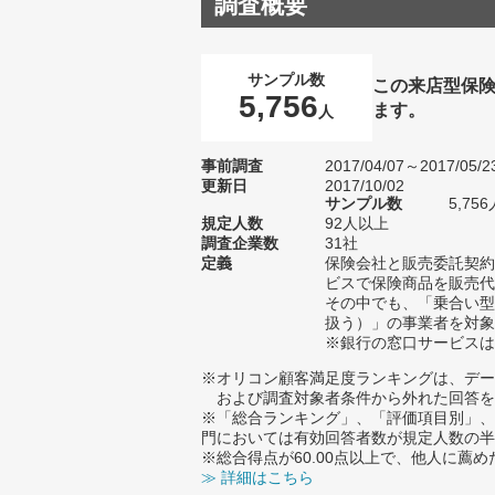
調査概要
サンプル数
この来店型保
5,756
ます。
人
事前調査
2017/04/07～2017/05/2
更新日
2017/10/02
サンプル数
5,7
規定人数
92人以上
調査企業数
31社
定義
保険会社と販売委託契約
ビスで保険商品を販売代
その中でも、「乗合い型
扱う）」の事業者を対象
※銀行の窓口サービスは
※オリコン顧客満足度ランキングは、デー
および調査対象者条件から外れた回答を
※「総合ランキング」、「評価項目別」、
門においては有効回答者数が規定人数の半
※総合得点が60.00点以上で、他人に
≫ 詳細はこちら