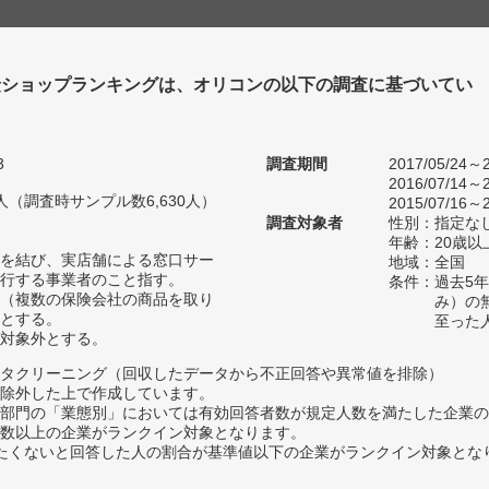
険ショップランキングは、オリコンの以下の調査に基づいてい
3
調査期間
2017/05/24～2
2016/07/14～2
56人（調査時サンプル数6,630人）
2015/07/16～2
調査対象者
性別：指定な
年齢：20歳以
を結び、実店舗による窓口サー
地域：全国
行する事業者のこと指す。
条件：過去5
（複数の保険会社の商品を取り
み）の
とする。
至った
対象外とする。
タクリーニング（回収したデータから不正回答や異常値を排除）
除外した上で作成しています。
部門の「業態別」においては有効回答者数が規定人数を満たした企業の
数以上の企業がランクイン対象となります。
薦めたくないと回答した人の割合が基準値以下の企業がランクイン対象とな