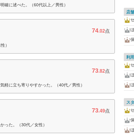
明確に述べた。（60代以上／男性）
店
74
.02
点
男性）
利
73
.82
点
気軽に立ち寄りやすかった。（40代／男性）
ス
73
.49
点
かった。（30代／女性）