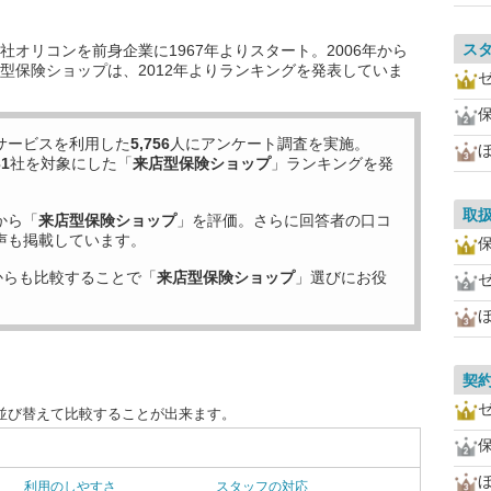
ス
オリコンを前身企業に1967年よりスタート。2006年から
型保険ショップは、2012年よりランキングを発表していま
サービスを利用した
5,756
人にアンケート調査を実施。
31
社を対象にした「
来店型保険ショップ
」ランキングを発
取
から「
来店型保険ショップ
」を評価。さらに回答者の口コ
声も掲載しています。
からも比較することで「
来店型保険ショップ
」選びにお役
契
並び替えて比較することが出来ます。
利用のしやすさ
スタッフの対応