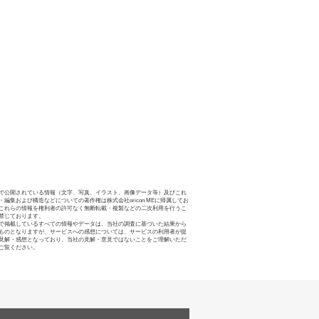
で公開されている情報（文字、写真、イラスト、画像データ等）及びこれ
・編集および構造などについての著作権は株式会社oricon MEに帰属してお
これらの情報を権利者の許可なく無断転載・複製などの二次利用を行うこ
禁じております。
で掲載しているすべての情報やデータは、当社の調査に基づいた結果から
ものとなりますが、サービスへの感想については、サービスの利用者が提
見解・感想となっており、当社の見解・意見ではないことをご理解いただ
ご覧ください。