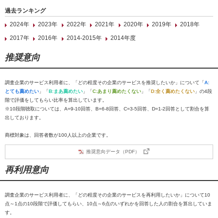
過去ランキング
2024年
2023年
2022年
2021年
2020年
2019年
2018年
2017年
2016年
2014-2015年
2014年度
推奨意向
調査企業のサービス利用者に、「どの程度その企業のサービスを推奨したいか」について「
A:
とても薦めたい
」「
B:まあ薦めたい
」「
C:あまり薦めたくない
」「
D:全く薦めたくない
」の4段
階で評価をしてもらい比率を算出しています。
※10段階聴取については、A=9-10回答、B=6-8回答、C=3-5回答、D=1-2回答として割合を算
出しております。
商標対象は、回答者数が100人以上の企業です。
推奨意向データ（PDF）
再利用意向
調査企業のサービス利用者に、「どの程度その企業のサービスを再利用したいか」について10
点～1点の10段階で評価してもらい、10点～6点のいずれかを回答した人の割合を算出していま
す。