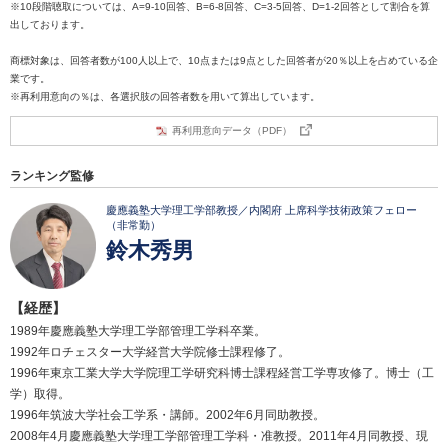
※10段階聴取については、A=9-10回答、B=6-8回答、C=3-5回答、D=1-2回答として割合を算
出しております。
商標対象は、回答者数が100人以上で、10点または9点とした回答者が20％以上を占めている企
業です。
※再利用意向の％は、各選択肢の回答者数を用いて算出しています。
再利用意向データ（PDF）
ランキング監修
慶應義塾大学理工学部教授／内閣府 上席科学技術政策フェロー
（非常勤）
鈴木秀男
【経歴】
1989年慶應義塾大学理工学部管理工学科卒業。
1992年ロチェスター大学経営大学院修士課程修了。
1996年東京工業大学大学院理工学研究科博士課程経営工学専攻修了。博士（工
学）取得。
1996年筑波大学社会工学系・講師。2002年6月同助教授。
2008年4月慶應義塾大学理工学部管理工学科・准教授。2011年4月同教授、現