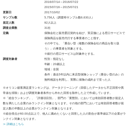
2016/07/14～2016/07/22
2015/07/16～2015/07/21
更新日
2017/10/02
サンプル数
5,756人（調査時サンプル数6,630人）
規定人数
92人以上
調査企業数
31社
定義
保険会社と販売委託契約を結び、実店舗による窓口サービスで
保険商品を販売代行する事業者のこと指す。
その中でも、「乗合い型（複数の保険会社の商品を取り扱
う）」の事業者を対象とする。
※銀行の窓口サービスは対象外とする。
調査対象者
性別：指定なし
年齢：20歳以上
地域：全国
条件：過去5年以内に来店型保険ショップ（乗合い型のみ）の
無料相談を利用し、実際に保険の成約まで至った人
※オリコン顧客満足度ランキングは、データクリーニング（回収したデータから不正回答や異
常値を排除）および調査対象者条件から外れた回答を除外した上で作成しています。
※「総合ランキング」、「評価項目別」、部門の「業態別」においては有効回答者数が規定人
数を満たした企業のみランクイン対象となります。その他の部門においては有効回答者数が規
定人数の半数以上の企業がランクイン対象となります。
※総合得点が60.00点以上で、他人に薦めたくないと回答した人の割合が基準値以下の企業がラ
ンクイン対象となります。
≫ 詳細はこちら