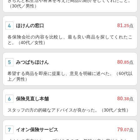
きちんと私生活や将来を考えた商品の紹介をしてくれたこと。
（30代／男性）
ほけんの窓口
81
.25
点
各保険会社の内容を比較し、最も良い商品を探してくれたこ
と。（40代／女性）
みつばちほけん
80
.85
点
希望する商品を即座に提案し、意見を明確に述べた。（60代以
上／男性）
保険見直し本舗
80
.38
点
スタッフの方の的確なアドバイスが良かった。（30代／女性）
イオン保険サービス
79
.07
点