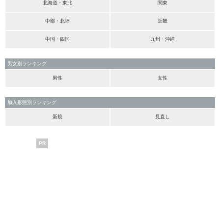
北海道・東北
関東
中部・北陸
近畿
中国・四国
九州・沖縄
男女別ランキング
男性
女性
加入形態別ランキング
新規
見直し
PR