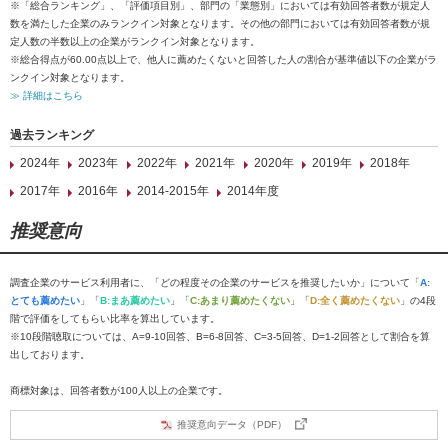
※「総合ランキング」、「評価項目別」、部門の「業態別」においては有効回答者数が規定人
数を満たした企業のみランクイン対象となります。その他の部門においては有効回答者数が規
定人数の半数以上の企業がランクイン対象となります。
※総合得点が60.00点以上で、他人に薦めたくないと回答した人の割合が基準値以下の企業がラ
ンクイン対象となります。
≫ 詳細はこちら
過去ランキング
2024年
2023年
2022年
2021年
2020年
2019年
2018年
2017年
2016年
2014-2015年
2014年度
推奨意向
調査企業のサービス利用者に、「どの程度その企業のサービスを推奨したいか」について「
A:
とても薦めたい
」「
B:まあ薦めたい
」「
C:あまり薦めたくない
」「
D:全く薦めたくない
」の4段
階で評価をしてもらい比率を算出しています。
※10段階聴取については、A=9-10回答、B=6-8回答、C=3-5回答、D=1-2回答として割合を算
出しております。
商標対象は、回答者数が100人以上の企業です。
推奨意向データ（PDF）