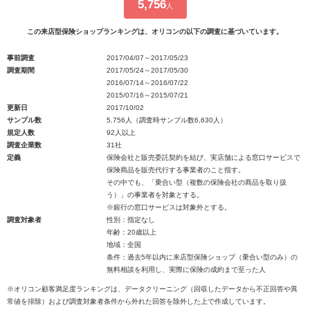
5,756
人
この来店型保険ショップランキングは、オリコンの以下の調査に基づいています。
事前調査
2017/04/07～2017/05/23
調査期間
2017/05/24～2017/05/30
2016/07/14～2016/07/22
2015/07/16～2015/07/21
更新日
2017/10/02
サンプル数
5,756人（調査時サンプル数6,630人）
規定人数
92人以上
調査企業数
31社
定義
保険会社と販売委託契約を結び、実店舗による窓口サービスで
保険商品を販売代行する事業者のこと指す。
その中でも、「乗合い型（複数の保険会社の商品を取り扱
う）」の事業者を対象とする。
※銀行の窓口サービスは対象外とする。
調査対象者
性別：指定なし
年齢：20歳以上
地域：全国
条件：過去5年以内に来店型保険ショップ（乗合い型のみ）の
無料相談を利用し、実際に保険の成約まで至った人
※オリコン顧客満足度ランキングは、データクリーニング（回収したデータから不正回答や異
常値を排除）および調査対象者条件から外れた回答を除外した上で作成しています。