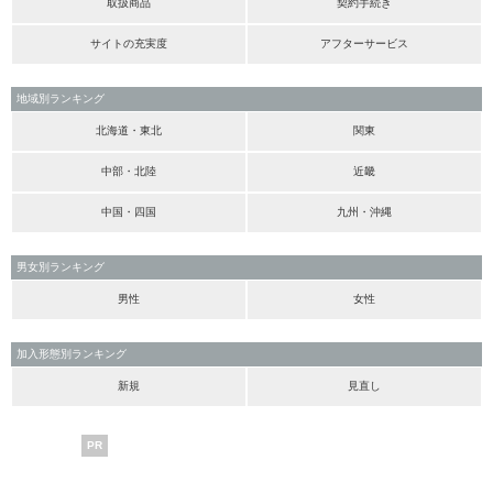
取扱商品
契約手続き
サイトの充実度
アフターサービス
地域別ランキング
北海道・東北
関東
中部・北陸
近畿
中国・四国
九州・沖縄
男女別ランキング
男性
女性
加入形態別ランキング
新規
見直し
PR