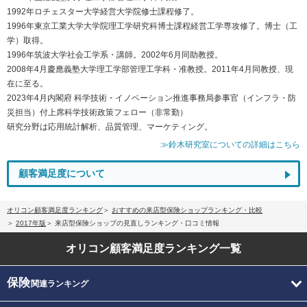
1992年ロチェスター大学経営大学院修士課程修了。
1996年東京工業大学大学院理工学研究科博士課程経営工学専攻修了。博士（工
学）取得。
1996年筑波大学社会工学系・講師。2002年6月同助教授。
2008年4月慶應義塾大学理工学部管理工学科・准教授。2011年4月同教授、現
在に至る。
2023年4月内閣府 科学技術・イノベーション推進事務局参事官（インフラ・防
災担当）付上席科学技術政策フェロー（非常勤）
研究分野は応用統計解析、品質管理、マーケティング。
≫鈴木研究室についての詳細はこちら
顧客満足度について
オリコン顧客満足度ランキング
おすすめの来店型保険ショップランキング・比較
2017年版
来店型保険ショップの見直しランキング・口コミ情報
オリコン顧客満足度
ランキング一覧
保険
関連ランキング