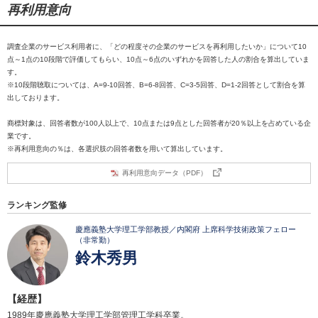
再利用意向
調査企業のサービス利用者に、「どの程度その企業のサービスを再利用したいか」について10
点～1点の10段階で評価してもらい、10点～6点のいずれかを回答した人の割合を算出していま
す。
※10段階聴取については、A=9-10回答、B=6-8回答、C=3-5回答、D=1-2回答として割合を算
出しております。
商標対象は、回答者数が100人以上で、10点または9点とした回答者が20％以上を占めている企
業です。
※再利用意向の％は、各選択肢の回答者数を用いて算出しています。
再利用意向データ（PDF）
ランキング監修
慶應義塾大学理工学部教授／内閣府 上席科学技術政策フェロー
（非常勤）
鈴木秀男
【経歴】
1989年慶應義塾大学理工学部管理工学科卒業。