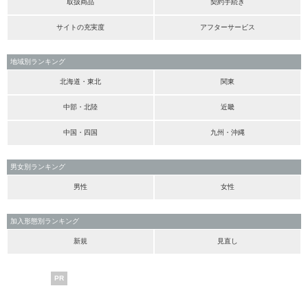
取扱商品
契約手続き
サイトの充実度
アフターサービス
地域別ランキング
北海道・東北
関東
中部・北陸
近畿
中国・四国
九州・沖縄
男女別ランキング
男性
女性
加入形態別ランキング
新規
見直し
PR