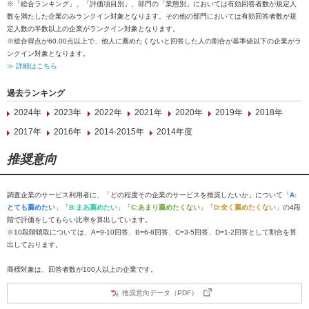
※「総合ランキング」、「評価項目別」、部門の「業態別」においては有効回答者数が規定人
数を満たした企業のみランクイン対象となります。その他の部門においては有効回答者数が規
定人数の半数以上の企業がランクイン対象となります。
※総合得点が60.00点以上で、他人に薦めたくないと回答した人の割合が基準値以下の企業がラ
ンクイン対象となります。
≫ 詳細はこちら
過去ランキング
2024年
2023年
2022年
2021年
2020年
2019年
2018年
2017年
2016年
2014-2015年
2014年度
推奨意向
調査企業のサービス利用者に、「どの程度その企業のサービスを推奨したいか」について「
A:
とても薦めたい
」「
B:まあ薦めたい
」「
C:あまり薦めたくない
」「
D:全く薦めたくない
」の4段
階で評価をしてもらい比率を算出しています。
※10段階聴取については、A=9-10回答、B=6-8回答、C=3-5回答、D=1-2回答として割合を算
出しております。
商標対象は、回答者数が100人以上の企業です。
推奨意向データ（PDF）