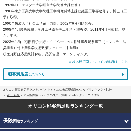
1992年ロチェスター大学経営大学院修士課程修了。
1996年東京工業大学大学院理工学研究科博士課程経営工学専攻修了。博士（工
学）取得。
1996年筑波大学社会工学系・講師。2002年6月同助教授。
2008年4月慶應義塾大学理工学部管理工学科・准教授。2011年4月同教授、現
在に至る。
2023年4月内閣府 科学技術・イノベーション推進事務局参事官（インフラ・防
災担当）付上席科学技術政策フェロー（非常勤）
研究分野は応用統計解析、品質管理、マーケティング。
≫鈴木研究室についての詳細はこちら
顧客満足度について
オリコン顧客満足度ランキング
おすすめの来店型保険ショップランキング・比較
2017年版
来店型保険ショップの九州・沖縄ランキング・口コミ情報
オリコン顧客満足度
ランキング一覧
保険
関連ランキング