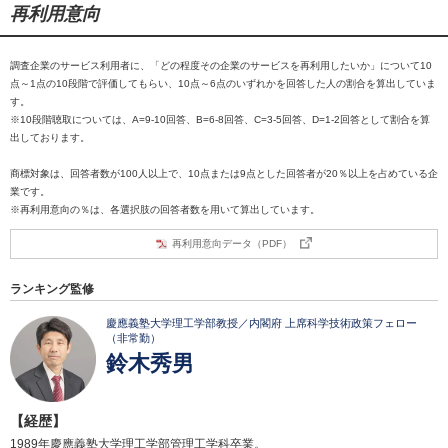
再利用意向
調査企業のサービス利用者に、「どの程度その企業のサービスを再利用したいか」について10
点～1点の10段階で評価してもらい、10点～6点のいずれかを回答した人の割合を算出していま
す。
※10段階聴取については、A=9-10回答、B=6-8回答、C=3-5回答、D=1-2回答として割合を算
出しております。
商標対象は、回答者数が100人以上で、10点または9点とした回答者が20％以上を占めている企
業です。
※再利用意向の％は、各選択肢の回答者数を用いて算出しています。
再利用意向データ（PDF）
ランキング監修
慶應義塾大学理工学部教授／内閣府 上席科学技術政策フェロー
（非常勤）
鈴木秀男
【経歴】
1989年慶應義塾大学理工学部管理工学科卒業。