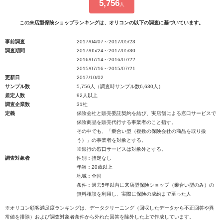
5,756
人
この来店型保険ショップランキングは、オリコンの以下の調査に基づいています。
事前調査
2017/04/07～2017/05/23
調査期間
2017/05/24～2017/05/30
2016/07/14～2016/07/22
2015/07/16～2015/07/21
更新日
2017/10/02
サンプル数
5,756人（調査時サンプル数6,630人）
規定人数
92人以上
調査企業数
31社
定義
保険会社と販売委託契約を結び、実店舗による窓口サービスで
保険商品を販売代行する事業者のこと指す。
その中でも、「乗合い型（複数の保険会社の商品を取り扱
う）」の事業者を対象とする。
※銀行の窓口サービスは対象外とする。
調査対象者
性別：指定なし
年齢：20歳以上
地域：全国
条件：過去5年以内に来店型保険ショップ（乗合い型のみ）の
無料相談を利用し、実際に保険の成約まで至った人
※オリコン顧客満足度ランキングは、データクリーニング（回収したデータから不正回答や異
常値を排除）および調査対象者条件から外れた回答を除外した上で作成しています。