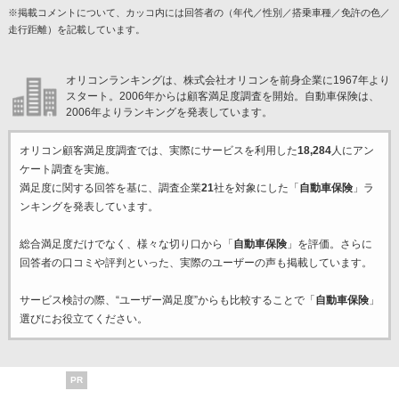
※掲載コメントについて、カッコ内には回答者の（年代／性別／搭乗車種／免許の色／
走行距離）を記載しています。
オリコンランキングは、株式会社オリコンを前身企業に1967年より
スタート。2006年からは顧客満足度調査を開始。自動車保険は、
2006年よりランキングを発表しています。
オリコン顧客満足度調査では、実際にサービスを利用した
18,284
人にアン
ケート調査を実施。
満足度に関する回答を基に、調査企業
21
社を対象にした「
自動車保険
」ラ
ンキングを発表しています。
総合満足度だけでなく、様々な切り口から「
自動車保険
」を評価。さらに
回答者の口コミや評判といった、実際のユーザーの声も掲載しています。
サービス検討の際、“ユーザー満足度”からも比較することで「
自動車保険
」
選びにお役立てください。
PR