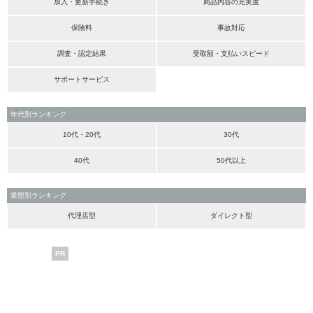
加入・更新手続き
商品内容の充実度
保険料
事故対応
調査・認定結果
受取額・支払いスピード
サポートサービス
年代別ランキング
10代・20代
30代
40代
50代以上
業態別ランキング
代理店型
ダイレクト型
PR