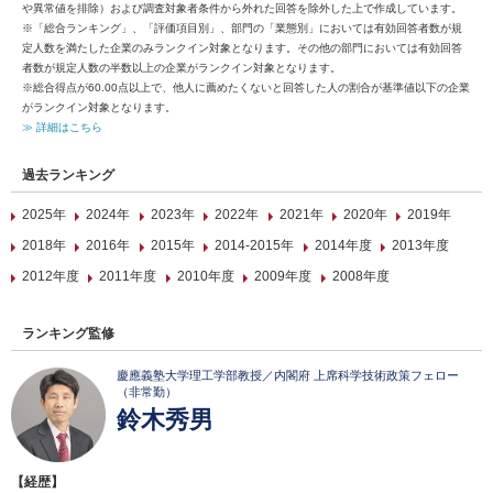
や異常値を排除）および調査対象者条件から外れた回答を除外した上で作成しています。
※「総合ランキング」、「評価項目別」、部門の「業態別」においては有効回答者数が規
定人数を満たした企業のみランクイン対象となります。その他の部門においては有効回答
者数が規定人数の半数以上の企業がランクイン対象となります。
※総合得点が60.00点以上で、他人に薦めたくないと回答した人の割合が基準値以下の企業
がランクイン対象となります。
≫ 詳細はこちら
過去ランキング
2025年
2024年
2023年
2022年
2021年
2020年
2019年
2018年
2016年
2015年
2014-2015年
2014年度
2013年度
2012年度
2011年度
2010年度
2009年度
2008年度
ランキング監修
慶應義塾大学理工学部教授／内閣府 上席科学技術政策フェロー
（非常勤）
鈴木秀男
【経歴】