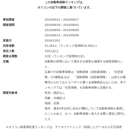
この自動車保険ランキングは、
オリコンの以下の調査に基づいています。
事前調査
2016/06/21～2016/08/17
調査期間
2016/08/18～2016/09/01
2015/08/03～2015/09/06
2014/08/13～2014/09/08
更新日
2016/12/01
回答者数
21,264人（ランキング使用時18,284人）
規定人数
100人以上
調査企業数
21社（ランキング使用時21社）
定義
自動車の利用において発生する損害を補償する損害保険のこ
と。
広義での自動車保険は「強制保険（自賠責保険）」「任意保
険」の2種類あるが、 「強制保険（自賠責保険）」は加入が義
務付けられておりユーザーが選べる保険商品もないため、本ラ
ンキングでは「任意保険」を自動車保険と定義する。
調査対象者
性別：指定なし
年齢：18歳以上
地域：全国
条件：過去5年以内に自分が運転していて自動車保険を適用し
たことがあり、かつ、自動車保険へ加入する際に選定に関与し
た人。
※オリコン顧客満足度ランキングは、データクリーニング（回収したデータから不正回答