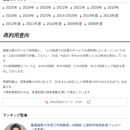
2025年
2024年
2023年
2022年
2021年
2020年
2019年
2018年
2016年
2015年
2014-2015年
2014年度
2013年度
2012年度
2011年度
2010年度
2009年度
2008年度
再利用意向
調査企業のサービス利用者に、「どの程度その企業のサービスを再利用したいか」について10
点～1点の10段階で評価してもらい、10点～6点のいずれかを回答した人の割合を算出していま
す。
※10段階聴取については、A=9-10回答、B=6-8回答、C=3-5回答、D=1-2回答として割合を算
出しております。
商標対象は、回答者数が100人以上で、10点または9点とした回答者が20％以上を占めている企
業です。
※再利用意向の％は、各選択肢の回答者数を用いて算出しています。
再利用意向データ（PDF）
ランキング監修
慶應義塾大学理工学部教授／内閣府 上席科学技術政策フェロー
（非常勤）