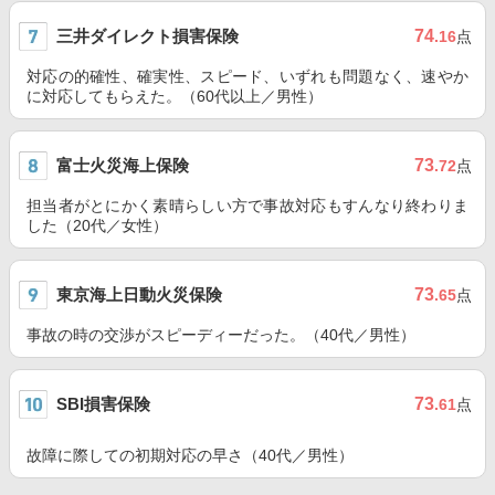
三井ダイレクト損害保険
74
.16
点
対応の的確性、確実性、スピード、いずれも問題なく、速やか
に対応してもらえた。（60代以上／男性）
富士火災海上保険
73
.72
点
担当者がとにかく素晴らしい方で事故対応もすんなり終わりま
した（20代／女性）
東京海上日動火災保険
73
.65
点
事故の時の交渉がスピーディーだった。（40代／男性）
SBI損害保険
73
.61
点
故障に際しての初期対応の早さ（40代／男性）