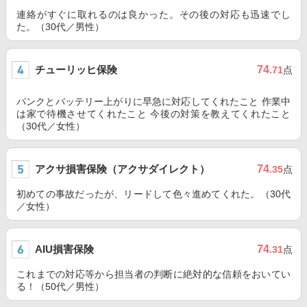
連絡がすぐに取れるのは良かった。その後の対応も迅速でし
た。（30代／男性）
チューリッヒ保険
74
.71
点
パンクとバッテリー上がりに早急に対応してくれたこと 作業中
は家で待機させてくれたこと 今後の対策を教えてくれたこと
（30代／女性）
アクサ損害保険（アクサダイレクト）
74
.35
点
初めての事故だったが、リードして色々進めてくれた。（30代
／女性）
AIU損害保険
74
.31
点
これまでの対応等から担当者の判断に絶対的な信頼をおいてい
る！（50代／男性）