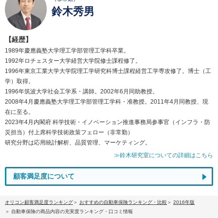
鈴木秀男
【経歴】
1989年慶應義塾大学理工学部管理工学科卒業。
1992年ロチェスター大学経営大学院修士課程修了。
1996年東京工業大学大学院理工学研究科博士課程経営工学専攻修了。博士（工
学）取得。
1996年筑波大学社会工学系・講師。2002年6月同助教授。
2008年4月慶應義塾大学理工学部管理工学科・准教授。2011年4月同教授、現
在に至る。
2023年4月内閣府 科学技術・イノベーション推進事務局参事官（インフラ・防
災担当）付上席科学技術政策フェロー（非常勤）
研究分野は応用統計解析、品質管理、マーケティング。
≫鈴木研究室についての詳細はこちら
顧客満足度について
オリコン顧客満足度ランキング
おすすめの自動車保険ランキング・比較
2016年版
自動車保険の商品内容の充実度ランキング・口コミ情報