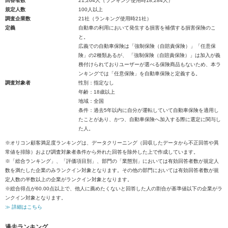
回答者数
21,264人（ランキング使用時18,284人）
規定人数
100人以上
調査企業数
21社（ランキング使用時21社）
定義
自動車の利用において発生する損害を補償する損害保険のこ
と。
広義での自動車保険は「強制保険（自賠責保険）」「任意保
険」の2種類あるが、 「強制保険（自賠責保険）」は加入が義
務付けられておりユーザーが選べる保険商品もないため、本ラ
ンキングでは「任意保険」を自動車保険と定義する。
調査対象者
性別：指定なし
年齢：18歳以上
地域：全国
条件：過去5年以内に自分が運転していて自動車保険を適用し
たことがあり、かつ、自動車保険へ加入する際に選定に関与し
た人。
※オリコン顧客満足度ランキングは、データクリーニング（回収したデータから不正回答や異
常値を排除）および調査対象者条件から外れた回答を除外した上で作成しています。
※「総合ランキング」、「評価項目別」、部門の「業態別」においては有効回答者数が規定人
数を満たした企業のみランクイン対象となります。その他の部門においては有効回答者数が規
定人数の半数以上の企業がランクイン対象となります。
※総合得点が60.00点以上で、他人に薦めたくないと回答した人の割合が基準値以下の企業がラ
ンクイン対象となります。
≫ 詳細はこちら
過去ランキング