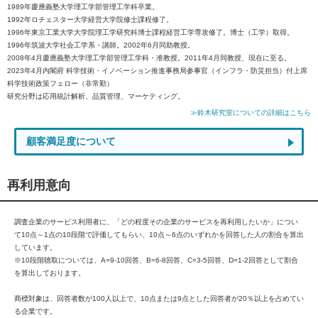
1989年慶應義塾大学理工学部管理工学科卒業。
1992年ロチェスター大学経営大学院修士課程修了。
1996年東京工業大学大学院理工学研究科博士課程経営工学専攻修了。博士（工学）取得。
1996年筑波大学社会工学系・講師。2002年6月同助教授。
2008年4月慶應義塾大学理工学部管理工学科・准教授。2011年4月同教授、現在に至る。
2023年4月内閣府 科学技術・イノベーション推進事務局参事官（インフラ・防災担当）付上席
科学技術政策フェロー（非常勤）
研究分野は応用統計解析、品質管理、マーケティング。
≫鈴木研究室についての詳細はこちら
顧客満足度について
再利用意向
調査企業のサービス利用者に、「どの程度その企業のサービスを再利用したいか」につい
て10点～1点の10段階で評価してもらい、10点～6点のいずれかを回答した人の割合を算出
しています。
※10段階聴取については、A=9-10回答、B=6-8回答、C=3-5回答、D=1-2回答として割合
を算出しております。
商標対象は、回答者数が100人以上で、10点または9点とした回答者が20％以上を占めてい
る企業です。