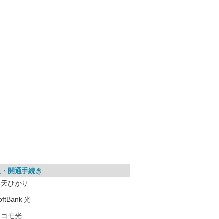
入・開通手続き
楽天ひかり
oftBank 光
ドコモ光