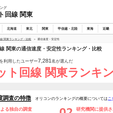
ング
ト回線 関東
北海道
東北
関東
甲信越・北陸
東海
近畿
線 関東ランキング・比較
通信速度・安定性
回線 関東の通信速度・安定性ランキング・比較
7,281
を利用したユーザー
名が選んだ
ット回線 関東ランキ
度調査の特徴
オリコンのランキングの概要については
こ
による独自の調査
研究機関に提供さ