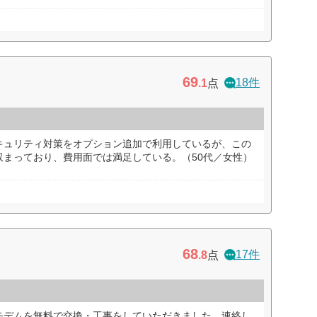
69
18件
.1
点
キュリティ対策をオプション追加で利用しているが、この
収まっており、費用面では満足している。（50代／女性）
68
17件
.8
点
モデムを無料で交換・工事をしていただきました。連絡し