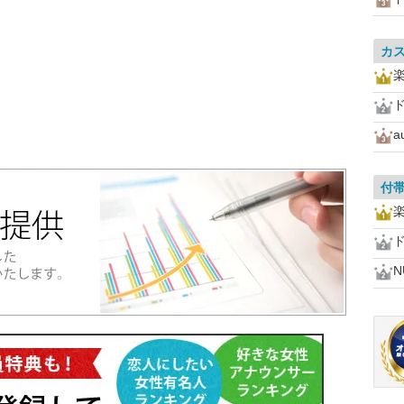
カ
a
付
N