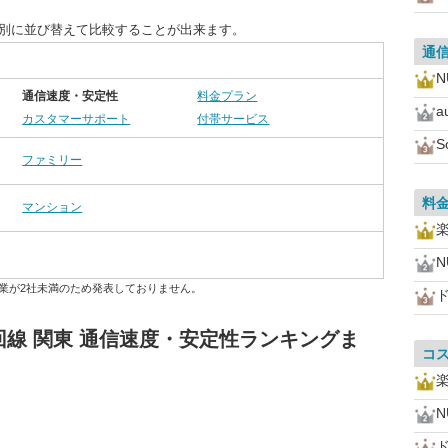
目別に並び替えて比較することが出来ます。
通
N
通信速度・安定性
料金プラン
a
カスタマーサポート
付帯サービス
S
ファミリー
料
マンション
N
業が2社未満のため発表しておりません。
線 関東 通信速度・安定性ランキングま
コ
N