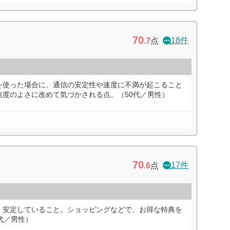
70
18件
.7
点
を使った場合に、通信の安定性や速度に不満が起こること
速度のよさに改めて気づかされる点。（50代／男性）
70
17件
.6
点
、安定していること。ショッピングなどで、お得な特典を
代／男性）