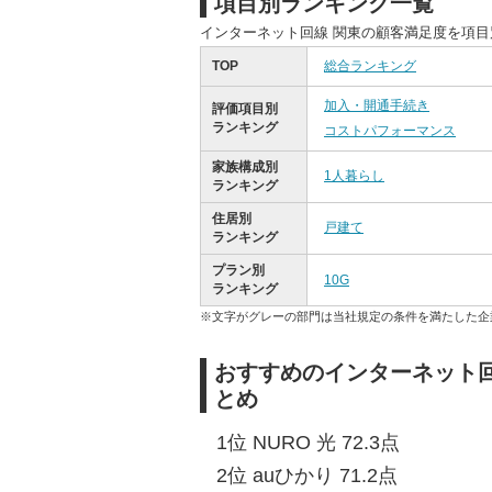
項目別ランキング一覧
インターネット回線 関東の顧客満足度を項
TOP
総合ランキング
加入・開通手続き
評価項目別
ランキング
コストパフォーマンス
家族構成別
1人暮らし
ランキング
住居別
戸建て
ランキング
プラン別
10G
ランキング
※文字がグレーの部門は当社規定の条件を満たした企
おすすめのインターネット回
とめ
1位 NURO 光 72.3点
2位 auひかり 71.2点