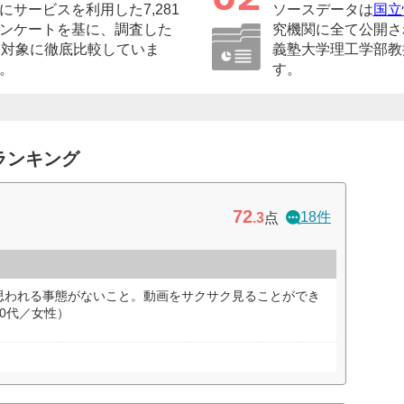
サービスを利用した7,281
ソースデータは
国立
ンケートを基に、調査した
究機関に全て公開さ
を対象に徹底比較していま
義塾大学理工学部教
。
す。
ランキング
72
18件
.3
点
思われる事態がないこと。動画をサクサク見ることができ
0代／女性）