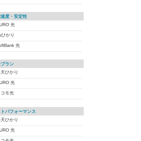
信速度・安定性
URO 光
uひかり
oftBank 光
金プラン
楽天ひかり
URO 光
ドコモ光
ストパフォーマンス
楽天ひかり
URO 光
ドコモ光