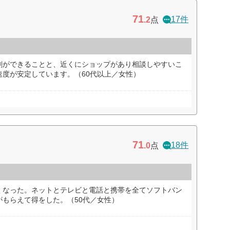
71
17件
.2
点
割ができることと、近くにショップがあり相談しやすいこ
速度が安定しています。（60代以上／女性）
71
18件
.0
点
くなった。ネットとテレビと電話と携帯を全てソフトバン
もらえて得をした。（50代／女性）