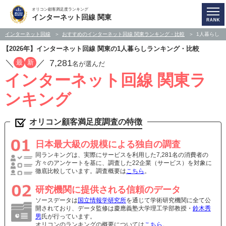
オリコン顧客満足度ランキング
インターネット回線 関東
インターネット回線
おすすめのインターネット回線 関東ランキング・比較
1人暮らし
【2026年】インターネット回線 関東の1人暮らしランキング・比較
／
／
7,281
最
新
名が選んだ
インターネット回線 関東ラ
ンキング
オリコン顧客満足度調査の特徴
日本最大級の規模による独自の調査
同ランキングは、実際にサービスを利用した7,281名の消費者の
方々のアンケートを基に、調査した22企業（サービス）を対象に
徹底比較しています。調査概要は
こちら
。
研究機関に提供される信頼のデータ
ソースデータは
国立情報学研究所
を通じて学術研究機関に全て公
開されており、データ監修は慶應義塾大学理工学部教授・
鈴木秀
男
氏が行っています。
オリコンのランキングの概要については
こちら
。