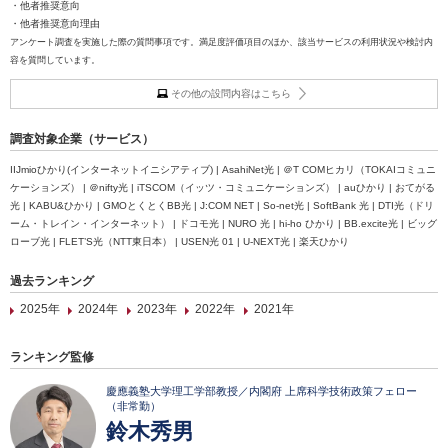
・他者推奨意向
・他者推奨意向理由
アンケート調査を実施した際の質問事項です。満足度評価項目のほか、該当サービスの利用状況や検討内
容を質問しています。
その他の設問内容はこちら
調査対象企業（サービス）
IIJmioひかり(インターネットイニシアティブ) | AsahiNet光 | ＠T COMヒカリ（TOKAIコミュニ
ケーションズ） | ＠nifty光 | iTSCOM（イッツ・コミュニケーションズ） | auひかり | おてがる
光 | KABU&ひかり | GMOとくとくBB光 | J:COM NET | So-net光 | SoftBank 光 | DTI光（ドリ
ーム・トレイン・インターネット） | ドコモ光 | NURO 光 | hi-ho ひかり | BB.excite光 | ビッグ
ローブ光 | FLET’S光（NTT東日本） | USEN光 01 | U-NEXT光 | 楽天ひかり
過去ランキング
2025年
2024年
2023年
2022年
2021年
ランキング監修
慶應義塾大学理工学部教授／内閣府 上席科学技術政策フェロー
（非常勤）
鈴木秀男