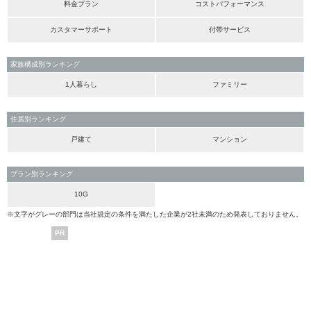
料金プラン
コストパフォーマンス
カスタマーサポート
付帯サービス
家族構成別ランキング
1人暮らし
ファミリー
住居別ランキング
戸建て
マンション
プラン別ランキング
10G
※文字がグレーの部門は当社規定の条件を満たした企業が2社未満のため発表しておりません。
PR