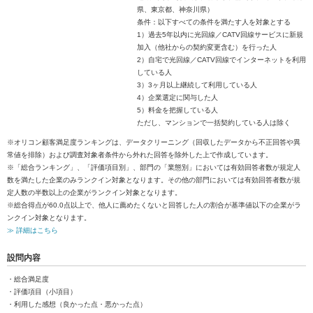
県、東京都、神奈川県）
条件：以下すべての条件を満たす人を対象とする
1）過去5年以内に光回線／CATV回線サービスに新規
加入（他社からの契約変更含む）を行った人
2）自宅で光回線／CATV回線でインターネットを利用
している人
3）3ヶ月以上継続して利用している人
4）企業選定に関与した人
5）料金を把握している人
ただし、マンションで一括契約している人は除く
※オリコン顧客満足度ランキングは、データクリーニング（回収したデータから不正回答や異
常値を排除）および調査対象者条件から外れた回答を除外した上で作成しています。
※「総合ランキング」、「評価項目別」、部門の「業態別」においては有効回答者数が規定人
数を満たした企業のみランクイン対象となります。その他の部門においては有効回答者数が規
定人数の半数以上の企業がランクイン対象となります。
※総合得点が60.0点以上で、他人に薦めたくないと回答した人の割合が基準値以下の企業がラ
ンクイン対象となります。
≫ 詳細はこちら
設問内容
・総合満足度
・評価項目（小項目）
・利用した感想（良かった点・悪かった点）