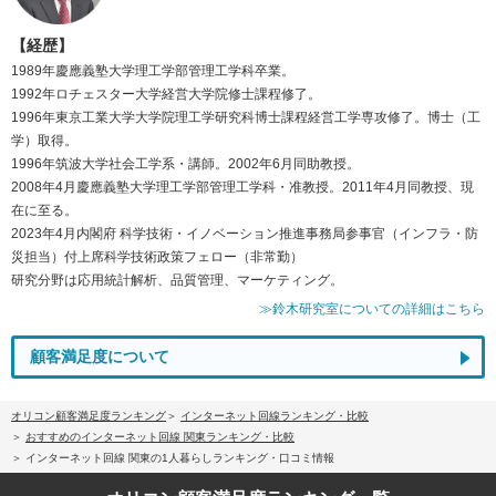
【経歴】
1989年慶應義塾大学理工学部管理工学科卒業。
1992年ロチェスター大学経営大学院修士課程修了。
1996年東京工業大学大学院理工学研究科博士課程経営工学専攻修了。博士（工
学）取得。
1996年筑波大学社会工学系・講師。2002年6月同助教授。
2008年4月慶應義塾大学理工学部管理工学科・准教授。2011年4月同教授、現
在に至る。
2023年4月内閣府 科学技術・イノベーション推進事務局参事官（インフラ・防
災担当）付上席科学技術政策フェロー（非常勤）
研究分野は応用統計解析、品質管理、マーケティング。
≫鈴木研究室についての詳細はこちら
顧客満足度について
オリコン顧客満足度ランキング
インターネット回線ランキング・比較
おすすめのインターネット回線 関東ランキング・比較
インターネット回線 関東の1人暮らしランキング・口コミ情報