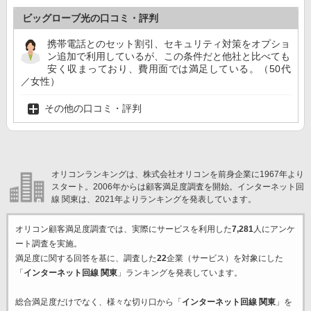
ビッグローブ光の口コミ・評判
携帯電話とのセット割引、セキュリティ対策をオプショ
ン追加で利用しているが、この条件だと他社と比べても
安く収まっており、費用面では満足している。（50代
／女性）
その他の口コミ・評判
オリコンランキングは、株式会社オリコンを前身企業に1967年より
スタート。2006年からは顧客満足度調査を開始。インターネット回
線 関東は、2021年よりランキングを発表しています。
オリコン顧客満足度調査では、実際にサービスを利用した
7,281
人にアンケ
ート調査を実施。
満足度に関する回答を基に、調査した
22
企業（サービス）を対象にした
「
インターネット回線 関東
」ランキングを発表しています。
総合満足度だけでなく、様々な切り口から「
インターネット回線 関東
」を