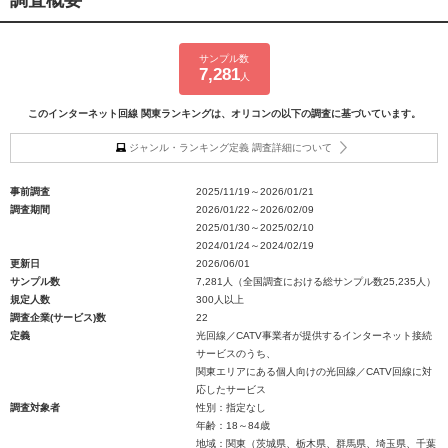
調査概要
サンプル数
7,281
人
このインターネット回線 関東ランキングは、オリコンの以下の調査に基づいています。
ジャンル・ランキング定義 調査詳細について
事前調査
2025/11/19～2026/01/21
調査期間
2026/01/22～2026/02/09
2025/01/30～2025/02/10
2024/01/24～2024/02/19
更新日
2026/06/01
サンプル数
7,281人（全国調査における総サンプル数25,235人）
規定人数
300人以上
調査企業(サービス)数
22
定義
光回線／CATV事業者が提供するインターネット接続
サービスのうち、
関東エリアにある個人向けの光回線／CATV回線に対
応したサービス
調査対象者
性別：指定なし
年齢：18～84歳
地域：関東（茨城県、栃木県、群馬県、埼玉県、千葉