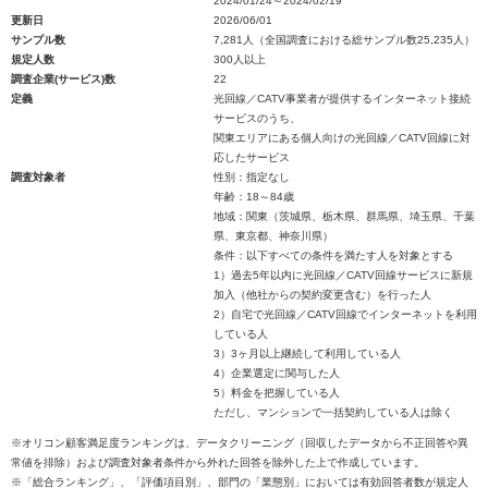
2024/01/24～2024/02/19
更新日
2026/06/01
サンプル数
7,281人（全国調査における総サンプル数25,235人）
規定人数
300人以上
調査企業(サービス)数
22
定義
光回線／CATV事業者が提供するインターネット接続
サービスのうち、
関東エリアにある個人向けの光回線／CATV回線に対
応したサービス
調査対象者
性別：指定なし
年齢：18～84歳
地域：関東（茨城県、栃木県、群馬県、埼玉県、千葉
県、東京都、神奈川県）
条件：以下すべての条件を満たす人を対象とする
1）過去5年以内に光回線／CATV回線サービスに新規
加入（他社からの契約変更含む）を行った人
2）自宅で光回線／CATV回線でインターネットを利用
している人
3）3ヶ月以上継続して利用している人
4）企業選定に関与した人
5）料金を把握している人
ただし、マンションで一括契約している人は除く
※オリコン顧客満足度ランキングは、データクリーニング（回収したデータから不正回答や異
常値を排除）および調査対象者条件から外れた回答を除外した上で作成しています。
※「総合ランキング」、「評価項目別」、部門の「業態別」においては有効回答者数が規定人