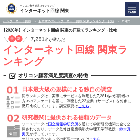
オリコン顧客満足度ランキング
インターネット回線 関東
インターネット回線
おすすめのインターネット回線 関東ランキング・比較
戸建て
【2026年】インターネット回線 関東の戸建てランキング・比較
／
／
7,281
最
新
名が選んだ
インターネット回線 関東ラ
ンキング
オリコン顧客満足度調査の特徴
日本最大級の規模による独自の調査
同ランキングは、実際にサービスを利用した7,281名の消費者の
方々のアンケートを基に、調査した22企業（サービス）を対象に
徹底比較しています。調査概要は
こちら
。
研究機関に提供される信頼のデータ
ソースデータは
国立情報学研究所
を通じて学術研究機関に全て公
開されており、データ監修は慶應義塾大学理工学部教授・
鈴木秀
男
氏が行っています。
オリコンのランキングの概要については
こちら
。