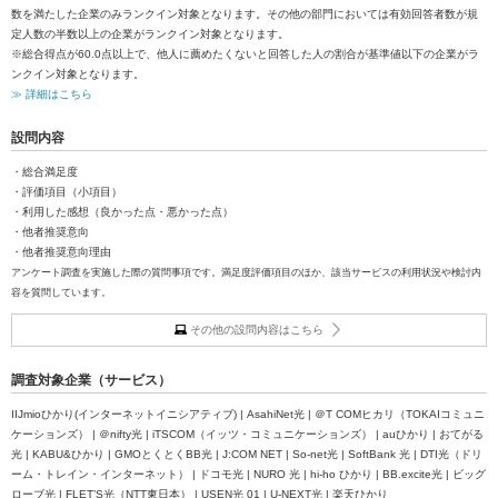
数を満たした企業のみランクイン対象となります。その他の部門においては有効回答者数が規
定人数の半数以上の企業がランクイン対象となります。
※総合得点が60.0点以上で、他人に薦めたくないと回答した人の割合が基準値以下の企業がラ
ンクイン対象となります。
≫ 詳細はこちら
設問内容
・総合満足度
・評価項目（小項目）
・利用した感想（良かった点・悪かった点）
・他者推奨意向
・他者推奨意向理由
アンケート調査を実施した際の質問事項です。満足度評価項目のほか、該当サービスの利用状況や検討内
容を質問しています。
その他の設問内容はこちら
調査対象企業（サービス）
IIJmioひかり(インターネットイニシアティブ) | AsahiNet光 | ＠T COMヒカリ（TOKAIコミュニ
ケーションズ） | ＠nifty光 | iTSCOM（イッツ・コミュニケーションズ） | auひかり | おてがる
光 | KABU&ひかり | GMOとくとくBB光 | J:COM NET | So-net光 | SoftBank 光 | DTI光（ドリ
ーム・トレイン・インターネット） | ドコモ光 | NURO 光 | hi-ho ひかり | BB.excite光 | ビッグ
ローブ光 | FLET’S光（NTT東日本） | USEN光 01 | U-NEXT光 | 楽天ひかり