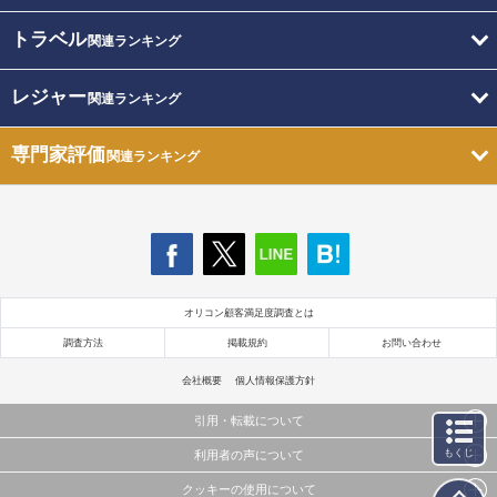
トラベル
関連ランキング
レジャー
関連ランキング
専門家評価
関連ランキング
オリコン顧客満足度調査とは
調査方法
掲載規約
お問い合わせ
会社概要
個人情報保護方針
引用・転載について
もくじ
利用者の声について
当サイトで公開されている情報（文字、写真、イラスト、画像データ等）及びこれらの配置・
編集および構造などについての著作権は株式会社oricon MEに帰属しております。
クッキーの使用について
当サイトに掲載している内容はすべてサービスの利用者が提出された見解・感想です。