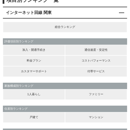
項目別ランキング一覧
インターネット回線 関東
総合ランキング
評価項目別ランキング
加入・開通手続き
通信速度・安定性
料金プラン
コストパフォーマンス
カスタマーサポート
付帯サービス
家族構成別ランキング
1人暮らし
ファミリー
住居別ランキング
戸建て
マンション