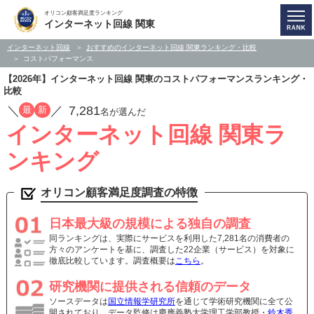
オリコン顧客満足度ランキング
インターネット回線 関東
インターネット回線
おすすめのインターネット回線 関東ランキング・比較
コストパフォーマンス
【2026年】インターネット回線 関東のコストパフォーマンスランキング・
比較
／
／
7,281
最
新
名が選んだ
インターネット回線 関東ラ
ンキング
オリコン顧客満足度調査の特徴
日本最大級の規模による独自の調査
同ランキングは、実際にサービスを利用した7,281名の消費者の
方々のアンケートを基に、調査した22企業（サービス）を対象に
徹底比較しています。調査概要は
こちら
。
研究機関に提供される信頼のデータ
ソースデータは
国立情報学研究所
を通じて学術研究機関に全て公
開されており、データ監修は慶應義塾大学理工学部教授・
鈴木秀