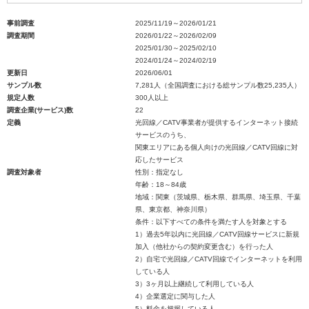
事前調査
2025/11/19～2026/01/21
調査期間
2026/01/22～2026/02/09
2025/01/30～2025/02/10
2024/01/24～2024/02/19
更新日
2026/06/01
サンプル数
7,281人（全国調査における総サンプル数25,235人）
規定人数
300人以上
調査企業(サービス)数
22
定義
光回線／CATV事業者が提供するインターネット接続
サービスのうち、
関東エリアにある個人向けの光回線／CATV回線に対
応したサービス
調査対象者
性別：指定なし
年齢：18～84歳
地域：関東（茨城県、栃木県、群馬県、埼玉県、千葉
県、東京都、神奈川県）
条件：以下すべての条件を満たす人を対象とする
1）過去5年以内に光回線／CATV回線サービスに新規
加入（他社からの契約変更含む）を行った人
2）自宅で光回線／CATV回線でインターネットを利用
している人
3）3ヶ月以上継続して利用している人
4）企業選定に関与した人
5）料金を把握している人