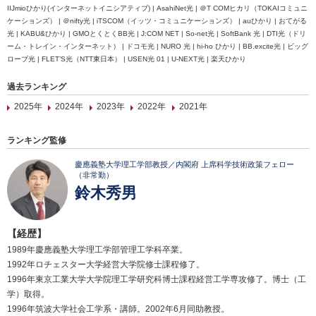
IIJmioひかり(インターネットイニシアティブ) | AsahiNet光 | ＠T COMヒカリ（TOKAIコミュニ
ケーションズ） | ＠nifty光 | iTSCOM（イッツ・コミュニケーションズ） | auひかり | おてがる
光 | KABU&ひかり | GMOとくとくBB光 | J:COM NET | So-net光 | SoftBank 光 | DTI光（ドリ
ーム・トレイン・インターネット） | ドコモ光 | NURO 光 | hi-ho ひかり | BB.excite光 | ビッグ
ローブ光 | FLET’S光（NTT東日本） | USEN光 01 | U-NEXT光 | 楽天ひかり
過去ランキング
2025年
2024年
2023年
2022年
2021年
ランキング監修
慶應義塾大学理工学部教授／内閣府 上席科学技術政策フェロー
（非常勤）
鈴木秀男
【経歴】
1989年慶應義塾大学理工学部管理工学科卒業。
1992年ロチェスター大学経営大学院修士課程修了。
1996年東京工業大学大学院理工学研究科博士課程経営工学専攻修了。博士（工
学）取得。
1996年筑波大学社会工学系・講師。2002年6月同助教授。