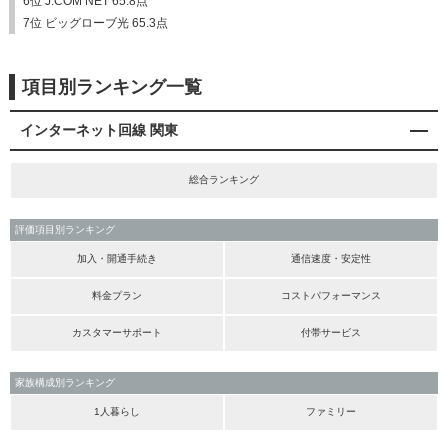
6位 J:COM NET 65.8点
7位 ビッグローブ光 65.3点
項目別ランキング一覧
インターネット回線 関東
総合ランキング
評価項目別ランキング
加入・開通手続き
通信速度・安定性
料金プラン
コストパフォーマンス
カスタマーサポート
付帯サービス
家族構成別ランキング
1人暮らし
ファミリー