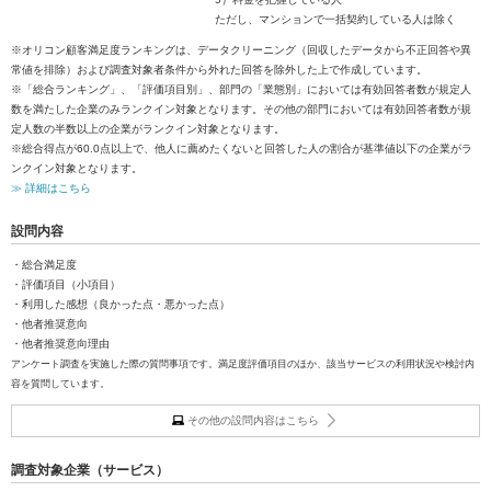
ただし、マンションで一括契約している人は除く
※オリコン顧客満足度ランキングは、データクリーニング（回収したデータから不正回答や異
常値を排除）および調査対象者条件から外れた回答を除外した上で作成しています。
※「総合ランキング」、「評価項目別」、部門の「業態別」においては有効回答者数が規定人
数を満たした企業のみランクイン対象となります。その他の部門においては有効回答者数が規
定人数の半数以上の企業がランクイン対象となります。
※総合得点が60.0点以上で、他人に薦めたくないと回答した人の割合が基準値以下の企業がラ
ンクイン対象となります。
≫ 詳細はこちら
設問内容
・総合満足度
・評価項目（小項目）
・利用した感想（良かった点・悪かった点）
・他者推奨意向
・他者推奨意向理由
アンケート調査を実施した際の質問事項です。満足度評価項目のほか、該当サービスの利用状況や検討内
容を質問しています。
その他の設問内容はこちら
調査対象企業（サービス）