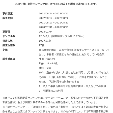
この引越し会社ランキングは、オリコンの以下の調査に基づいています。
事前調査
2022/06/24～2022/08/11
調査期間
2022/08/12～2022/08/22
2021/08/17～2021/08/23
2020/07/31～2020/08/11
更新日
2023/01/04
サンプル数
12,047人（調査時サンプル数13,286人）
規定人数
100人以上
調査企業数
27社
定義
住居移動の際に、家具や荷物を運搬するサービスを取り扱って
おり、単身者・家族どちらの引越しにも対応している企業
調査対象者
性別：指定なし
年齢：18～84歳
地域：全国
条件：過去5年以内に引越し会社を利用して引越しを行った人
その際、引越し会社選定に関与し、代金を把握していること
ただし、下記利用者は対象外とする
1）法人の事務所移転や大型荷物の搬送・搬入などでの利用
2）宅配便のみの利用
※オリコン顧客満足度ランキングは、データクリーニング（回収したデータから不正回答や異
常値を排除）および調査対象者条件から外れた回答を除外した上で作成しています。
※「総合ランキング」、「評価項目別」、部門の「業態別」においては有効回答者数が規定人
数を満たした企業のみランクイン対象となります。その他の部門においては有効回答者数が規