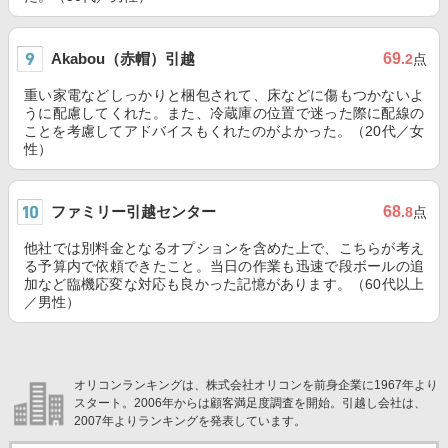
Akabou（赤帽）引越
69
.2
点
重い家電などしっかりと梱包されて、床などに傷もつかないよ
うに配慮してくれた。また、冷蔵庫の位置で迷った際に配線の
ことを考慮してアドバイスもくれたのがよかった。（20代／女
性）
ファミリー引越センター
68
.8
点
他社では別料金となるオプションを含めた上で、こちらが考え
る予算内で依頼できたこと。当日の作業も迅速で段ボールの追
加など臨機応変な対応も良かった記憶があります。（60代以上
／男性）
オリコンランキングは、株式会社オリコンを前身企業に1967年より
スタート。2006年からは顧客満足度調査を開始。引越し会社は、
2007年よりランキングを発表しています。