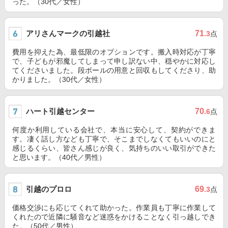
った。（30代／女性）
アリさんマークの引越社
71
.3
点
費用を抑えた為、最低限のオプションです。搬入時対応が丁寧
で、子どもが邪魔してしまって申し訳ない中、穏やかに対応し
てくださいました。段ボールの用意と回収もしてくださり、助
かりました。（30代／女性）
ハート引越センター
70
.6
点
何度か利用している会社で、本当に安心して、契約ができま
す。凄く話し方なども丁寧で、そこまでしなくてもいいのにと
感じるくらい、皆さん感じが良く、気持ちのいい取引ができた
と思います。（40代／男性）
引越のプロロ
69
.3
点
価格交渉にも応じてくれて助かった。作業員も丁寧に作業して
くれたので近隣に騒音など迷惑をかけることなく引っ越しでき
た。（50代／男性）