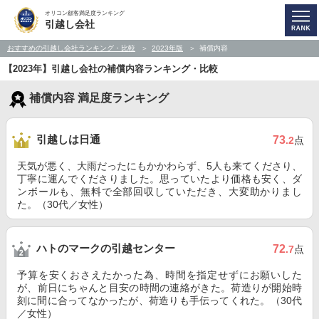
オリコン顧客満足度ランキング
引越し会社
おすすめの引越し会社ランキング・比較
2023年版
補償内容
【2023年】引越し会社の補償内容ランキング・比較
補償内容 満足度ランキング
引越しは日通
73
.2
点
天気が悪く、大雨だったにもかかわらず、5人も来てくださり、
丁寧に運んでくださりました。思っていたより価格も安く、ダ
ンボールも、無料で全部回収していただき、大変助かりまし
た。（30代／女性）
ハトのマークの引越センター
72
.7
点
予算を安くおさえたかった為、時間を指定せずにお願いした
が、前日にちゃんと目安の時間の連絡がきた。荷造りが開始時
刻に間に合ってなかったが、荷造りも手伝ってくれた。（30代
／女性）