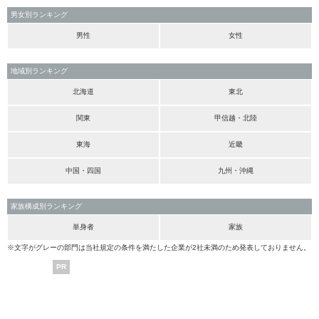
男女別ランキング
男性
女性
地域別ランキング
北海道
東北
関東
甲信越・北陸
東海
近畿
中国・四国
九州・沖縄
家族構成別ランキング
単身者
家族
※文字がグレーの部門は当社規定の条件を満たした企業が2社未満のため発表しておりません。
PR