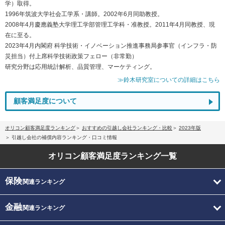
学）取得。
1996年筑波大学社会工学系・講師。2002年6月同助教授。
2008年4月慶應義塾大学理工学部管理工学科・准教授。2011年4月同教授、現
在に至る。
2023年4月内閣府 科学技術・イノベーション推進事務局参事官（インフラ・防
災担当）付上席科学技術政策フェロー（非常勤）
研究分野は応用統計解析、品質管理、マーケティング。
≫鈴木研究室についての詳細はこちら
顧客満足度について
オリコン顧客満足度ランキング
おすすめの引越し会社ランキング・比較
2023年版
引越し会社の補償内容ランキング・口コミ情報
オリコン顧客満足度
ランキング一覧
保険
関連ランキング
金融
関連ランキング