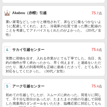
Akabou（赤帽）引越
75
.7
点
重い家電などしっかりと梱包されて、床などに傷もつかないよ
うに配慮してくれた。また、冷蔵庫の位置で迷った際に配線の
ことを考慮してアドバイスもくれたのがよかった。（20代／女
性）
サカイ引越センター
75
.6
点
実際に荷物を出す、入れる作業がとても丁寧でした。当日、先
約の物件が早く終わったから、早く伺えます、と連絡をいただ
けたり、搬入の到着時間も正確に連絡くださって、とても良い
対応をしてくださった。（30代／女性）
アーク引越センター
75
.4
点
初めての引越しでしたが、スムーズに終わった。荷造りに関し
て、不十分な部分があったが、たまたまその前の引越しで回収
した廃棄用のダンボールをいただき、臨機応変に対応してもら