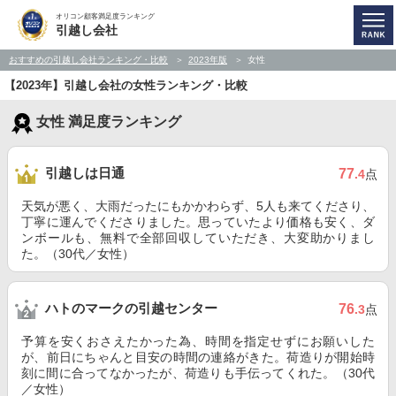
オリコン顧客満足度ランキング
引越し会社
おすすめの引越し会社ランキング・比較
2023年版
女性
【2023年】引越し会社の女性ランキング・比較
女性 満足度ランキング
引越しは日通
77
.4
点
天気が悪く、大雨だったにもかかわらず、5人も来てくださり、
丁寧に運んでくださりました。思っていたより価格も安く、ダ
ンボールも、無料で全部回収していただき、大変助かりまし
た。（30代／女性）
ハトのマークの引越センター
76
.3
点
予算を安くおさえたかった為、時間を指定せずにお願いした
が、前日にちゃんと目安の時間の連絡がきた。荷造りが開始時
刻に間に合ってなかったが、荷造りも手伝ってくれた。（30代
／女性）