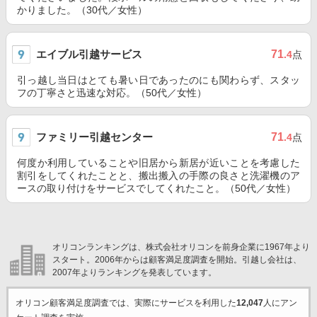
かりました。（30代／女性）
エイブル引越サービス
71
.4
点
引っ越し当日はとても暑い日であったのにも関わらず、スタッ
フの丁寧さと迅速な対応。（50代／女性）
ファミリー引越センター
71
.4
点
何度か利用していることや旧居から新居が近いことを考慮した
割引をしてくれたことと、搬出搬入の手際の良さと洗濯機のア
ースの取り付けをサービスでしてくれたこと。（50代／女性）
オリコンランキングは、株式会社オリコンを前身企業に1967年より
スタート。2006年からは顧客満足度調査を開始。引越し会社は、
2007年よりランキングを発表しています。
オリコン顧客満足度調査では、実際にサービスを利用した
12,047
人にアン