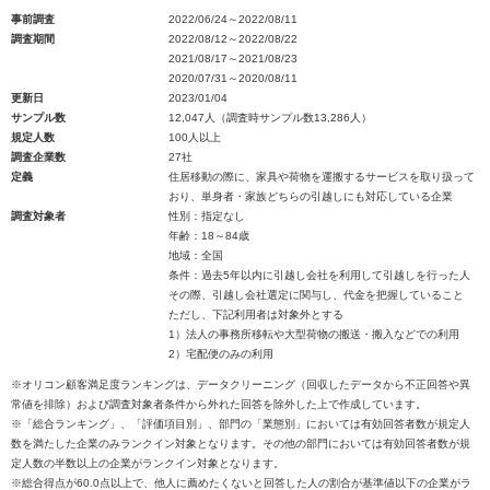
事前調査
2022/06/24～2022/08/11
調査期間
2022/08/12～2022/08/22
2021/08/17～2021/08/23
2020/07/31～2020/08/11
更新日
2023/01/04
サンプル数
12,047人（調査時サンプル数13,286人）
規定人数
100人以上
調査企業数
27社
定義
住居移動の際に、家具や荷物を運搬するサービスを取り扱って
おり、単身者・家族どちらの引越しにも対応している企業
調査対象者
性別：指定なし
年齢：18～84歳
地域：全国
条件：過去5年以内に引越し会社を利用して引越しを行った人
その際、引越し会社選定に関与し、代金を把握していること
ただし、下記利用者は対象外とする
1）法人の事務所移転や大型荷物の搬送・搬入などでの利用
2）宅配便のみの利用
※オリコン顧客満足度ランキングは、データクリーニング（回収したデータから不正回答や異
常値を排除）および調査対象者条件から外れた回答を除外した上で作成しています。
※「総合ランキング」、「評価項目別」、部門の「業態別」においては有効回答者数が規定人
数を満たした企業のみランクイン対象となります。その他の部門においては有効回答者数が規
定人数の半数以上の企業がランクイン対象となります。
※総合得点が60.0点以上で、他人に薦めたくないと回答した人の割合が基準値以下の企業がラ