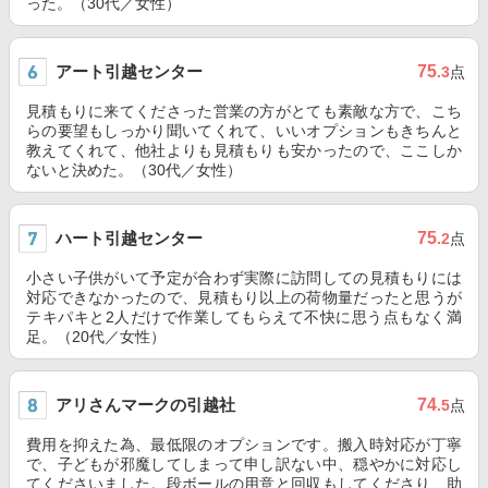
った。（30代／女性）
アート引越センター
75
.3
点
見積もりに来てくださった営業の方がとても素敵な方で、こち
らの要望もしっかり聞いてくれて、いいオプションもきちんと
教えてくれて、他社よりも見積もりも安かったので、ここしか
ないと決めた。（30代／女性）
ハート引越センター
75
.2
点
小さい子供がいて予定が合わず実際に訪問しての見積もりには
対応できなかったので、見積もり以上の荷物量だったと思うが
テキパキと2人だけで作業してもらえて不快に思う点もなく満
足。（20代／女性）
アリさんマークの引越社
74
.5
点
費用を抑えた為、最低限のオプションです。搬入時対応が丁寧
で、子どもが邪魔してしまって申し訳ない中、穏やかに対応し
てくださいました。段ボールの用意と回収もしてくださり、助