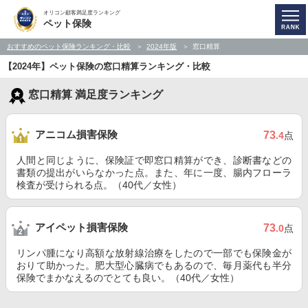
オリコン顧客満足度ランキング
ペット保険
おすすめのペット保険ランキング・比較
2024年版
窓口精算
【2024年】ペット保険の窓口精算ランキング・比較
窓口精算 満足度ランキング
アニコム損害保険
73
.4
点
人間と同じように、保険証で即窓口精算ができ、診断書などの
書類の提出がいらなかった点。また、年に一度、腸内フローラ
検査が受けられる点。（40代／女性）
アイペット損害保険
73
.0
点
リンパ腫になり高額な放射線治療をしたので一部でも保険金が
おりて助かった。肥大型心臓病でもあるので、毎月薬代も半分
保険でまかなえるのでとても良い。（40代／女性）