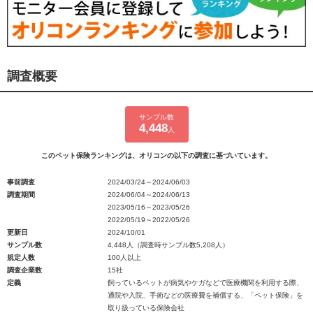
調査概要
サンプル数
4,448
人
このペット保険ランキングは、オリコンの以下の調査に基づいています。
事前調査
2024/03/24～2024/06/03
調査期間
2024/06/04～2024/06/13
2023/05/16～2023/05/26
2022/05/19～2022/05/26
更新日
2024/10/01
サンプル数
4,448人（調査時サンプル数5,208人）
規定人数
100人以上
調査企業数
15社
定義
飼っているペットが病気やケガなどで医療機関を利用する際、
通院や入院、手術などの医療費を補償する、「ペット保険」を
取り扱っている保険会社