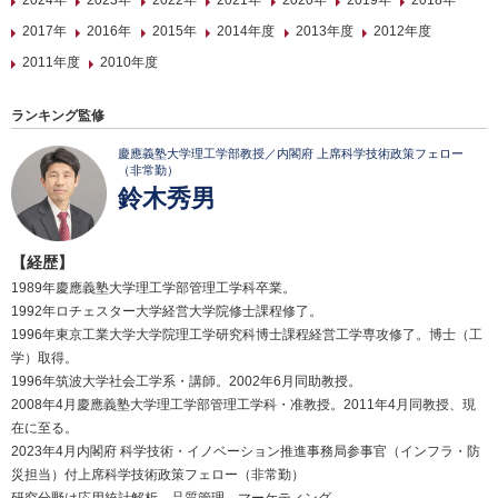
2024年
2023年
2022年
2021年
2020年
2019年
2018年
2017年
2016年
2015年
2014年度
2013年度
2012年度
2011年度
2010年度
ランキング監修
慶應義塾大学理工学部教授／内閣府 上席科学技術政策フェロー
（非常勤）
鈴木秀男
【経歴】
1989年慶應義塾大学理工学部管理工学科卒業。
1992年ロチェスター大学経営大学院修士課程修了。
1996年東京工業大学大学院理工学研究科博士課程経営工学専攻修了。博士（工
学）取得。
1996年筑波大学社会工学系・講師。2002年6月同助教授。
2008年4月慶應義塾大学理工学部管理工学科・准教授。2011年4月同教授、現
在に至る。
2023年4月内閣府 科学技術・イノベーション推進事務局参事官（インフラ・防
災担当）付上席科学技術政策フェロー（非常勤）
研究分野は応用統計解析、品質管理、マーケティング。