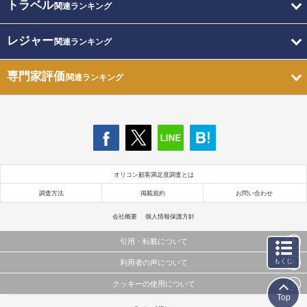
トラベル
関連ランキング
レジャー
関連ランキング
専門家評価
関連ランキング
オリコン顧客満足度調査とは
調査方法
掲載規約
お問い合わせ
会社概要
個人情報保護方針
引用・転載について
もくじ
利用者の声について
当サイトで公開されている情報（文字、写真、イラスト、画像データ等）及びこれらの配置・
編集および構造などについての著作権は株式会社oricon MEに帰属しております。
クッキーの使用について
当サイトに掲載している内容はすべてサービスの利用者が提出された見解・感想です。
これらの情報を権利者の許可なく無断転載・複製などの二次利用を行うことは固く禁じており
Top
弊社が内容について正確性を含め一切保証するものではありません。
ます。