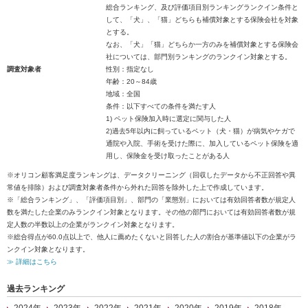
総合ランキング、及び評価項目別ランキングランクイン条件と
して、「犬」、「猫」どちらも補償対象とする保険会社を対象
とする。
なお、「犬」「猫」どちらか一方のみを補償対象とする保険会
社については、部門別ランキングのランクイン対象とする。
調査対象者
性別：指定なし
年齢：20～84歳
地域：全国
条件：以下すべての条件を満たす人
1) ペット保険加入時に選定に関与した人
2)過去5年以内に飼っているペット（犬・猫）が病気やケガで
通院や入院、手術を受けた際に、加入しているペット保険を適
用し、保険金を受け取ったことがある人
※オリコン顧客満足度ランキングは、データクリーニング（回収したデータから不正回答や異
常値を排除）および調査対象者条件から外れた回答を除外した上で作成しています。
※「総合ランキング」、「評価項目別」、部門の「業態別」においては有効回答者数が規定人
数を満たした企業のみランクイン対象となります。その他の部門においては有効回答者数が規
定人数の半数以上の企業がランクイン対象となります。
※総合得点が60.0点以上で、他人に薦めたくないと回答した人の割合が基準値以下の企業がラ
ンクイン対象となります。
≫ 詳細はこちら
過去ランキング