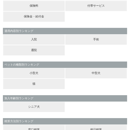
保険料
付帯サービス
保険金・給付金
適用内容別ランキング
入院
手術
通院
ペットの種類別ランキング
小型犬
中型犬
猫
加入年齢別ランキング
シニア犬
精算方法別ランキング
窓口精算
後日精算