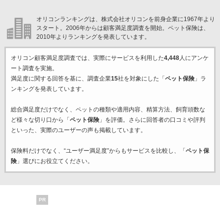
オリコンランキングは、株式会社オリコンを前身企業に1967年より
スタート。2006年からは顧客満足度調査を開始。ペット保険は、
2010年よりランキングを発表しています。
オリコン顧客満足度調査では、実際にサービスを利用した
4,448
人にアンケ
ート調査を実施。
満足度に関する回答を基に、調査企業
15
社を対象にした「
ペット保険
」ラ
ンキングを発表しています。
総合満足度だけでなく、ペットの種類や適用内容、精算方法、飼育頭数な
ど様々な切り口から「
ペット保険
」を評価。さらに回答者の口コミや評判
といった、実際のユーザーの声も掲載しています。
保険料だけでなく、“ユーザー満足度”からもサービスを比較し、「
ペット保
険
」選びにお役立てください。
PR