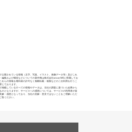
で公開されている情報（文字、写真、イラスト、画像データ等）及びこれ
・編集および構造などについての著作権は株式会社oricon MEに帰属してお
これらの情報を権利者の許可なく無断転載・複製などの二次利用を行うこ
禁じております。
で掲載しているすべての情報やデータは、当社の調査に基づいた結果から
ものとなりますが、サービスへの感想については、サービスの利用者が提
見解・感想となっており、当社の見解・意見ではないことをご理解いただ
ご覧ください。