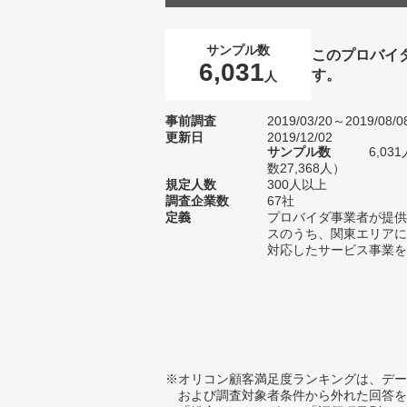
サンプル数
このプロバイ
6,031
す。
人
事前調査
2019/03/20～2019/08/0
更新日
2019/12/02
サンプル数
6,0
数27,368人）
規定人数
300人以上
調査企業数
67社
定義
プロバイダ事業者が提供
スのうち、関東エリアに
対応したサービス事業を
※オリコン顧客満足度ランキングは、デー
および調査対象者条件から外れた回答を