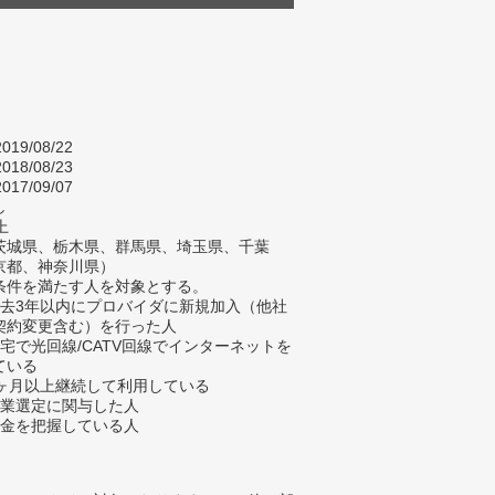
019/08/22
018/08/23
017/09/07
し
上
茨城県、栃木県、群馬県、埼玉県、千葉
京都、神奈川県）
条件を満たす人を対象とする。
過去3年以内にプロバイダに新規加入（他社
契約変更含む）を行った人
自宅で光回線/CATV回線でインターネットを
ている
3ヶ月以上継続して利用している
企業選定に関与した人
料金を把握している人