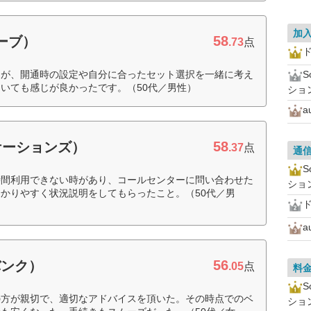
加
58
ローブ）
.73
点
ド
んが、開通時の設定や自分に合ったセット選択を一緒に考え
いても感じが良かったです。（50代／男性）
ショ
a
58
ケーションズ）
.37
点
通
時間利用できない時があり、コールセンターに問い合わせた
ショ
かりやすく状況説明をしてもらったこと。（50代／男
ド
a
56
バンク）
.05
点
料
の方が親切で、適切なアドバイスを頂いた。その時点でのベ
ショ