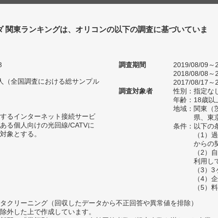
ダ 関東ランキングは、オリコンの以下の調査に基づいていま
8
調査期間
2019/08/09～2
2018/08/08～2
31人（全国調査における総サンプル
2017/08/17～2
調査対象者
性別：指定な
年齢：18歳以
地域：関東（
するインターネット接続サービ
県、東
ある個人向けの光回線/CATVに
条件：以下の
対象とする。
（1）
からの
（2）
利用し
（3）
（4）
（5）
タクリーニング（回収したデータから不正回答や異常値を排除）
除外した上で作成しています。