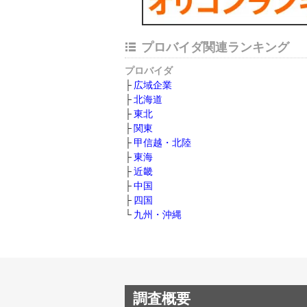
プロバイダ関連ランキング
プロバイダ
広域企業
北海道
東北
関東
甲信越・北陸
東海
近畿
中国
四国
九州・沖縄
調査概要