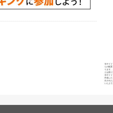
当サイト
らの配置
ります。
とは固く
当サイト
作成した
出された
いた上で