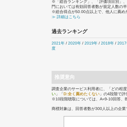
※「総合ランキング」、「評価項目別」、
門においては有効回答者数が規定人数の半
※総合得点が50.00点以上で、他人に
≫ 詳細はこちら
過去ランキング
2021年
/
2020年
/
2019年
/
2018年
/
201
度
推奨意向
調査企業のサービス利用者に、「どの程度
い
」「
D:全く薦めたくない
」の4段階で評
※10段階聴取については、A=9-10回答、
商標対象は、回答者数が300人以上の企業