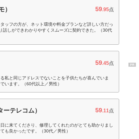
59
コモ）
.95
点
スタッフの方が、ネット環境や料金プランなど詳しい方だっ
り話しができわかりやすくスムーズに契約できた。（30代
59
.45
点
PR
ある私と同じアドレスでないことを子供たちが喜んでいま
でいます。（60代以上／男性）
59
ピターテレコム）
.11
点
翌日に来てくださり、修理してくれたのがとても助かりまし
ても良かったです。（30代／男性）