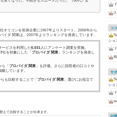
も安くなった。手続きもスムーズだった。（50代／女
ド
J
コ
オリコンを前身企業に1967年よりスタート。2006年から
バイダ 関東は、2007年よりランキングを発表しています。
ショ
サービスを利用した
6,031
人にアンケート調査を実施。
ド
67
社を対象にした「
プロバイダ 関東
」ランキングを発表し
B
から「
プロバイダ 関東
」を評価。さらに回答者の口コミや
掲載しています。
サ
からも比較することで「
プロバイダ 関東
」選びにお役立て
ショ
ド
a
び替えて比較することが出来ます。
付