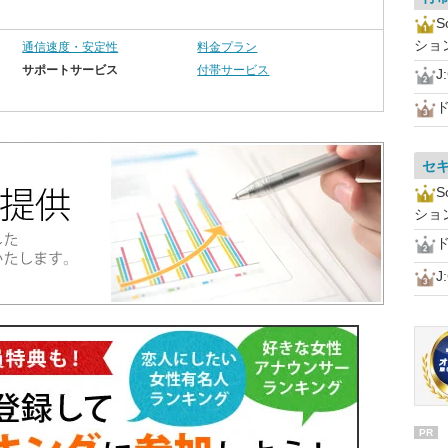
ショ
通信速度・安定性
料金プラン
サポートサービス
付帯サービス
J
ド
セ
ショ
ド
J
PR