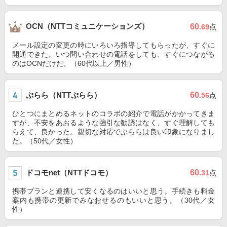
OCN（NTTコミュニケーションズ）
60
.69
点
メール設定の変更の時にいろいろ指導してもらったが、すぐに
開通できた。いつ問い合わせの電話をしても、すぐにつながる
のはOCNだけだ。（60代以上／男性）
ぷらら（NTTぷらら）
60
.56
点
ひとつにまとめるネットのコラボの紹介で電話がかかってきま
すが、不安をあおるような強引な勧誘はなく、すぐ理解しても
らえて、良かった。親切な対応でぷららは良い印象になりまし
た。（50代／女性）
ドコモnet（NTTドコモ）
60
.31
点
携帯プランと連携して安くなるのはいいと思う。手続きも料金
案内も携帯の更新でみなおせるのもいいと思う。（30代／女
性）