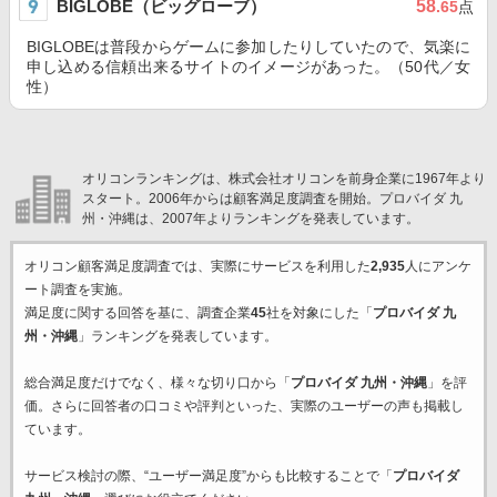
BIGLOBE（ビッグローブ）
58
.65
点
BIGLOBEは普段からゲームに参加したりしていたので、気楽に
申し込める信頼出来るサイトのイメージがあった。（50代／女
性）
オリコンランキングは、株式会社オリコンを前身企業に1967年より
スタート。2006年からは顧客満足度調査を開始。プロバイダ 九
州・沖縄は、2007年よりランキングを発表しています。
オリコン顧客満足度調査では、実際にサービスを利用した
2,935
人にアンケ
ート調査を実施。
満足度に関する回答を基に、調査企業
45
社を対象にした「
プロバイダ 九
州・沖縄
」ランキングを発表しています。
総合満足度だけでなく、様々な切り口から「
プロバイダ 九州・沖縄
」を評
価。さらに回答者の口コミや評判といった、実際のユーザーの声も掲載し
ています。
サービス検討の際、“ユーザー満足度”からも比較することで「
プロバイダ