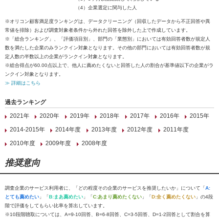
（4）企業選定に関与した人
※オリコン顧客満足度ランキングは、データクリーニング（回収したデータから不正回答や異
常値を排除）および調査対象者条件から外れた回答を除外した上で作成しています。
※「総合ランキング」、「評価項目別」、部門の「業態別」においては有効回答者数が規定人
数を満たした企業のみランクイン対象となります。その他の部門においては有効回答者数が規
定人数の半数以上の企業がランクイン対象となります。
※総合得点が60.00点以上で、他人に薦めたくないと回答した人の割合が基準値以下の企業がラ
ンクイン対象となります。
≫ 詳細はこちら
過去ランキング
2021年
2020年
2019年
2018年
2017年
2016年
2015年
2014-2015年
2014年度
2013年度
2012年度
2011年度
2010年度
2009年度
2008年度
推奨意向
調査企業のサービス利用者に、「どの程度その企業のサービスを推奨したいか」について「
A:
とても薦めたい
」「
B:まあ薦めたい
」「
C:あまり薦めたくない
」「
D:全く薦めたくない
」の4段
階で評価をしてもらい比率を算出しています。
※10段階聴取については、A=9-10回答、B=6-8回答、C=3-5回答、D=1-2回答として割合を算