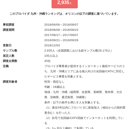
2,935
人
このプロバイダ 九州・沖縄ランキングは、オリコンの以下の調査に基づいています。
事前調査
2018/06/06～2018/08/07
調査期間
2018/08/08～2018/08/23
2017/08/17～2017/09/07
2016/09/21～2016/09/28
更新日
2018/12/03
サンプル数
2,935人（全国調査における総サンプル数29,179人）
規定人数
100人以上
調査企業数
45社
定義
プロバイダ事業者が提供するインターネット接続サービスのう
ち、九州・沖縄エリアにある個人向けの光回線/CATVに対応し
たサービス事業を対象とする。
調査対象者
性別：指定なし
年齢：18歳以上
地域：九州・沖縄（福岡県、佐賀県、長崎県、熊本県、大分
県、宮崎県、鹿児島県、沖縄県）
条件：以下の条件を満たす人を対象とする。
（1）過去5年以内にプロバイダに新規加入（他社からの契約変
更含む）を行った人
（2）自宅で光回線/CATV回線でインターネットを利用してい
る
（3）3ヶ月以上継続して利用している