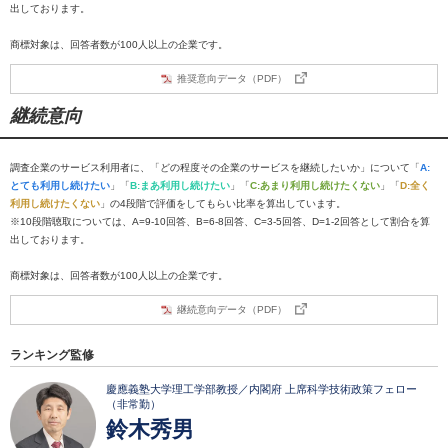
出しております。
商標対象は、回答者数が100人以上の企業です。
推奨意向データ（PDF）
継続意向
調査企業のサービス利用者に、「どの程度その企業のサービスを継続したいか」について「
A:
とても利用し続けたい
」「
B:まあ利用し続けたい
」「
C:あまり利用し続けたくない
」「
D:全く
利用し続けたくない
」の4段階で評価をしてもらい比率を算出しています。
※10段階聴取については、A=9-10回答、B=6-8回答、C=3-5回答、D=1-2回答として割合を算
出しております。
商標対象は、回答者数が100人以上の企業です。
継続意向データ（PDF）
ランキング監修
慶應義塾大学理工学部教授／内閣府 上席科学技術政策フェロー
（非常勤）
鈴木秀男