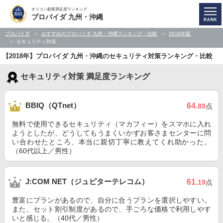
オリコン顧客満足度ランキング
プロバイダ 九州・沖縄
プロバイダ
おすすめのプロバイダ 九州・沖縄ランキング・比較
2018年版
セキュリティ対策
【2018年】プロバイダ 九州・沖縄のセキュリティ対策ランキング・比較
セキュリティ対策 満足度ランキング
BBIQ（QTnet）
64
.89
点
無料で使用できるセキュリティ（マカフィー）をスマホに入れ
ようとしたが、どうしてもうまくいかずお客さまセンターに問
い合わせたところ、本当に親切丁寧に教えてくれ助かった。
（60代以上／男性）
J:COM NET（ジュピターテレコム）
61
.19
点
豊富にプランがあるので、自分に合うプランを選択しやすい。
また、セット割引制度があるので、手ごろな価格で利用しやす
いと感じる。（40代／男性）