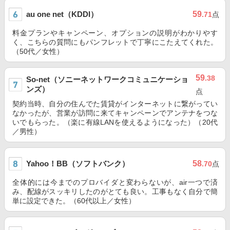
au one net（KDDI）
59
.71
点
料金プランやキャンペーン、オプションの説明がわかりやす
く、こちらの質問にもパンフレットで丁寧にこたえてくれた。
（50代／女性）
59
.38
So-net（ソニーネットワークコミュニケーショ
ンズ）
点
契約当時、自分の住んでた賃貸がインターネットに繋がってい
なかったが、営業が訪問に来てキャンペーンでアンテナをつな
いでもらった。（楽に有線LANを使えるようになった）（20代
／男性）
Yahoo！BB（ソフトバンク）
58
.70
点
全体的には今までのプロバイダと変わらないが、air一つで済
み、配線がスッキリしたのがとても良い。工事もなく自分で簡
単に設定できた。（60代以上／女性）