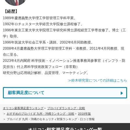
【経歴】
1989年慶應義塾大学理工学部管理工学科卒業。
1992年ロチェスター大学経営大学院修士課程修了。
1996年東京工業大学大学院理工学研究科博士課程経営工学専攻修了。博士（工
学）取得。
1996年筑波大学社会工学系・講師。2002年6月同助教授。
2008年4月慶應義塾大学理工学部管理工学科・准教授。2011年4月同教授、現
在に至る。
2023年4月内閣府 科学技術・イノベーション推進事務局参事官（インフラ・防
災担当）付上席科学技術政策フェロー（非常勤）
研究分野は応用統計解析、品質管理、マーケティング。
≫鈴木研究室についての詳細はこちら
顧客満足度について
オリコン顧客満足度ランキング
プロバイダランキング・比較
おすすめのプロバイダ 九州・沖縄ランキング・比較
2018年版
プロバイダ 九州・沖縄のセキュリティ対策ランキング・口コミ情報
オリコン顧客満足度
ランキング一覧