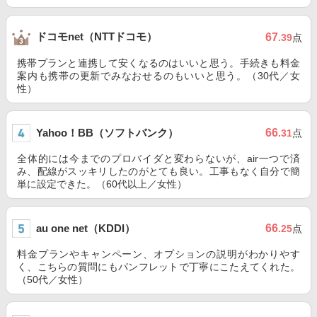
ドコモnet（NTTドコモ）
67
.39
点
携帯プランと連携して安くなるのはいいと思う。手続きも料金
案内も携帯の更新でみなおせるのもいいと思う。（30代／女
性）
Yahoo！BB（ソフトバンク）
66
.31
点
全体的には今までのプロバイダと変わらないが、air一つで済
み、配線がスッキリしたのがとても良い。工事もなく自分で簡
単に設定できた。（60代以上／女性）
au one net（KDDI）
66
.25
点
料金プランやキャンペーン、オプションの説明がわかりやす
く、こちらの質問にもパンフレットで丁寧にこたえてくれた。
（50代／女性）