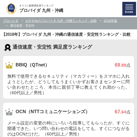
オリコン顧客満足度ランキング
プロバイダ 九州・沖縄
プロバイダ
おすすめのプロバイダ 九州・沖縄ランキング・比較
2018年版
通信速度・安定性
【2018年】プロバイダ 九州・沖縄の通信速度・安定性ランキング・比較
通信速度・安定性 満足度ランキング
BBIQ（QTnet）
69
.89
点
無料で使用できるセキュリティ（マカフィー）をスマホに入れ
ようとしたが、どうしてもうまくいかずお客さまセンターに問
い合わせたところ、本当に親切丁寧に教えてくれ助かった。
（60代以上／男性）
OCN（NTTコミュニケーションズ）
67
.64
点
メール設定の変更の時にいろいろ指導してもらったが、すぐに
開通できた。いつ問い合わせの電話をしても、すぐにつながる
のはOCNだけだ。（60代以上／男性）