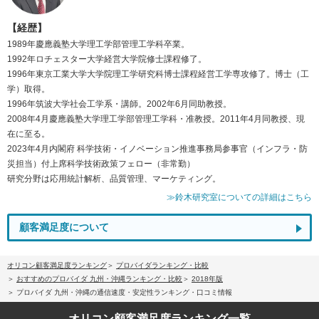
【経歴】
1989年慶應義塾大学理工学部管理工学科卒業。
1992年ロチェスター大学経営大学院修士課程修了。
1996年東京工業大学大学院理工学研究科博士課程経営工学専攻修了。博士（工
学）取得。
1996年筑波大学社会工学系・講師。2002年6月同助教授。
2008年4月慶應義塾大学理工学部管理工学科・准教授。2011年4月同教授、現
在に至る。
2023年4月内閣府 科学技術・イノベーション推進事務局参事官（インフラ・防
災担当）付上席科学技術政策フェロー（非常勤）
研究分野は応用統計解析、品質管理、マーケティング。
≫鈴木研究室についての詳細はこちら
顧客満足度について
オリコン顧客満足度ランキング
プロバイダランキング・比較
おすすめのプロバイダ 九州・沖縄ランキング・比較
2018年版
プロバイダ 九州・沖縄の通信速度・安定性ランキング・口コミ情報
オリコン顧客満足度
ランキング一覧