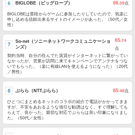
BIGLOBE（ビッグローブ）
66
.09
点
BIGLOBEは普段からゲームに参加したりしていたので、気楽に
申し込める信頼出来るサイトのイメージがあった。（50代／女
性）
65
.74
So-net（ソニーネットワークコミュニケーショ
ンズ）
点
契約当時、自分の住んでた賃貸がインターネットに繋がってい
なかったが、営業が訪問に来てキャンペーンでアンテナをつな
いでもらった。（楽に有線LANを使えるようになった）（20代
／男性）
ぷらら（NTTぷらら）
65
.48
点
ひとつにまとめるネットのコラボの紹介で電話がかかってきま
すが、不安をあおるような強引な勧誘はなく、すぐ理解しても
らえて、良かった。親切な対応でぷららは良い印象になりまし
た。（50代／女性）