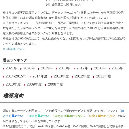
（4）企業選定に関与した人
※オリコン顧客満足度ランキングは、データクリーニング（回収したデータから不正回答や異
常値を排除）および調査対象者条件から外れた回答を除外した上で作成しています。
※「総合ランキング」、「評価項目別」、部門の「業態別」においては有効回答者数が規定人
数を満たした企業のみランクイン対象となります。その他の部門においては有効回答者数が規
定人数の半数以上の企業がランクイン対象となります。
※総合得点が60.00点以上で、他人に薦めたくないと回答した人の割合が基準値以下の企業がラ
ンクイン対象となります。
≫ 詳細はこちら
過去ランキング
2021年
2020年
2019年
2018年
2017年
2016年
2015年
2014-2015年
2014年度
2013年度
2012年度
2011年度
2010年度
2009年度
2008年度
推奨意向
調査企業のサービス利用者に、「どの程度その企業のサービスを推奨したいか」について「
A:
とても薦めたい
」「
B:まあ薦めたい
」「
C:あまり薦めたくない
」「
D:全く薦めたくない
」の4段
階で評価をしてもらい比率を算出しています。
※10段階聴取については、A=9-10回答、B=6-8回答、C=3-5回答、D=1-2回答として割合を算