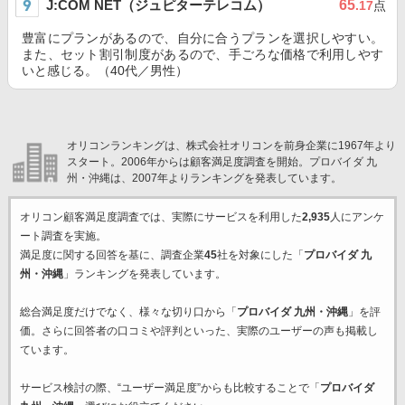
J:COM NET（ジュピターテレコム）
65
.17
点
豊富にプランがあるので、自分に合うプランを選択しやすい。
また、セット割引制度があるので、手ごろな価格で利用しやす
いと感じる。（40代／男性）
オリコンランキングは、株式会社オリコンを前身企業に1967年より
スタート。2006年からは顧客満足度調査を開始。プロバイダ 九
州・沖縄は、2007年よりランキングを発表しています。
オリコン顧客満足度調査では、実際にサービスを利用した
2,935
人にアンケ
ート調査を実施。
満足度に関する回答を基に、調査企業
45
社を対象にした「
プロバイダ 九
州・沖縄
」ランキングを発表しています。
総合満足度だけでなく、様々な切り口から「
プロバイダ 九州・沖縄
」を評
価。さらに回答者の口コミや評判といった、実際のユーザーの声も掲載し
ています。
サービス検討の際、“ユーザー満足度”からも比較することで「
プロバイダ