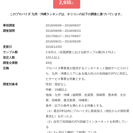
2,935
人
このプロバイダ 九州・沖縄ランキングは、オリコンの以下の調査に基づいています。
事前調査
2018/06/06～2018/08/07
調査期間
2018/08/08～2018/08/23
2017/08/17～2017/09/07
2016/09/21～2016/09/28
更新日
2018/12/03
サンプル数
2,935人（全国調査における総サンプル数29,179人）
規定人数
100人以上
調査企業数
45社
定義
プロバイダ事業者が提供するインターネット接続サービスのう
ち、九州・沖縄エリアにある個人向けの光回線/CATVに対応し
たサービス事業を対象とする。
調査対象者
性別：指定なし
年齢：18歳以上
地域：九州・沖縄（福岡県、佐賀県、長崎県、熊本県、大分
県、宮崎県、鹿児島県、沖縄県）
条件：以下の条件を満たす人を対象とする。
（1）過去5年以内にプロバイダに新規加入（他社からの契約変
更含む）を行った人
（2）自宅で光回線/CATV回線でインターネットを利用してい
る
（3）3ヶ月以上継続して利用している