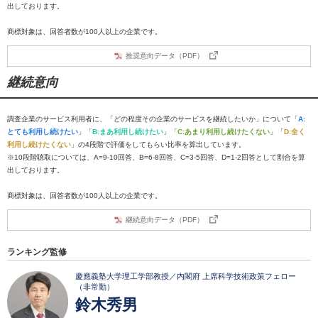
出しております。
商標対象は、回答者数が100人以上の企業です。
推奨意向データ（PDF）
継続意向
調査企業のサービス利用者に、「どの程度その企業のサービスを継続したいか」について「
A:
とても利用し続けたい
」「
B:まあ利用し続けたい
」「
C:あまり利用し続けたくない
」「
D:全く
利用し続けたくない
」の4段階で評価をしてもらい比率を算出しています。
※10段階聴取については、A=9-10回答、B=6-8回答、C=3-5回答、D=1-2回答として割合を算
出しております。
商標対象は、回答者数が100人以上の企業です。
継続意向データ（PDF）
ランキング監修
慶應義塾大学理工学部教授／内閣府 上席科学技術政策フェロー
（非常勤）
鈴木秀男