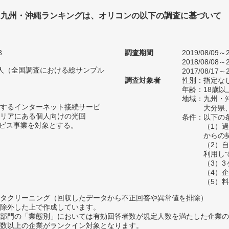
 九州・沖縄ランキングは、オリコンの以下の調査に基づいて
8
調査期間
2019/08/09～2
2018/08/08～2
52人（全国調査における総サンプル
2017/08/17～2
調査対象者
性別：指定な
年齢：18歳以
地域：九州・
するインターネット接続サービ
大分県
リアにある個人向けの光回
条件：以下の
ービス事業を対象とする。
（1）
からの
（2）
利用し
（3）
（4）
（5）
タクリーニング（回収したデータから不正回答や異常値を排除）
除外した上で作成しています。
部門の「業態別」においては有効回答者数が規定人数を満たした企業の
数以上の企業がランクイン対象となります。