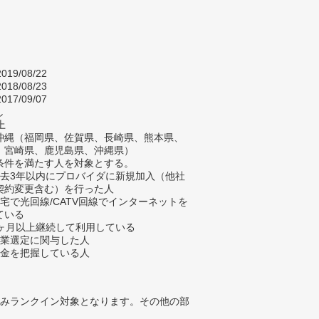
019/08/22
018/08/23
017/09/07
し
上
沖縄（福岡県、佐賀県、長崎県、熊本県、
、宮崎県、鹿児島県、沖縄県）
条件を満たす人を対象とする。
過去3年以内にプロバイダに新規加入（他社
契約変更含む）を行った人
自宅で光回線/CATV回線でインターネットを
ている
3ヶ月以上継続して利用している
企業選定に関与した人
料金を把握している人
みランクイン対象となります。その他の部