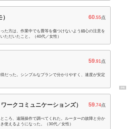
60
モ）
.55
点
さった方は、作業中でも畳等を傷つけないよう細心の注意を
いただいたこと。（40代／女性）
59
.91
点
お得だった。シンプルなプランで分かりやすく、速度が安定
PR
59
ットワークコミュニケーションズ）
.74
点
たところ、遠隔操作で調べてくれた。ルーターの故障と分か
き使えるようになった。（30代／女性）