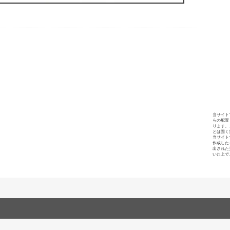
当サイト
らの配置
ります。
とは固く
当サイト
作成した
出された
いた上で