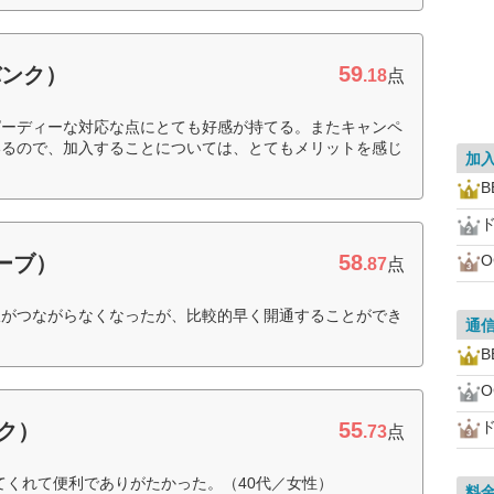
59
バンク）
.18
点
ピーディーな対応な点にとても好感が持てる。またキャンペ
いるので、加入することについては、とてもメリットを感じ
加
B
ド
58
ローブ）
.87
点
線がつながらなくなったが、比較的早く開通することができ
通
B
55
ド
ンク）
.73
点
してくれて便利でありがたかった。（40代／女性）
料