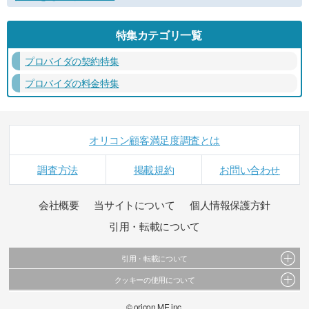
特集カテゴリ一覧
プロバイダの契約特集
プロバイダの料金特集
オリコン顧客満足度調査とは
調査方法
掲載規約
お問い合わせ
会社概要
当サイトについて
個人情報保護方針
引用・転載について
引用・転載について
クッキーの使用について
当サイトで公開されている情報（文字、写真、イラスト、画像データ等）及びこれらの配
置・編集および構造などについての著作権は株式会社oricon MEに帰属しております。
このサイトでは Cookie を使用して、ユーザーに合わせたコンテンツや広告の表示、ソーシャ
© oricon ME inc.
これらの情報を権利者の許可なく無断転載・複製などの二次利用を行うことは固く禁じてお