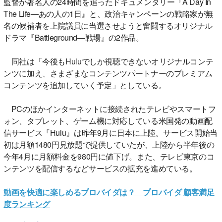
監督が著名人の24時間を追ったドキュメンタリー『A Day In
The Life―あの人の1日』と、政治キャンペーンの戦略家が無
名の候補者を上院議員に当選させようと奮闘するオリジナル
ドラマ『Battleground―戦場』の2作品。
同社は「今後もHuluでしか視聴できないオリジナルコンテ
ンツに加え、さまざまなコンテンツパートナーのプレミアム
コンテンツを追加していく予定」としている。
PCのほかインターネットに接続されたテレビやスマートフ
ォン、タブレット、ゲーム機に対応している米国発の動画配
信サービス『Hulu』は昨年9月に日本に上陸。サービス開始当
初は月額1480円見放題で提供していたが、上陸から半年後の
今年4月に月額料金を980円に値下げ。また、テレビ東京のコ
ンテンツを配信するなどサービスの拡充を進めている。
動画を快適に楽しめるプロバイダは？ プロバイダ 顧客満足
度ランキング