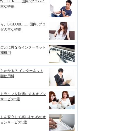
ifty、OCN……国内6プロバイ
の主な特長
ら、BIGLOBE……国内6プロ
イダの主な特長
線ごとに異なるインターネット
初期費用
らかかる？ インターネット
月額使用料
ットライフを快適にするオプシ
サービス5選
ットを安心して楽しむためのオ
ョンサービス5選