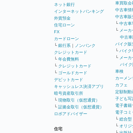
車買取会
ネット銀行
中古車情
インターネットバンキング
中古車販
外貨預金
└
中古車
住宅ローン
└
メーカ
FX
中古車
カードローン
バイク販
└
銀行系
｜
ノンバンク
└
バイク
クレジットカード
└
メーカ
└
年会費無料
バイク
└
クレジットカード
車検
└
ゴールドカード
カーメン
デビットカード
カフェ
キャッシュレス決済アプリ
定額制動
暗号資産取引所
子ども写
└
現物取引（仮想通貨）
電子書籍
└
証拠金取引（仮想通貨）
電子コミ
ロボアドバイザー
└
総合型
└
オリジ
住宅
└
出版社