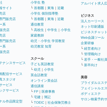
社
小学生 塾
アルバイト求人
報サイト
└
首都圏
｜
東海
｜
近畿
売店
小学生 個別指導塾
ビジネス
専門販売店
└
首都圏
｜
東海
｜
近畿
法人カーリース
ー系
通信教育
ネット印刷通販
販売店
└
高校生
｜
中学生
｜
小学生
ビジネスチャッ
売店
家庭教師
Web会議ツール
専門販売店
幼児・小学生 学習教室
企業研修
ー系
幼児教室 知育
└
経営者向け
販売店
└
管理職向け
スクール
└
若手・一般社
テナンスサービス
子ども英語教室
└
新卒向け
└
幼児
｜
小学生
画配信サービス
英会話教室
美容
真スタジオ
オンライン英会話
ブライダルエス
サービス
通信講座
フェイシャルエ
ックサービス
└
FP
｜
医療事務
ボディエステ
└
宅建
｜
簿記
サロン検索予約
ナル作品限定型
└
TOEIC
｜
社会保険労務士