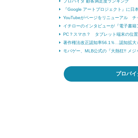
プロバイダ 顧客満足度ランキング
『Google アートプロジェクト』に日
YouTubeがページをリニューアル チ
イチローのインタビューが『電子書籍アワ
PC？スマホ？ タブレット端末の位置づ
著作権法改正認知率56.1％…認知拡大も
モバゲー、MLB公式の『大熱狂!! メジ
プロバイ