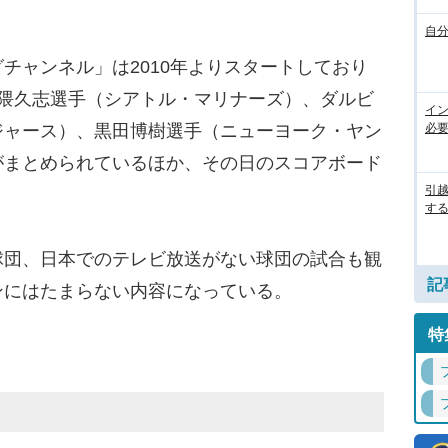
自
ャンネル」は2010年よりスタートしており
岩隈久志選手（シアトル・マリナーズ）、ダルビ
イ
ジャース）、黒田博樹選手（ニューヨーク・ヤン
必
がまとめられているほか、その日のスコアボード
引
す
球団、日本でのテレビ放送がない球団の試合も観
記
ンにはたまらない内容になっている。
特