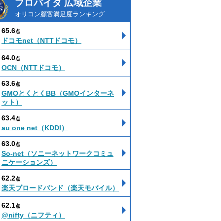
プロバイダ 広域企業
オリコン顧客満足度ランキング
65.6
点
ドコモnet（NTTドコモ）
64.0
点
OCN（NTTドコモ）
63.6
点
GMOとくとくBB（GMOインターネ
ット）
63.4
点
au one net（KDDI）
63.0
点
So-net（ソニーネットワークコミュ
ニケーションズ）
62.2
点
楽天ブロードバンド（楽天モバイル）
62.1
点
@nifty（ニフティ）