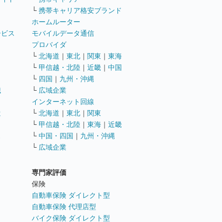
└
携帯キャリア格安ブランド
ホームルーター
ービス
モバイルデータ通信
ト
プロバイダ
└
北海道
｜
東北
｜
関東
｜
東海
└
甲信越・北陸
｜
近畿
｜
中国
└
四国
｜
九州・沖縄
職
└
広域企業
インターネット回線
遣
└
北海道
｜
東北
｜
関東
└
甲信越・北陸
｜
東海
｜
近畿
ス
└
中国・四国
｜
九州・沖縄
└
広域企業
専門家評価
ト
保険
自動車保険 ダイレクト型
自動車保険 代理店型
バイク保険 ダイレクト型