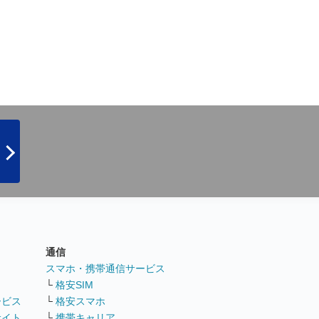
通信
ト
スマホ・携帯通信サービス
└
格安SIM
ービス
└
格安スマホ
サイト
└
携帯キャリア