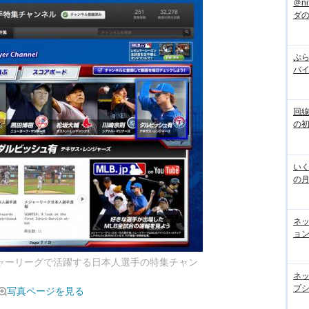
＠n
ダ
ぷら
バ
回
の
いく
の
ネ
ョン
メジャーリーグで活躍する日本人選手の特集チャン
ネ
プシ
写真ページを見る