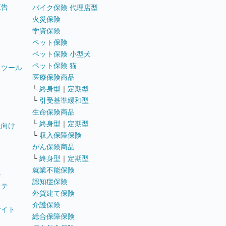
広告
バイク保険 代理店型
火災保険
学資保険
ペット保険
ペット保険 小型犬
ペット保険 猫
トツール
医療保険商品
└
終身型
｜
定期型
└
引受基準緩和型
生命保険商品
└
終身型
｜
定期型
員向け
└
収入保障保険
がん保険商品
└
終身型
｜
定期型
就業不能保険
テ
認知症保険
ステ
外貨建て保険
介護保険
サイト
総合保障保険