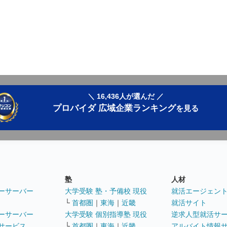
＼ 16,436人が選んだ ／
プロバイダ 広域企業ランキング
を見る
塾
人材
ーサーバー
大学受験 塾・予備校 現役
就活エージェン
└
首都圏
｜
東海
｜
近畿
就活サイト
ーサーバー
大学受験 個別指導塾 現役
逆求人型就活サ
サービス
└
首都圏
｜
東海
｜
近畿
アルバイト情報