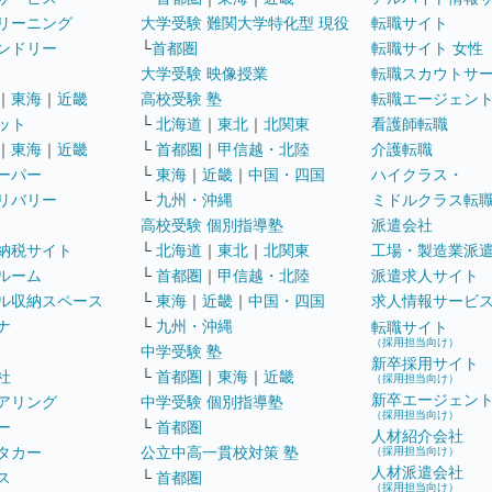
リーニング
大学受験 難関大学特化型 現役
転職サイト
ンドリー
└
首都圏
転職サイト 女性
大学受験 映像授業
転職スカウトサ
｜
東海
｜
近畿
高校受験 塾
転職エージェン
ット
└
北海道
｜
東北
｜
北関東
看護師転職
｜
東海
｜
近畿
└
首都圏
｜
甲信越・北陸
介護転職
ーパー
└
東海
｜
近畿
｜
中国・四国
ハイクラス・
リバリー
└
九州・沖縄
ミドルクラス転
高校受験 個別指導塾
派遣会社
納税サイト
└
北海道
｜
東北
｜
北関東
工場・製造業派
ルーム
└
首都圏
｜
甲信越・北陸
派遣求人サイト
ル収納スペース
└
東海
｜
近畿
｜
中国・四国
求人情報サービ
ナ
└
九州・沖縄
転職サイト
（採用担当向け）
中学受験 塾
新卒採用サイト
社
└
首都圏
｜
東海
｜
近畿
（採用担当向け）
新卒エージェン
アリング
中学受験 個別指導塾
（採用担当向け）
ー
└
首都圏
人材紹介会社
タカー
公立中高一貫校対策 塾
（採用担当向け）
人材派遣会社
ス
└
首都圏
（採用担当向け）