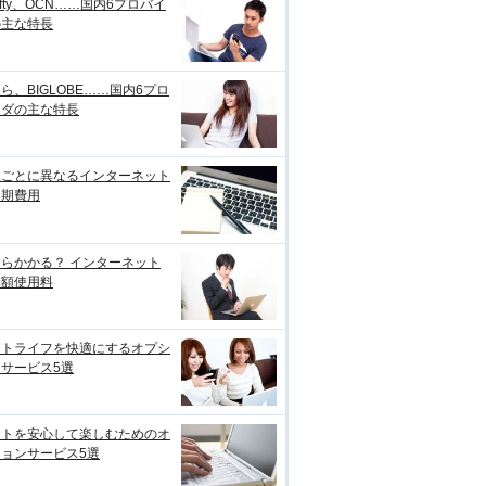
ifty、OCN……国内6プロバイ
の主な特長
ら、BIGLOBE……国内6プロ
イダの主な特長
線ごとに異なるインターネット
初期費用
らかかる？ インターネット
月額使用料
ットライフを快適にするオプシ
サービス5選
ットを安心して楽しむためのオ
ョンサービス5選