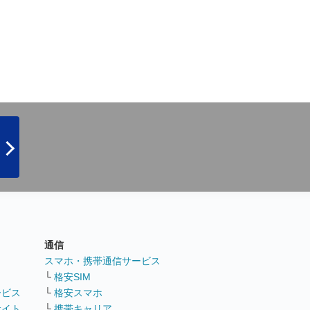
通信
ト
スマホ・携帯通信サービス
└
格安SIM
ービス
└
格安スマホ
サイト
└
携帯キャリア