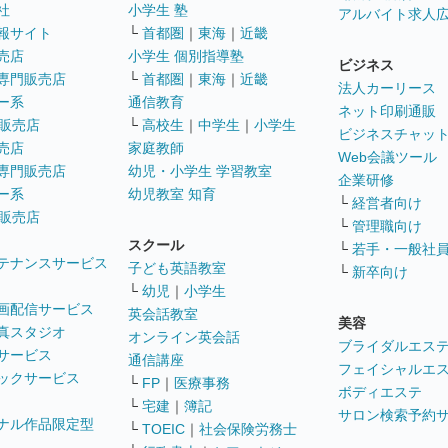
社
小学生 塾
アルバイト求人
報サイト
└
首都圏
｜
東海
｜
近畿
売店
小学生 個別指導塾
ビジネス
専門販売店
└
首都圏
｜
東海
｜
近畿
法人カーリース
ー系
通信教育
ネット印刷通販
販売店
└
高校生
｜
中学生
｜
小学生
ビジネスチャッ
売店
家庭教師
Web会議ツール
専門販売店
幼児・小学生 学習教室
企業研修
ー系
幼児教室 知育
└
経営者向け
販売店
└
管理職向け
スクール
└
若手・一般社
テナンスサービス
子ども英語教室
└
新卒向け
└
幼児
｜
小学生
画配信サービス
英会話教室
美容
真スタジオ
オンライン英会話
ブライダルエス
サービス
通信講座
フェイシャルエ
ックサービス
└
FP
｜
医療事務
ボディエステ
└
宅建
｜
簿記
サロン検索予約
ナル作品限定型
└
TOEIC
｜
社会保険労務士