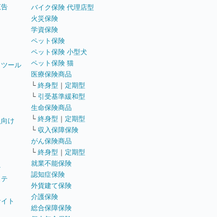
広告
バイク保険 代理店型
火災保険
学資保険
ペット保険
ペット保険 小型犬
ペット保険 猫
トツール
医療保険商品
└
終身型
｜
定期型
└
引受基準緩和型
生命保険商品
└
終身型
｜
定期型
員向け
└
収入保障保険
がん保険商品
└
終身型
｜
定期型
就業不能保険
テ
認知症保険
ステ
外貨建て保険
介護保険
サイト
総合保障保険