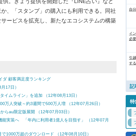
提供。きょう提供を開始した『LINE占い』など
自
ほか、「スタンプ」の購入にも利用できる。同社
なサービスを拡充し、新たなエコシステムの構築
イ
必
引
す
イダ 顧客満足度ランキング
記
08月17日）
「タイムライン」を追加 （12年08月13日）
特
00万人突破～約3週間で500万人増 （12年07月26日）
月からau限定版展開 （12年07月03日）
S機能実装へ 「年内に利用者1億人を目指す」 （12年07月
で1000万超のダウンロード （12年08月10日）