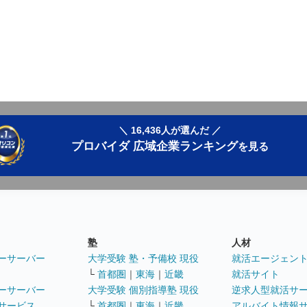
＼ 16,436人が選んだ ／
プロバイダ 広域企業ランキング
を見る
塾
人材
ーサーバー
大学受験 塾・予備校 現役
就活エージェン
└
首都圏
｜
東海
｜
近畿
就活サイト
ーサーバー
大学受験 個別指導塾 現役
逆求人型就活サ
サービス
└
首都圏
｜
東海
｜
近畿
アルバイト情報