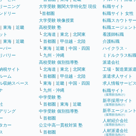
リーニング
大学受験 難関大学特化型 現役
転職サイト
ンドリー
└
首都圏
転職サイト 女性
大学受験 映像授業
転職スカウトサ
｜
東海
｜
近畿
高校受験 塾
転職エージェン
ット
└
北海道
｜
東北
｜
北関東
看護師転職
｜
東海
｜
近畿
└
首都圏
｜
甲信越・北陸
介護転職
ーパー
└
東海
｜
近畿
｜
中国・四国
ハイクラス・
リバリー
└
九州・沖縄
ミドルクラス転
高校受験 個別指導塾
派遣会社
納税サイト
└
北海道
｜
東北
｜
北関東
工場・製造業派
ルーム
└
首都圏
｜
甲信越・北陸
派遣求人サイト
ル収納スペース
└
東海
｜
近畿
｜
中国・四国
求人情報サービ
ナ
└
九州・沖縄
転職サイト
（採用担当向け）
中学受験 塾
新卒採用サイト
社
└
首都圏
｜
東海
｜
近畿
（採用担当向け）
新卒エージェン
アリング
中学受験 個別指導塾
（採用担当向け）
ー
└
首都圏
人材紹介会社
タカー
公立中高一貫校対策 塾
（採用担当向け）
人材派遣会社
ス
└
首都圏
（採用担当向け）