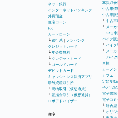
車買取会
ネット銀行
中古車情
インターネットバンキング
中古車販
外貨預金
└
中古車
住宅ローン
└
メーカ
FX
中古車
カードローン
バイク販
└
銀行系
｜
ノンバンク
└
バイク
クレジットカード
└
メーカ
└
年会費無料
バイク
└
クレジットカード
車検
└
ゴールドカード
カーメン
デビットカード
カフェ
キャッシュレス決済アプリ
定額制動
暗号資産取引所
子ども写
└
現物取引（仮想通貨）
電子書籍
└
証拠金取引（仮想通貨）
電子コミ
ロボアドバイザー
└
総合型
└
オリジ
住宅
└
出版社