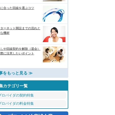
分に合った回線を選ぶコツ
ンターネット開設までの流れと
要な機材
越しや回線契約を解除（退会）
る際に注意したいポイント
事をもっと見る ≫
集カテゴリ一覧
プロバイダの契約特集
プロバイダの料金特集