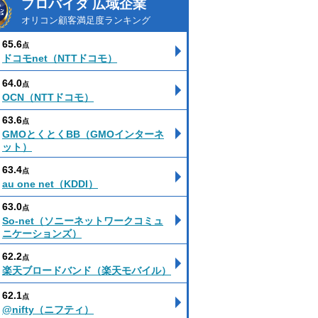
プロバイダ 広域企業
オリコン顧客満足度ランキング
65.6
点
ドコモnet（NTTドコモ）
64.0
点
OCN（NTTドコモ）
63.6
点
GMOとくとくBB（GMOインターネ
ット）
63.4
点
au one net（KDDI）
63.0
点
So-net（ソニーネットワークコミュ
ニケーションズ）
62.2
点
楽天ブロードバンド（楽天モバイル）
62.1
点
@nifty（ニフティ）