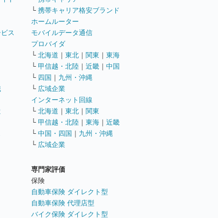
└
携帯キャリア格安ブランド
ホームルーター
ービス
モバイルデータ通信
ト
プロバイダ
└
北海道
｜
東北
｜
関東
｜
東海
└
甲信越・北陸
｜
近畿
｜
中国
└
四国
｜
九州・沖縄
職
└
広域企業
インターネット回線
遣
└
北海道
｜
東北
｜
関東
└
甲信越・北陸
｜
東海
｜
近畿
ス
└
中国・四国
｜
九州・沖縄
└
広域企業
専門家評価
ト
保険
自動車保険 ダイレクト型
自動車保険 代理店型
バイク保険 ダイレクト型