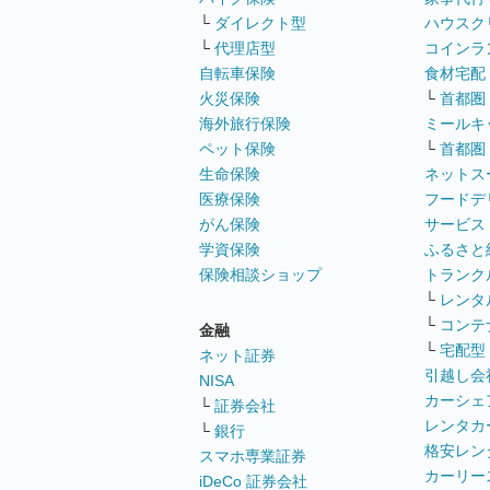
└
ダイレクト型
ハウスク
└
代理店型
コインラ
自転車保険
食材宅配
火災保険
└
首都圏
海外旅行保険
ミールキ
ペット保険
└
首都圏
生命保険
ネットス
医療保険
フードデ
がん保険
サービス
学資保険
ふるさと
保険相談ショップ
トランク
└
レンタ
└
コンテ
金融
└
宅配型
ネット証券
引越し会
NISA
カーシェ
└
証券会社
レンタカ
└
銀行
格安レン
スマホ専業証券
カーリー
iDeCo 証券会社