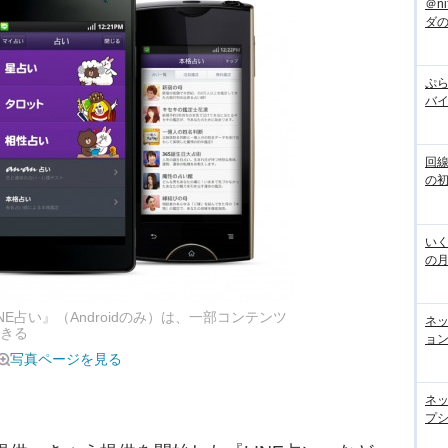
＠n
ダ
ぷら
バ
回
の
いく
の
E占い』（Androidのみ）は、一部コンテンツ
ネ
できる
ョン
写真ページを見る
ネ
プシ