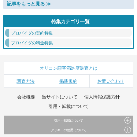
記事をもっと見る ≫
特集カテゴリ一覧
プロバイダの契約特集
プロバイダの料金特集
オリコン顧客満足度調査とは
調査方法
掲載規約
お問い合わせ
会社概要
当サイトについて
個人情報保護方針
引用・転載について
引用・転載について
クッキーの使用について
当サイトで公開されている情報（文字、写真、イラスト、画像データ等）及びこれらの配
置・編集および構造などについての著作権は株式会社oricon MEに帰属しております。