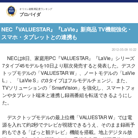
オリコン顧客満足度ランキング
プロバイダ
NEC『VALUESTAR』『LaVie』新商品 TV機能強化・
スマホ・タブレットとの連携も
2012-05-09 10:22
NECは8日、家庭用PC『VALUESTAR』『LaVie』シリーズ
7タイプ45モデルを10日より順次発売すると発表した。デスク
トップモデルの「VALUESTAR W」、ノートモデルの「LaVie
L」、「LaVie S」の3タイプはフルモデルチェンジ。また、
TVソリューションの「SmartVision」を強化し、スマートフォ
ンやタブレット端末と連携し録画番組を転送できるようにし
た。
デスクトップモデルの最上位機「VALUESTAR W」では電
源を入れて約2秒でテレビが視聴できるうえ、そのまま録画予
約もできる「ぱっと観テレビ」機能を搭載。地上デジタル放