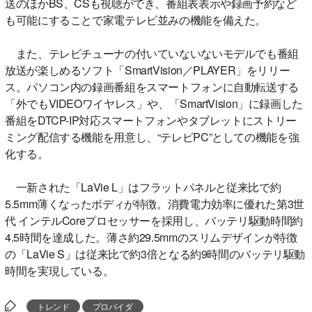
送のほかBS、CSも視聴ができ、番組表表示や録画予約など
も可能にすることで家電テレビ並みの機能を備えた。
また、テレビチューナの付いていないないモデルでも番組
放送が楽しめるソフト「SmartVision／PLAYER」をリリー
ス。パソコン内の録画番組をスマートフォンに自動転送する
「外でもVIDEOワイヤレス」や、「SmartVision」に録画した
番組をDTCP-IP対応スマートフォンやタブレットにストリー
ミング配信する機能を用意し、“テレビPC”としての機能を強
化する。
一新された「LaVie L」はフラットパネルと従来比で約
5.5mm薄くなったボディが特徴。消費電力効率に優れた第3世
代 インテルCoreプロセッサーを採用し、バッテリ駆動時間約
4.5時間を達成した。薄さ約29.5mmのスリムデザインが特徴
の「LaVie S」は従来比で約3倍となる約9時間のバッテリ駆動
時間を実現している。
トレンド
プロバイダ