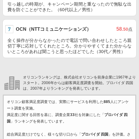
引っ越しの時期が、キャンペーン期間と重なったので無駄な出
費を防ぐことができた。（60代以上／男性）
OCN（NTTコミュニケーションズ）
58
.50
点
全く操作が分からなかったので電話で問い合わせしたところ親
切丁寧に応対してくれたところ。分かりやすくてまた分からな
いところがあれば聞こうと思ったほどでした（30代／男性）
オリコンランキングは、株式会社オリコンを前身企業に1967年より
スタート。2006年からは顧客満足度調査を開始。プロバイダ 四国
は、2007年よりランキングを発表しています。
オリコン顧客満足度調査では、実際にサービスを利用した
885
人にアンケ
ート調査を実施。
満足度に関する回答を基に、調査企業
33
社を対象にした「
プロバイダ 四
国
」ランキングを発表しています。
総合満足度だけでなく、様々な切り口から「
プロバイダ 四国
」を評価。さ