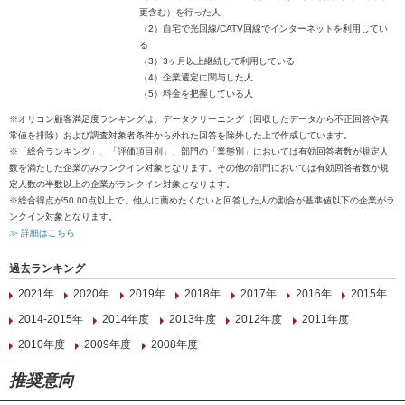
更含む）を行った人
（2）自宅で光回線/CATV回線でインターネットを利用してい
る
（3）3ヶ月以上継続して利用している
（4）企業選定に関与した人
（5）料金を把握している人
※オリコン顧客満足度ランキングは、データクリーニング（回収したデータから不正回答や異
常値を排除）および調査対象者条件から外れた回答を除外した上で作成しています。
※「総合ランキング」、「評価項目別」、部門の「業態別」においては有効回答者数が規定人
数を満たした企業のみランクイン対象となります。その他の部門においては有効回答者数が規
定人数の半数以上の企業がランクイン対象となります。
※総合得点が50.00点以上で、他人に薦めたくないと回答した人の割合が基準値以下の企業がラ
ンクイン対象となります。
≫ 詳細はこちら
過去ランキング
2021年
2020年
2019年
2018年
2017年
2016年
2015年
2014-2015年
2014年度
2013年度
2012年度
2011年度
2010年度
2009年度
2008年度
推奨意向