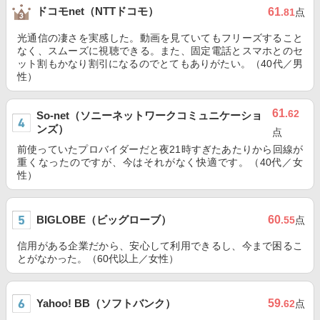
ドコモnet（NTTドコモ）
61
.81
点
光通信の凄さを実感した。動画を見ていてもフリーズすること
なく、スムーズに視聴できる。また、固定電話とスマホとのセ
ット割もかなり割引になるのでとてもありがたい。（40代／男
性）
61
.62
So-net（ソニーネットワークコミュニケーショ
ンズ）
点
前使っていたプロバイダーだと夜21時すぎたあたりから回線が
重くなったのですが、今はそれがなく快適です。（40代／女
性）
BIGLOBE（ビッグローブ）
60
.55
点
信用がある企業だから、安心して利用できるし、今まで困るこ
とがなかった。（60代以上／女性）
Yahoo! BB（ソフトバンク）
59
.62
点