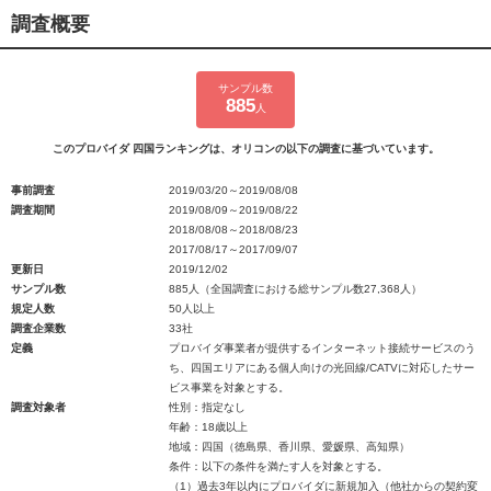
調査概要
サンプル数
885
人
このプロバイダ 四国ランキングは、オリコンの以下の調査に基づいています。
事前調査
2019/03/20～2019/08/08
調査期間
2019/08/09～2019/08/22
2018/08/08～2018/08/23
2017/08/17～2017/09/07
更新日
2019/12/02
サンプル数
885人（全国調査における総サンプル数27,368人）
規定人数
50人以上
調査企業数
33社
定義
プロバイダ事業者が提供するインターネット接続サービスのう
ち、四国エリアにある個人向けの光回線/CATVに対応したサー
ビス事業を対象とする。
調査対象者
性別：指定なし
年齢：18歳以上
地域：四国（徳島県、香川県、愛媛県、高知県）
条件：以下の条件を満たす人を対象とする。
（1）過去3年以内にプロバイダに新規加入（他社からの契約変