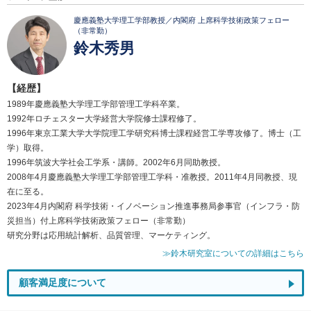
慶應義塾大学理工学部教授／内閣府 上席科学技術政策フェロー
（非常勤）
鈴木秀男
【経歴】
1989年慶應義塾大学理工学部管理工学科卒業。
1992年ロチェスター大学経営大学院修士課程修了。
1996年東京工業大学大学院理工学研究科博士課程経営工学専攻修了。博士（工
学）取得。
1996年筑波大学社会工学系・講師。2002年6月同助教授。
2008年4月慶應義塾大学理工学部管理工学科・准教授。2011年4月同教授、現
在に至る。
2023年4月内閣府 科学技術・イノベーション推進事務局参事官（インフラ・防
災担当）付上席科学技術政策フェロー（非常勤）
研究分野は応用統計解析、品質管理、マーケティング。
≫鈴木研究室についての詳細はこちら
顧客満足度について