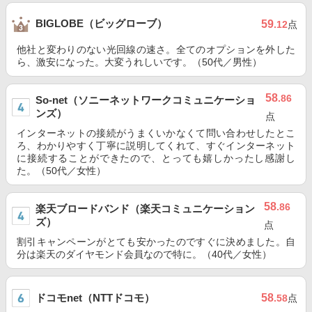
BIGLOBE（ビッグローブ）
59
.12
点
他社と変わりのない光回線の速さ。全てのオプションを外した
ら、激安になった。大変うれしいです。（50代／男性）
58
.86
So-net（ソニーネットワークコミュニケーショ
ンズ）
点
インターネットの接続がうまくいかなくて問い合わせしたとこ
ろ、わかりやすく丁寧に説明してくれて、すぐインターネット
に接続することができたので、とっても嬉しかったし感謝し
た。（50代／女性）
58
.86
楽天ブロードバンド（楽天コミュニケーション
ズ）
点
割引キャンペーンがとても安かったのですぐに決めました。自
分は楽天のダイヤモンド会員なので特に。（40代／女性）
ドコモnet（NTTドコモ）
58
.58
点