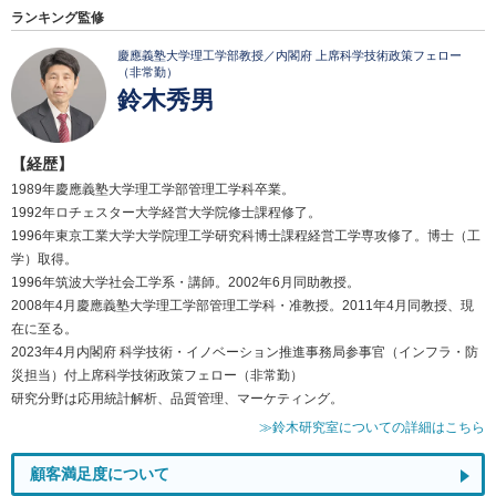
ランキング監修
慶應義塾大学理工学部教授／内閣府 上席科学技術政策フェロー
（非常勤）
鈴木秀男
【経歴】
1989年慶應義塾大学理工学部管理工学科卒業。
1992年ロチェスター大学経営大学院修士課程修了。
1996年東京工業大学大学院理工学研究科博士課程経営工学専攻修了。博士（工
学）取得。
1996年筑波大学社会工学系・講師。2002年6月同助教授。
2008年4月慶應義塾大学理工学部管理工学科・准教授。2011年4月同教授、現
在に至る。
2023年4月内閣府 科学技術・イノベーション推進事務局参事官（インフラ・防
災担当）付上席科学技術政策フェロー（非常勤）
研究分野は応用統計解析、品質管理、マーケティング。
≫鈴木研究室についての詳細はこちら
顧客満足度について