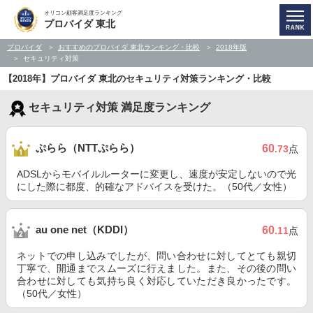
オリコン顧客満足度ランキング
プロバイダ 東北
プロバイダ
おすすめのプロバイダ 東北ランキング・比較
2018年版
セキュリティ対策
【2018年】プロバイダ 東北のセキュリティ対策ランキング・比較
セキュリティ対策 満足度ランキング
ぷらら（NTTぷらら）
60
.73
点
ADSLからモバイルルーターに変更し、速度が安定しないので光
にした際に都度、的確なアドバイスを受けた。（50代／女性）
au one net（KDDI）
60
.11
点
ネットでの申し込みでしたが、問い合わせに対してとても親切
丁寧で、開通までスムーズに行えました。また、その後の問い
合わせに対しても気持ち良く対応していただき良かったです。
（50代／女性）