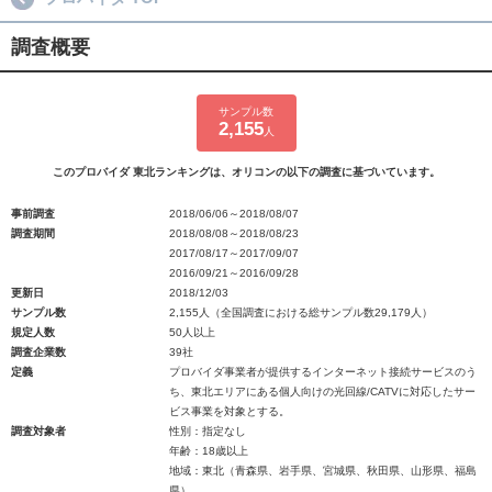
調査概要
サンプル数
2,155
人
このプロバイダ 東北ランキングは、オリコンの以下の調査に基づいています。
事前調査
2018/06/06～2018/08/07
調査期間
2018/08/08～2018/08/23
2017/08/17～2017/09/07
2016/09/21～2016/09/28
更新日
2018/12/03
サンプル数
2,155人（全国調査における総サンプル数29,179人）
規定人数
50人以上
調査企業数
39社
定義
プロバイダ事業者が提供するインターネット接続サービスのう
ち、東北エリアにある個人向けの光回線/CATVに対応したサー
ビス事業を対象とする。
調査対象者
性別：指定なし
年齢：18歳以上
地域：東北（青森県、岩手県、宮城県、秋田県、山形県、福島
県）