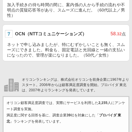
加入手続きの待ち時間の間に、案内係の人から手続の流れや不
明点の質疑応答等があり、スムーズに進んだ。（60代以上／男
性）
OCN（NTTコミュニケーションズ）
58
.32
点
ネットで申し込みましたが、特にむずかしいことも無く、スム
ーズにできました。料金も、固定電話と光回線と一緒の支払い
になったので、管理が楽になりました。（50代／女性）
オリコンランキングは、株式会社オリコンを前身企業に1967年より
スタート。2006年からは顧客満足度調査を開始。プロバイダ 東北
は、2007年よりランキングを発表しています。
オリコン顧客満足度調査では、実際にサービスを利用した
2,155
人にアンケ
ート調査を実施。
満足度に関する回答を基に、調査企業
39
社を対象にした「
プロバイダ 東
北
」ランキングを発表しています。