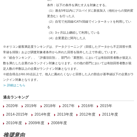
条件：以下の条件を満たす人を対象とする。
（1）過去5年以内にプロバイダに新規加入（他社からの契約変
更含む）を行った人
（2）自宅で光回線/CATV回線でインターネットを利用してい
る
（3）3ヶ月以上継続して利用している
（4）企業選定に関与した人
※オリコン顧客満足度ランキングは、データクリーニング（回収したデータから不正回答や異
常値を排除）および調査対象者条件から外れた回答を除外した上で作成しています。
※「総合ランキング」、「評価項目別」、部門の「業態別」においては有効回答者数が規定人
数を満たした企業のみランクイン対象となります。その他の部門においては有効回答者数が規
定人数の半数以上の企業がランクイン対象となります。
※総合得点が60.00点以上で、他人に薦めたくないと回答した人の割合が基準値以下の企業がラ
ンクイン対象となります。
≫ 詳細はこちら
過去ランキング
2020年
2019年
2018年
2017年
2016年
2015年
2014-2015年
2014年度
2013年度
2012年度
2011年度
2010年度
2009年度
2008年度
推奨意向