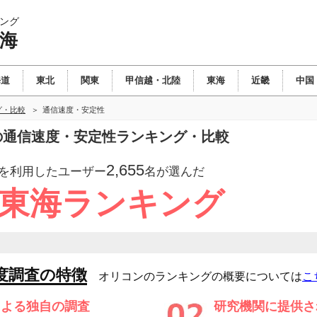
ング
東海
海道
東北
関東
甲信越・北陸
東海
近畿
中国
グ・比較
通信速度・安定性
海の通信速度・安定性ランキング・比較
2,655
を利用したユーザー
名が選んだ
 東海ランキング
度調査の特徴
オリコンのランキングの概要については
こ
による独自の調査
研究機関に提供さ