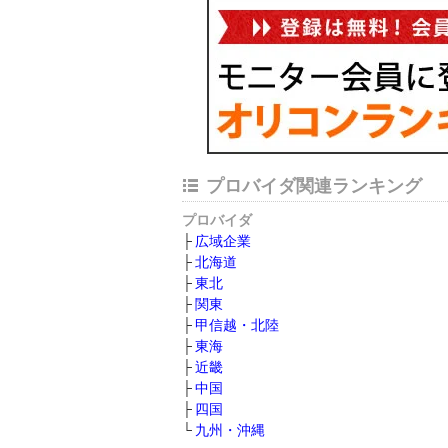
プロバイダ関連ランキング
プロバイダ
広域企業
北海道
東北
関東
甲信越・北陸
東海
近畿
中国
四国
九州・沖縄