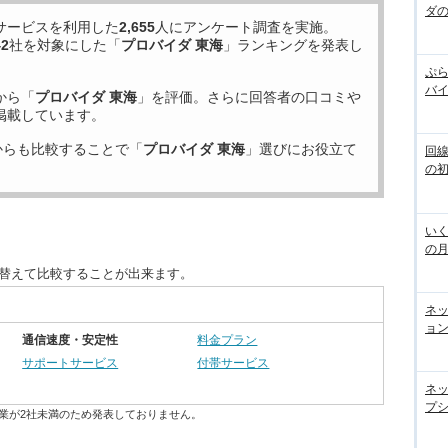
ダ
サービスを利用した
2,655
人にアンケート調査を実施。
42
社を対象にした「
プロバイダ 東海
」ランキングを発表し
ぷら
バ
から「
プロバイダ 東海
」を評価。さらに回答者の口コミや
掲載しています。
からも比較することで「
プロバイダ 東海
」選びにお役立て
回
の
いく
の
び替えて比較することが出来ます。
ネ
ョン
通信速度・安定性
料金プラン
サポートサービス
付帯サービス
ネ
プシ
業が2社未満のため発表しておりません。