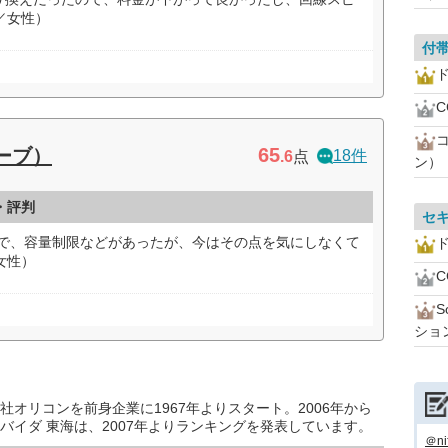
／女性）
付
ド
65
ローブ）
18件
.6
点
ン）
・評判
セ
たので、容量制限などがあったが、今はその点を気にしなくて
ド
女性）
ショ
オリコンを前身企業に1967年よりスタート。2006年から
バイダ 東海は、2007年よりランキングを発表しています。
＠n