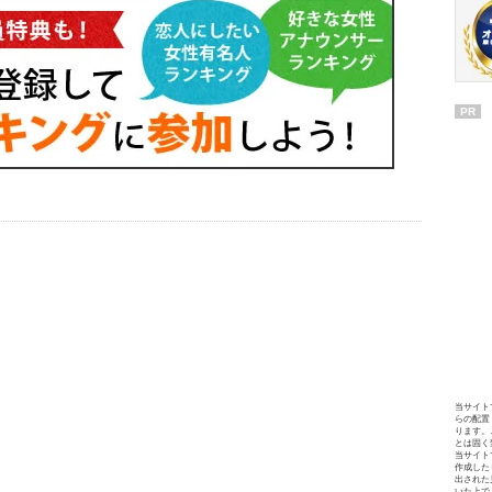
PR
当サイト
らの配置
ります。
とは固く
当サイト
作成した
出された
いた上で