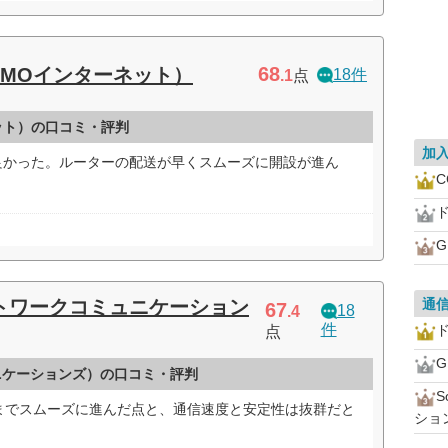
68
GMOインターネット）
18件
.1
点
ット）の口コミ・評判
加
6で良かった。ルーターの配送が早くスムーズに開設が進ん
ド
ネットワークコミュニケーション
通
67
18
.4
件
ド
点
ュニケーションズ）の口コミ・評判
までスムーズに進んだ点と、通信速度と安定性は抜群だと
ショ