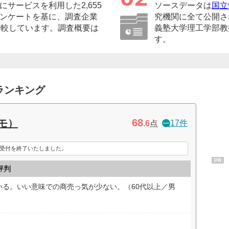
サービスを利用した2,655
ソースデータは
国立
ンケートを基に、調査企業
究機関に全て公開さ
比較しています。調査概要は
義塾大学理工学部教
す。
ランキング
68
コモ）
17件
.6
点
て新規受付を終了いたしました。
PR
評判
いる。いい意味での商売っ気が少ない。（60代以上／男