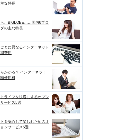
の主な特長
ら、BIGLOBE……国内6プロ
イダの主な特長
線ごとに異なるインターネット
初期費用
らかかる？ インターネット
月額使用料
ットライフを快適にするオプシ
サービス5選
ットを安心して楽しむためのオ
ョンサービス5選