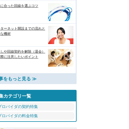
分に合った回線を選ぶコツ
ンターネット開設までの流れと
要な機材
越しや回線契約を解除（退会）
る際に注意したいポイント
事をもっと見る ≫
集カテゴリ一覧
プロバイダの契約特集
プロバイダの料金特集