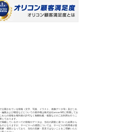
で公開されている情報（文字、写真、イラスト、画像データ等）及びこれ
・編集および構造などについての著作権は株式会社oricon MEに帰属してお
これらの情報を権利者の許可なく無断転載・複製などの二次利用を行うこ
禁じております。
で掲載しているすべての情報やデータは、当社の調査に基づいた結果から
ものとなりますが、サービスへの感想については、サービスの利用者が提
見解・感想となっており、当社の見解・意見ではないことをご理解いただ
ご覧ください。