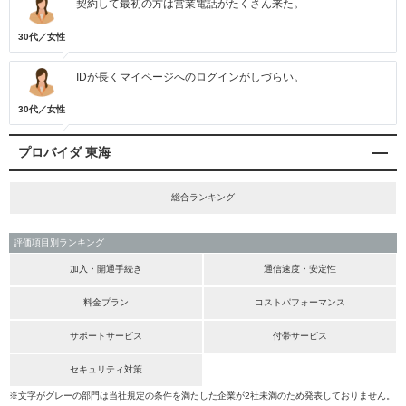
契約して最初の方は営業電話がたくさん来た。
30代／女性
IDが長くマイページへのログインがしづらい。
30代／女性
プロバイダ 東海
総合ランキング
評価項目別ランキング
加入・開通手続き
通信速度・安定性
料金プラン
コストパフォーマンス
サポートサービス
付帯サービス
セキュリティ対策
※文字がグレーの部門は当社規定の条件を満たした企業が2社未満のため発表しておりません。