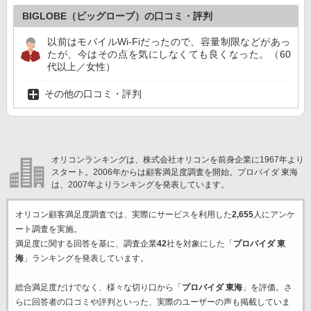
BIGLOBE（ビッグローブ）の口コミ・評判
以前はモバイルWi-Fiだったので、容量制限などがあっ
たが、今はその点を気にしなくても良くなった。（60
代以上／女性）
その他の口コミ・評判
オリコンランキングは、株式会社オリコンを前身企業に1967年より
スタート。2006年からは顧客満足度調査を開始。プロバイダ 東海
は、2007年よりランキングを発表しています。
オリコン顧客満足度調査では、実際にサービスを利用した
2,655
人にアンケ
ート調査を実施。
満足度に関する回答を基に、調査企業
42
社を対象にした「
プロバイダ 東
海
」ランキングを発表しています。
総合満足度だけでなく、様々な切り口から「
プロバイダ 東海
」を評価。さ
らに回答者の口コミや評判といった、実際のユーザーの声も掲載していま