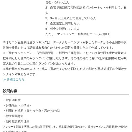
含む）を行った人
2）自宅で光回線/CATV回線でインターネットを利用している
人
3）3ヶ月以上継続して利用している人
4）企業選定に関与した人
5）料金を把握している人
ただし、マンションで一括契約している人は除く
※オリコン顧客満足度ランキングは、データクリーニング（回収したデータから不正回答や異
常値を排除）および調査対象者条件から外れた回答を除外した上で作成しています。
※「総合ランキング」、「評価項目別」、部門の「業態別」においては有効回答者数が規定人
数を満たした企業のみランクイン対象となります。その他の部門においては有効回答者数が規
定人数の半数以上の企業がランクイン対象となります。
※総合得点が60.0点以上で、他人に薦めたくないと回答した人の割合が基準値以下の企業がラ
ンクイン対象となります。
≫ 詳細はこちら
設問内容
・総合満足度
・評価項目（小項目）
・利用した感想（良かった点・悪かった点）
・他者推奨意向
・他者推奨意向理由
アンケート調査を実施した際の質問事項です。満足度評価項目のほか、該当サービスの利用状況や検討内