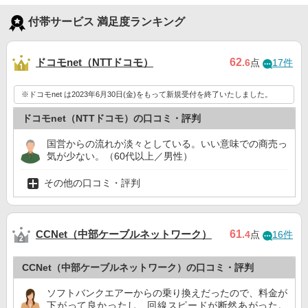
付帯サービス 満足度ランキング
ドコモnet（NTTドコモ）
62
.6
点
17件
※ドコモnet は2023年6月30日(金)をもって新規受付を終了いたしました。
ドコモnet（NTTドコモ）の口コミ・評判
国営からの流れか淡々としている。いい意味での商売っ
気が少ない。（60代以上／男性）
その他の口コミ・評判
CCNet（中部ケーブルネットワーク）
61
.4
点
16件
CCNet（中部ケーブルネットワーク）の口コミ・評判
ソフトバンクエアーからの乗り換えだったので、料金が
下がって良かったし、回線スピードが断然あがった。