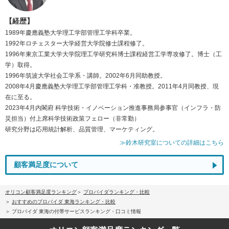
【経歴】
1989年慶應義塾大学理工学部管理工学科卒業。
1992年ロチェスター大学経営大学院修士課程修了。
1996年東京工業大学大学院理工学研究科博士課程経営工学専攻修了。博士（工
学）取得。
1996年筑波大学社会工学系・講師。2002年6月同助教授。
2008年4月慶應義塾大学理工学部管理工学科・准教授。2011年4月同教授、現
在に至る。
2023年4月内閣府 科学技術・イノベーション推進事務局参事官（インフラ・防
災担当）付上席科学技術政策フェロー（非常勤）
研究分野は応用統計解析、品質管理、マーケティング。
≫鈴木研究室についての詳細はこちら
顧客満足度について
オリコン顧客満足度ランキング
プロバイダランキング・比較
おすすめのプロバイダ 東海ランキング・比較
プロバイダ 東海の付帯サービスランキング・口コミ情報