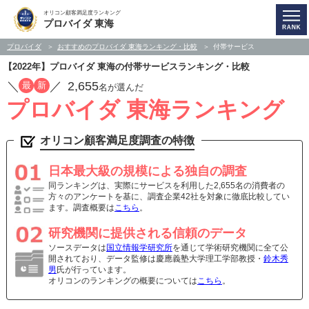
オリコン顧客満足度ランキング
プロバイダ 東海
プロバイダ
おすすめのプロバイダ 東海ランキング・比較
付帯サービス
【2022年】プロバイダ 東海の付帯サービスランキング・比較
／
／
2,655
最
新
名が選んだ
プロバイダ 東海ランキング
オリコン顧客満足度調査の特徴
日本最大級の規模による独自の調査
同ランキングは、実際にサービスを利用した2,655名の消費者の
方々のアンケートを基に、調査企業42社を対象に徹底比較してい
ます。調査概要は
こちら
。
研究機関に提供される信頼のデータ
ソースデータは
国立情報学研究所
を通じて学術研究機関に全て公
開されており、データ監修は慶應義塾大学理工学部教授・
鈴木秀
男
氏が行っています。
オリコンのランキングの概要については
こちら
。