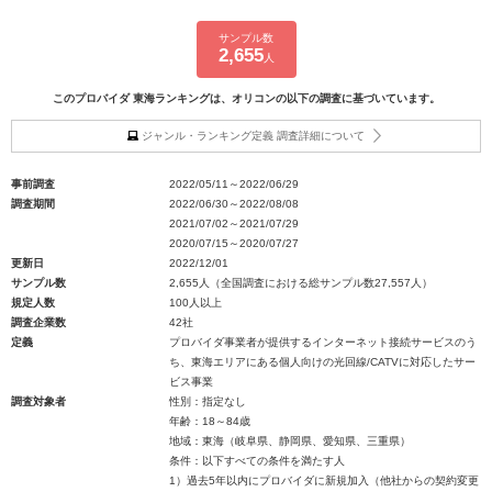
サンプル数
2,655
人
このプロバイダ 東海ランキングは、オリコンの以下の調査に基づいています。
ジャンル・ランキング定義 調査詳細について
事前調査
2022/05/11～2022/06/29
調査期間
2022/06/30～2022/08/08
2021/07/02～2021/07/29
2020/07/15～2020/07/27
更新日
2022/12/01
サンプル数
2,655人（全国調査における総サンプル数27,557人）
規定人数
100人以上
調査企業数
42社
定義
プロバイダ事業者が提供するインターネット接続サービスのう
ち、東海エリアにある個人向けの光回線/CATVに対応したサー
ビス事業
調査対象者
性別：指定なし
年齢：18～84歳
地域：東海（岐阜県、静岡県、愛知県、三重県）
条件：以下すべての条件を満たす人
1）過去5年以内にプロバイダに新規加入（他社からの契約変更