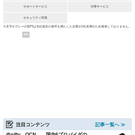
サポートサービス
付帯サービス
セキュリティ対策
※文字がグレーの部門は当社規定の条件を満たした企業が2社未満のため発表しておりません。
PR
注目コンテンツ
記事一覧へ ≫
＠nifty、OCN……国内6プロバイダの