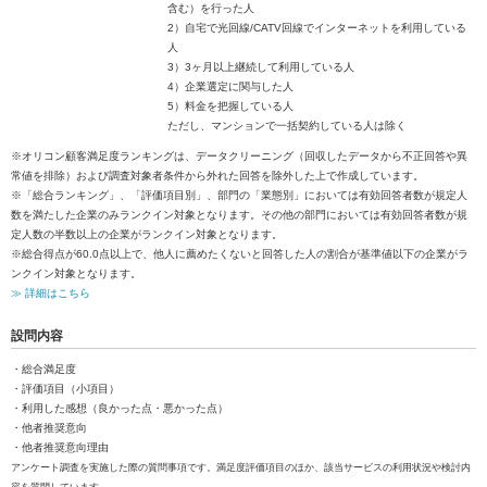
含む）を行った人
2）自宅で光回線/CATV回線でインターネットを利用している
人
3）3ヶ月以上継続して利用している人
4）企業選定に関与した人
5）料金を把握している人
ただし、マンションで一括契約している人は除く
※オリコン顧客満足度ランキングは、データクリーニング（回収したデータから不正回答や異
常値を排除）および調査対象者条件から外れた回答を除外した上で作成しています。
※「総合ランキング」、「評価項目別」、部門の「業態別」においては有効回答者数が規定人
数を満たした企業のみランクイン対象となります。その他の部門においては有効回答者数が規
定人数の半数以上の企業がランクイン対象となります。
※総合得点が60.0点以上で、他人に薦めたくないと回答した人の割合が基準値以下の企業がラ
ンクイン対象となります。
≫ 詳細はこちら
設問内容
・総合満足度
・評価項目（小項目）
・利用した感想（良かった点・悪かった点）
・他者推奨意向
・他者推奨意向理由
アンケート調査を実施した際の質問事項です。満足度評価項目のほか、該当サービスの利用状況や検討内