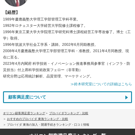
【経歴】
1989年慶應義塾大学理工学部管理工学科卒業。
1992年ロチェスター大学経営大学院修士課程修了。
1996年東京工業大学大学院理工学研究科博士課程経営工学専攻修了。博士（工
学）取得。
1996年筑波大学社会工学系・講師。2002年6月同助教授。
2008年4月慶應義塾大学理工学部管理工学科・准教授。2011年4月同教授、現
在に至る。
2023年4月内閣府 科学技術・イノベーション推進事務局参事官（インフラ・防
災担当）付上席科学技術政策フェロー（非常勤）
研究分野は応用統計解析、品質管理、マーケティング。
≫鈴木研究室についての詳細はこちら
顧客満足度について
オリコン顧客満足度ランキング
プロバイダランキング・比較
おすすめのプロバイダ 東海ランキング・比較
プロバイダ 東海の加入・開通手続きランキング・口コミ情報