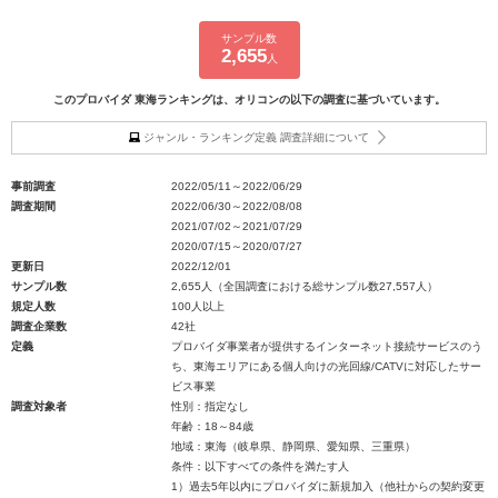
サンプル数
2,655
人
このプロバイダ 東海ランキングは、オリコンの以下の調査に基づいています。
ジャンル・ランキング定義 調査詳細について
事前調査
2022/05/11～2022/06/29
調査期間
2022/06/30～2022/08/08
2021/07/02～2021/07/29
2020/07/15～2020/07/27
更新日
2022/12/01
サンプル数
2,655人（全国調査における総サンプル数27,557人）
規定人数
100人以上
調査企業数
42社
定義
プロバイダ事業者が提供するインターネット接続サービスのう
ち、東海エリアにある個人向けの光回線/CATVに対応したサー
ビス事業
調査対象者
性別：指定なし
年齢：18～84歳
地域：東海（岐阜県、静岡県、愛知県、三重県）
条件：以下すべての条件を満たす人
1）過去5年以内にプロバイダに新規加入（他社からの契約変更