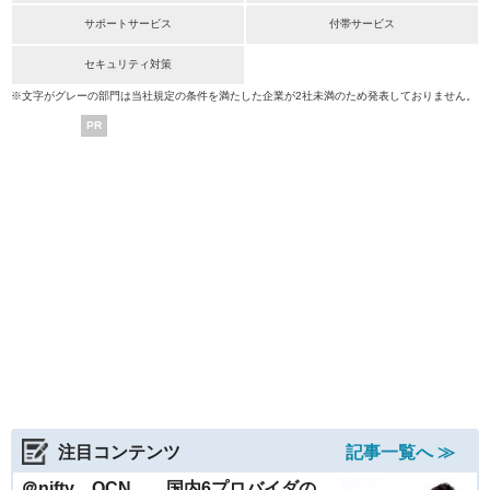
サポートサービス
付帯サービス
セキュリティ対策
※文字がグレーの部門は当社規定の条件を満たした企業が2社未満のため発表しておりません。
PR
注目コンテンツ
記事一覧へ ≫
＠nifty、OCN……国内6プロバイダの