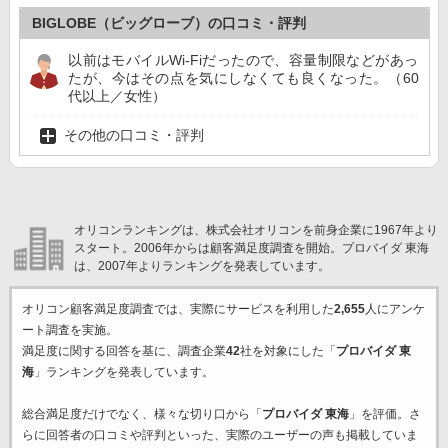
BIGLOBE（ビッグローブ）の口コミ・評判
以前はモバイルWi-Fiだったので、容量制限などがあっ
たが、今はその点を気にしなくても良くなった。（60
代以上／女性）
その他の口コミ・評判
オリコンランキングは、株式会社オリコンを前身企業に1967年より
スタート。2006年からは顧客満足度調査を開始。プロバイダ 東海
は、2007年よりランキングを発表しています。
オリコン顧客満足度調査では、実際にサービスを利用した
2,655
人にアンケ
ート調査を実施。
満足度に関する回答を基に、調査企業
42
社を対象にした「
プロバイダ 東
海
」ランキングを発表しています。
総合満足度だけでなく、様々な切り口から「
プロバイダ 東海
」を評価。さ
らに回答者の口コミや評判といった、実際のユーザーの声も掲載していま