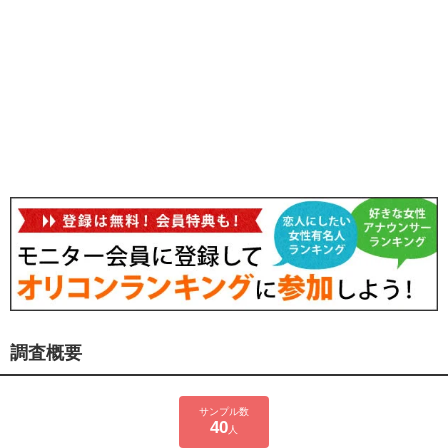
調査概要
サンプル数
40
人