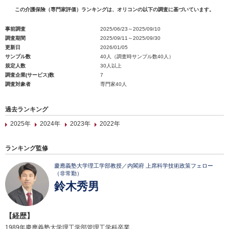
この介護保険（専門家評価）ランキングは、オリコンの以下の調査に基づいています。
事前調査
2025/06/23～2025/09/10
調査期間
2025/09/11～2025/09/30
更新日
2026/01/05
サンプル数
40人（調査時サンプル数40人）
規定人数
30人以上
調査企業(サービス)数
7
調査対象者
専門家40人
過去ランキング
2025年
2024年
2023年
2022年
ランキング監修
慶應義塾大学理工学部教授／内閣府 上席科学技術政策フェロー
（非常勤）
鈴木秀男
【経歴】
1989年慶應義塾大学理工学部管理工学科卒業。