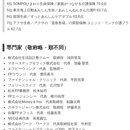
4位 SOMPOひまわり生命保険／家族がつながる介護保険 70.0点
5位 東京海上日動あんしん生命／あんしんねんきん介護R 63.7点
6位 富国生命／ずっとあんしんケアダブル 63.6点
7位 アクサ生命／アクサの「資産形成」の変額保険 ユニット・リンク介護プラ
ス 62.7点
専門家（敬称略・順不同）
株式会社生活設計塾クルー 取締役 浅田里花
マネーステップオフィス株式会社 代表 加藤 梨里
エフピーウィング 代表 監物裕一
FPラウンジ 代表 豊田眞弓
ファイナンシャル・クリニック 代表 平田浩章
フェリースライフ 代表 古川悦子
松木FP事務所 松木祐司
FPエージェンシー 代表 横川由理
株式会社Money＆You 代表取締役 頼藤太希
スキラージャパン株式会社 取締役 伊藤亮太
佐藤FPオフィス 代表 佐藤友美
NEO企画代表 長尾義弘
株式会社ワーク・ワークス 代表取締役社長 中村宏
ファイナンシャルプランナー（CFP) 竹下さくら