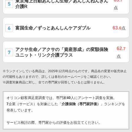
.7
東京海上日動あんしん生命／あんしんねんきん
介護R
点
富国生命／ずっとあんしんケアダブル
63
.6
点
62
.7
アクサ生命／アクサの「資産形成」の変額保険
ユニット・リンク介護プラス
点
※ランクインしている商品は、2025年12月時点のものです。商品名の変更や販売休止
の可能性もありますので、詳しくは各社のホームページをご確認ください。
※調査対象商品に対し、全ての専門家が回答しているとは限りません。
オリコン顧客満足度調査では、専門家
40
人にアンケート調査を実施。
7
企業（サービス）を対象にした「
介護保険（専門家評価）
」ランキングを
発表しています。
サービス検討の際、専門家からの評価をお役立てください。