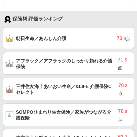
保険料 評価ランキング
朝日生命／あんしん介護
73
.0
点
71
.5
アフラック／アフラックのしっかり頼れる介護
保険
点
70
.3
三井住友海上あいおい生命／&LIFE 介護保険C
セレクト
点
70
.0
SOMPOひまわり生命保険／家族がつながる介
護保険
点
63