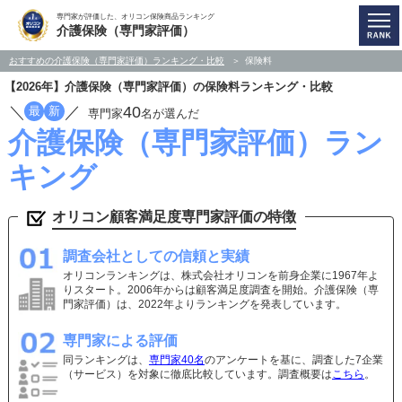
専門家が評価した、オリコン保険商品ランキング
介護保険（専門家評価）
おすすめの介護保険（専門家評価）ランキング・比較
保険料
【2026年】介護保険（専門家評価）の保険料ランキング・比較
／
／
40
最
新
専門家
名が選んだ
介護保険（専門家評価）ラン
キング
オリコン顧客満足度専門家評価の特徴
調査会社としての信頼と実績
オリコンランキングは、株式会社オリコンを前身企業に1967年よ
りスタート。2006年からは顧客満足度調査を開始。介護保険（専
門家評価）は、2022年よりランキングを発表しています。
専門家による評価
同ランキングは、
専門家40名
のアンケートを基に、調査した7企業
（サービス）を対象に徹底比較しています。調査概要は
こちら
。