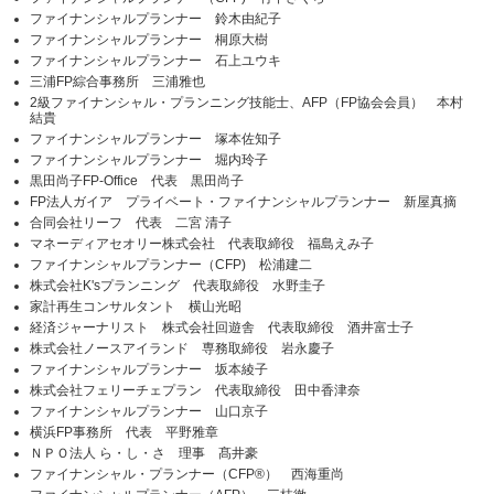
ファイナンシャルプランナー 鈴木由紀子
ファイナンシャルプランナー 桐原大樹
ファイナンシャルプランナー 石上ユウキ
三浦FP綜合事務所 三浦雅也
2級ファイナンシャル・プランニング技能士、AFP（FP協会会員） 本村
結貴
ファイナンシャルプランナー 塚本佐知子
ファイナンシャルプランナー 堀内玲子
黒田尚子FP-Office 代表 黒田尚子
FP法人ガイア プライベート・ファイナンシャルプランナー 新屋真摘
合同会社リーフ 代表 二宮 清子
マネーディアセオリー株式会社 代表取締役 福島えみ子
ファイナンシャルプランナー（CFP) 松浦建二
株式会社K'sプランニング 代表取締役 水野圭子
家計再生コンサルタント 横山光昭
経済ジャーナリスト 株式会社回遊舎 代表取締役 酒井富士子
株式会社ノースアイランド 専務取締役 岩永慶子
ファイナンシャルプランナー 坂本綾子
株式会社フェリーチェプラン 代表取締役 田中香津奈
ファイナンシャルプランナー 山口京子
横浜FP事務所 代表 平野雅章
ＮＰＯ法人 ら・し・さ 理事 髙井豪
ファイナンシャル・プランナー（CFP®） 西海重尚