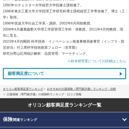
1992年ロチェスター大学経営大学院修士課程修了。
1996年東京工業大学大学院理工学研究科博士課程経営工学専攻修了。博士（工
学）取得。
1996年筑波大学社会工学系・講師。2002年6月同助教授。
2008年4月慶應義塾大学理工学部管理工学科・准教授。2011年4月同教授、現
在に至る。
2023年4月内閣府 科学技術・イノベーション推進事務局参事官（インフラ・防
災担当）付上席科学技術政策フェロー（非常勤）
研究分野は応用統計解析、品質管理、マーケティング。
≫鈴木研究室についての詳細はこちら
顧客満足度について
オリコン顧客満足度ランキング
おすすめの介護保険（専門家評価）ランキング・比較
介護保険（専門家評価）の保険料ランキング・口コミ情報
オリコン顧客満足度
ランキング一覧
保険
関連ランキング