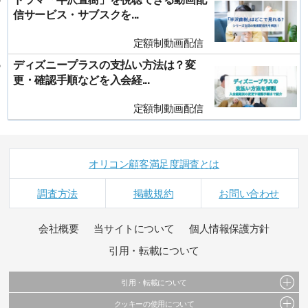
信サービス・サブスクを...
定額制動画配信
ディズニープラスの支払い方法は？変
更・確認手順などを入会経...
定額制動画配信
オリコン顧客満足度調査とは
調査方法
掲載規約
お問い合わせ
会社概要
当サイトについて
個人情報保護方針
引用・転載について
引用・転載について
クッキーの使用について
当サイトで公開されている情報（文字、写真、イラスト、画像データ等）及びこれらの配