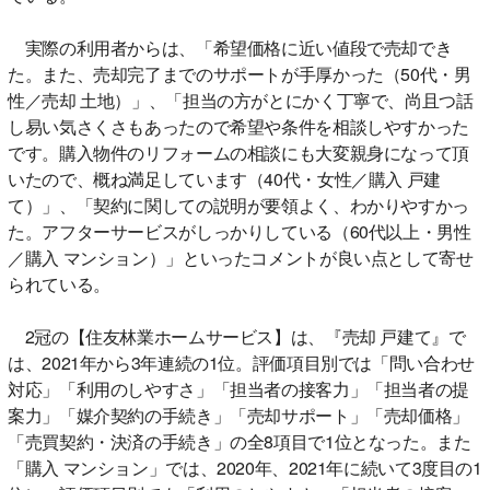
実際の利用者からは、「希望価格に近い値段で売却でき
た。また、売却完了までのサポートが手厚かった（50代・男
性／売却 土地）」、「担当の方がとにかく丁寧で、尚且つ話
し易い気さくさもあったので希望や条件を相談しやすかった
です。購入物件のリフォームの相談にも大変親身になって頂
いたので、概ね満足しています（40代・女性／購入 戸建
て）」、「契約に関しての説明が要領よく、わかりやすかっ
た。アフターサービスがしっかりしている（60代以上・男性
／購入 マンション）」といったコメントが良い点として寄せ
られている。
2冠の【住友林業ホームサービス】は、『売却 戸建て』で
は、2021年から3年連続の1位。評価項目別では「問い合わせ
対応」「利用のしやすさ」「担当者の接客力」「担当者の提
案力」「媒介契約の手続き」「売却サポート」「売却価格」
「売買契約・決済の手続き」の全8項目で1位となった。また
「購入 マンション」では、2020年、2021年に続いて3度目の1