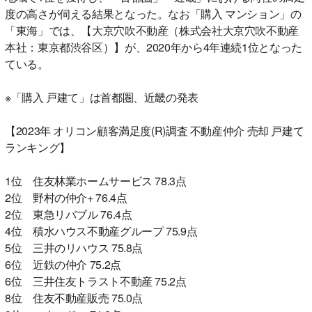
度の高さが伺える結果となった。なお「購入 マンション」の
「東海」では、【大京穴吹不動産（株式会社大京穴吹不動産
本社：東京都渋谷区）】が、2020年から4年連続1位となった
ている。
※「購入 戸建て」は首都圏、近畿の発表
【2023年 オリコン顧客満足度(R)調査 不動産仲介 売却 戸建て
ランキング】
1位 住友林業ホームサービス 78.3点
2位 野村の仲介+ 76.4点
2位 東急リバブル 76.4点
4位 積水ハウス不動産グループ 75.9点
5位 三井のリハウス 75.8点
6位 近鉄の仲介 75.2点
6位 三井住友トラスト不動産 75.2点
8位 住友不動産販売 75.0点