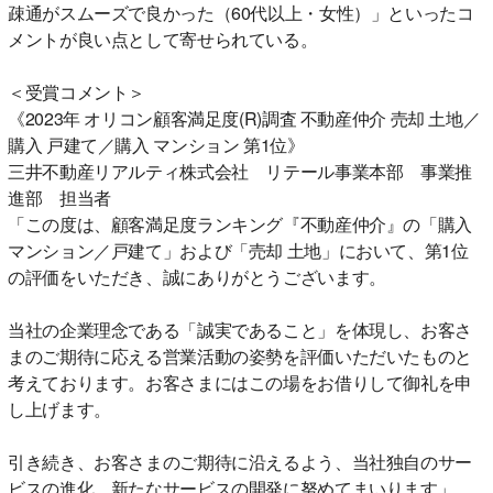
疎通がスムーズで良かった（60代以上・女性）」といったコ
メントが良い点として寄せられている。
＜受賞コメント＞
《2023年 オリコン顧客満足度(R)調査 不動産仲介 売却 土地／
購入 戸建て／購入 マンション 第1位》
三井不動産リアルティ株式会社 リテール事業本部 事業推
進部 担当者
「この度は、顧客満足度ランキング『不動産仲介』の「購入
マンション／戸建て」および「売却 土地」において、第1位
の評価をいただき、誠にありがとうございます。
当社の企業理念である「誠実であること」を体現し、お客さ
まのご期待に応える営業活動の姿勢を評価いただいたものと
考えております。お客さまにはこの場をお借りして御礼を申
し上げます。
引き続き、お客さまのご期待に沿えるよう、当社独自のサー
ビスの進化、新たなサービスの開発に努めてまいります」