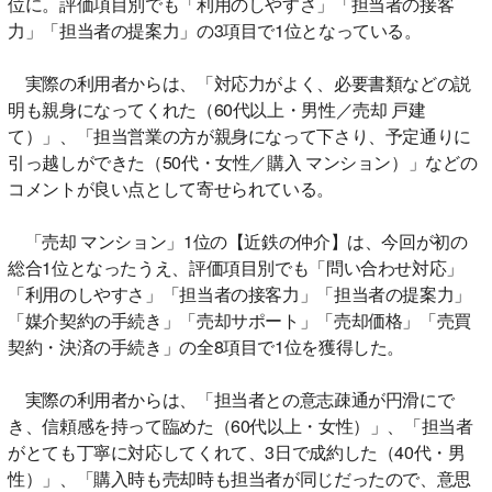
位に。評価項目別でも「利用のしやすさ」「担当者の接客
力」「担当者の提案力」の3項目で1位となっている。
実際の利用者からは、「対応力がよく、必要書類などの説
明も親身になってくれた（60代以上・男性／売却 戸建
て）」、「担当営業の方が親身になって下さり、予定通りに
引っ越しができた（50代・女性／購入 マンション）」などの
コメントが良い点として寄せられている。
「売却 マンション」1位の【近鉄の仲介】は、今回が初の
総合1位となったうえ、評価項目別でも「問い合わせ対応」
「利用のしやすさ」「担当者の接客力」「担当者の提案力」
「媒介契約の手続き」「売却サポート」「売却価格」「売買
契約・決済の手続き」の全8項目で1位を獲得した。
実際の利用者からは、「担当者との意志疎通が円滑にで
き、信頼感を持って臨めた（60代以上・女性）」、「担当者
がとても丁寧に対応してくれて、3日で成約した（40代・男
性）」、「購入時も売却時も担当者が同じだったので、意思