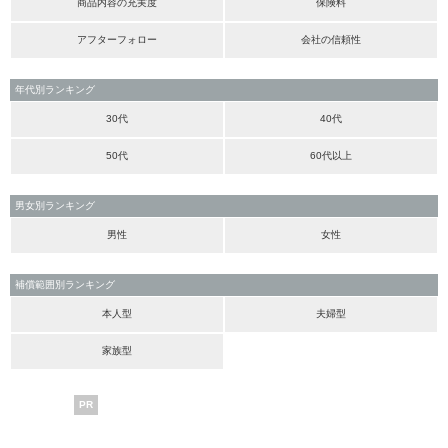
商品内容の充実度
保険料
アフターフォロー
会社の信頼性
年代別ランキング
30代
40代
50代
60代以上
男女別ランキング
男性
女性
補償範囲別ランキング
本人型
夫婦型
家族型
PR