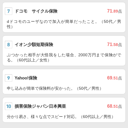
ドコモ サイクル保険
71
.89
点
dドコモのユーザなので加入が簡単だったこと。（50代／男
性）
イオン少額短期保険
71
.58
点
ぶつかった相手が大怪我をした場合、2000万円まで保険がで
る。（60代以上／女性）
Yahoo!保険
69
.51
点
申し込みが簡単で保険料が安かった。（50代／男性）
損害保険ジャパン日本興亜
68
.51
点
分かり易さ、様々な点でスピード対応。（60代以上／男性）