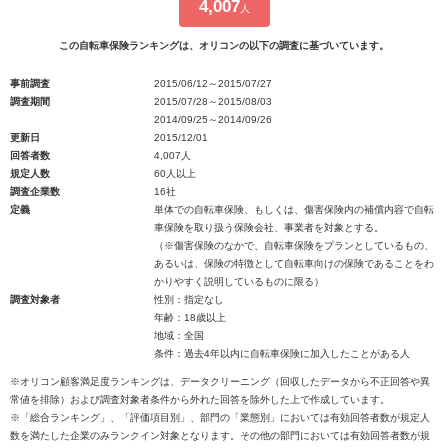
4,007
人
この自転車保険ランキングは、オリコンの以下の調査に基づいています。
事前調査
2015/06/12～2015/07/27
調査期間
2015/07/28～2015/08/03
2014/09/25～2014/09/26
更新日
2015/12/01
回答者数
4,007人
規定人数
60人以上
調査企業数
16社
定義
単体での自転車保険、もしくは、傷害保険内の補償内容で自転
車保険を取り扱う保険会社、事業者を対象とする。
（※傷害保険のなかで、自転車保険をプランとしているもの、
あるいは、保険の特徴として自転車向けの保険であることをわ
かりやすく説明しているものに限る）
調査対象者
性別：指定なし
年齢：18歳以上
地域：全国
条件：過去4年以内に自転車保険に加入したことがある人
※オリコン顧客満足度ランキングは、データクリーニング（回収したデータから不正回答や異
常値を排除）および調査対象者条件から外れた回答を除外した上で作成しています。
※「総合ランキング」、「評価項目別」、部門の「業態別」においては有効回答者数が規定人
数を満たした企業のみランクイン対象となります。その他の部門においては有効回答者数が規