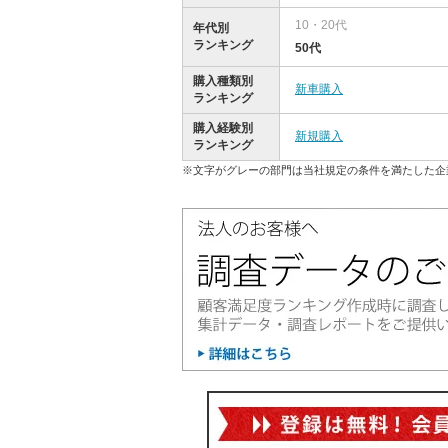
10・20代
年代別
ランキング
50代
購入種類別
新車購入
ランキング
購入経験別
新規購入
ランキング
※文字がグレーの部門は当社規定の条件を満たした企