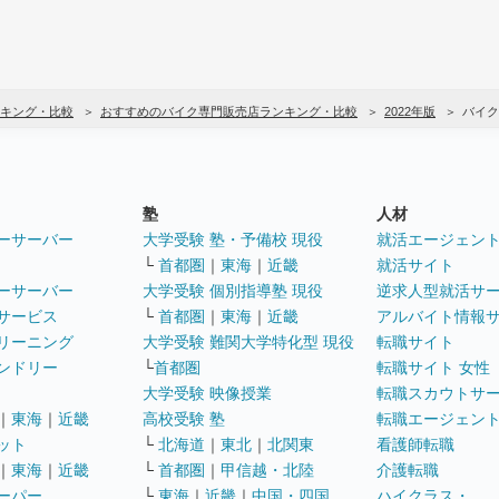
キング・比較
おすすめのバイク専門販売店ランキング・比較
2022年版
バイク
塾
人材
ーサーバー
大学受験 塾・予備校 現役
就活エージェン
└
首都圏
｜
東海
｜
近畿
就活サイト
ーサーバー
大学受験 個別指導塾 現役
逆求人型就活サ
サービス
└
首都圏
｜
東海
｜
近畿
アルバイト情報
リーニング
大学受験 難関大学特化型 現役
転職サイト
ンドリー
└
首都圏
転職サイト 女性
大学受験 映像授業
転職スカウトサ
｜
東海
｜
近畿
高校受験 塾
転職エージェン
ット
└
北海道
｜
東北
｜
北関東
看護師転職
｜
東海
｜
近畿
└
首都圏
｜
甲信越・北陸
介護転職
ーパー
└
東海
｜
近畿
｜
中国・四国
ハイクラス・