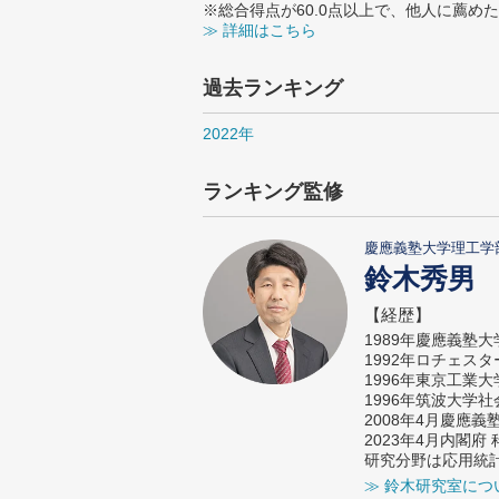
※総合得点が60.0点以上で、他人に薦
≫ 詳細はこちら
過去ランキング
2022年
ランキング監修
慶應義塾大学理工学
鈴木秀男
【経歴】
1989年慶應義塾
1992年ロチェス
1996年東京工業
1996年筑波大学
2008年4月慶應
2023年4月内閣
研究分野は応用統
≫ 鈴木研究室につ