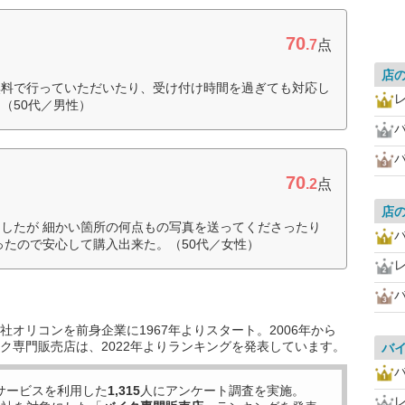
70
.7
点
店
無料で行っていただいたり、受け付け時間を過ぎても対応し
（50代／男性）
70
.2
点
店
したが 細かい箇所の何点もの写真を送ってくださったり
ったので安心して購入出来た。（50代／女性）
オリコンを前身企業に1967年よりスタート。2006年から
ク専門販売店は、2022年よりランキングを発表しています。
バ
サービスを利用した
1,315
人にアンケート調査を実施。