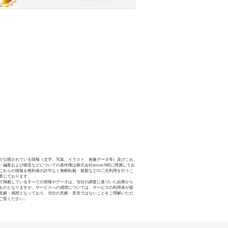
で公開されている情報（文字、写真、イラスト、画像データ等）及びこれ
・編集および構造などについての著作権は株式会社oricon MEに帰属してお
これらの情報を権利者の許可なく無断転載・複製などの二次利用を行うこ
禁じております。
で掲載しているすべての情報やデータは、当社の調査に基づいた結果から
ものとなりますが、サービスへの感想については、サービスの利用者が提
見解・感想となっており、当社の見解・意見ではないことをご理解いただ
ご覧ください。