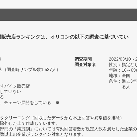
門販売店ランキングは、オリコンの以下の調査に基づいてい
9
調査期間
2022/03/10～2
調査対象者
性別：指定な
15人（調査時サンプル数1,527人）
年齢：16～69
地域：全国
条件：過去3
すバイク販売店
る人
定していない
いる
く、チェーン展開をしている ※
タクリーニング（回収したデータから不正回答や異常値を排除）
除外した上で作成しています。
部門の「業態別」においては有効回答者数が規定人数を満たした企業の
数以上の企業がランクイン対象となります。