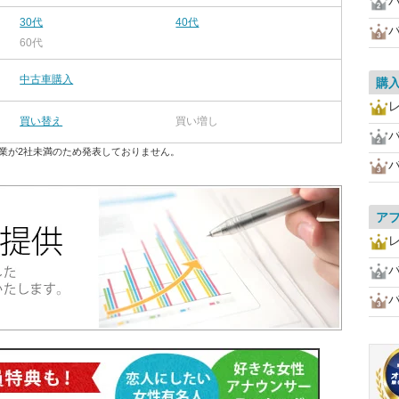
30代
40代
60代
中古車購入
購
買い替え
買い増し
業が2社未満のため発表しておりません。
ア