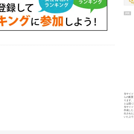
PR
当サイト
らの配置
ります。
とは固く
当サイト
作成した
出された
いた上で