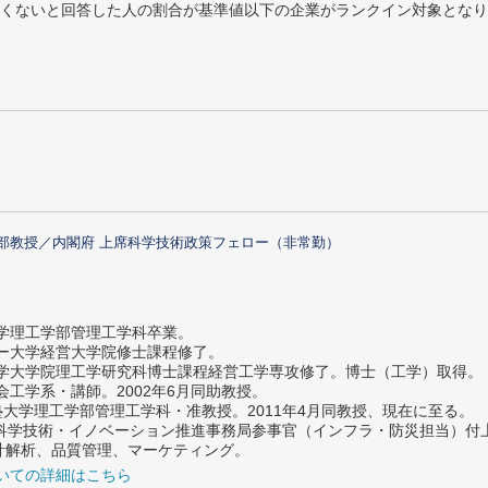
めたくないと回答した人の割合が基準値以下の企業がランクイン対象とな
部教授／内閣府 上席科学技術政策フェロー（非常勤）
大学理工学部管理工学科卒業。
ター大学経営大学院修士課程修了。
大学大学院理工学研究科博士課程経営工学専攻修了。博士（工学）取得。
社会工学系・講師。2002年6月同助教授。
義塾大学理工学部管理工学科・准教授。2011年4月同教授、現在に至る。
府 科学技術・イノベーション推進事務局参事官（インフラ・防災担当）
計解析、品質管理、マーケティング。
いての詳細はこちら