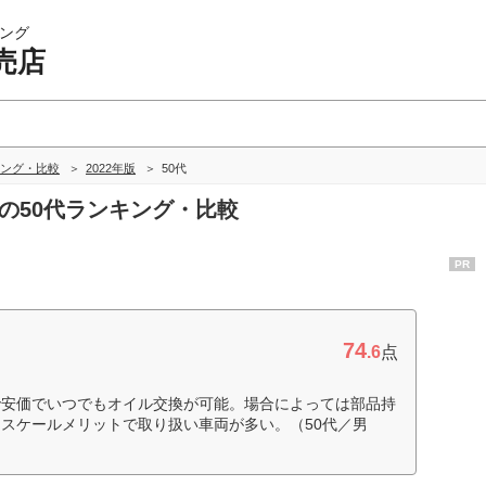
ング
売店
ング・比較
2022年版
50代
店の50代ランキング・比較
PR
74
.6
点
で安価でいつでもオイル交換が可能。場合によっては部品持
スケールメリットで取り扱い車両が多い。（50代／男