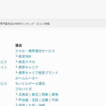
専門販売店の50代ランキング・口コミ情報
通信
ト
スマホ・携帯通信サービス
└
格安SIM
ービス
└
格安スマホ
サイト
└
携帯キャリア
└
携帯キャリア格安ブランド
ホームルーター
ービス
モバイルデータ通信
ト
プロバイダ
└
北海道
｜
東北
｜
関東
｜
東海
└
甲信越・北陸
｜
近畿
｜
中国
└
四国
｜
九州・沖縄