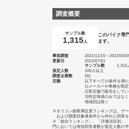
調査概要
サンプル数
このバイク専
1,315
ます。
人
事前調査
2021/11/15～2022/03/0
更新日
2022/07/01
サンプル数
1,3
規定人数
100人以上
調査企業数
5社
定義
以下すべての条件を満た
1)メーカーや車種を限
2)実店舗で販売をして
3)特定地域のみではな
地域別は除く
※オリコン顧客満足度ランキングは、デー
および調査対象者条件から外れた回答を
※「総合ランキング」、「評価項目別」、
門においては有効回答者数が規定人数の半