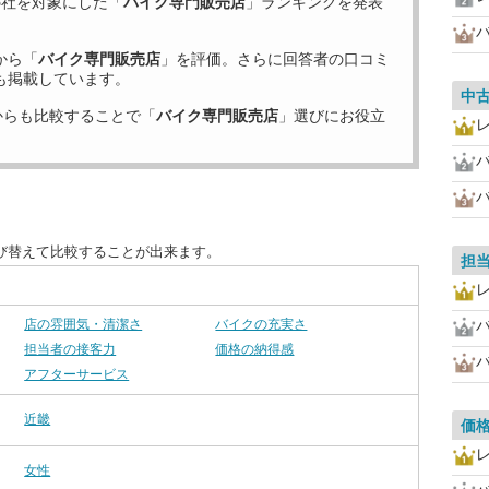
5
社を対象にした「
バイク専門販売店
」ランキングを発表
から「
バイク専門販売店
」を評価。さらに回答者の口コミ
も掲載しています。
中
からも比較することで「
バイク専門販売店
」選びにお役立
び替えて比較することが出来ます。
担
店の雰囲気・清潔さ
バイクの充実さ
担当者の接客力
価格の納得感
アフターサービス
近畿
価
女性