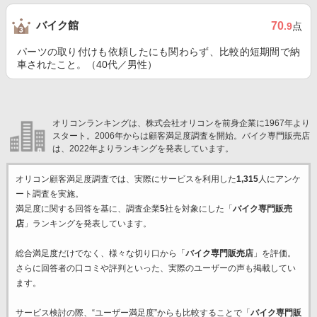
バイク館
70
.9
点
パーツの取り付けも依頼したにも関わらず、比較的短期間で納
車されたこと。（40代／男性）
オリコンランキングは、株式会社オリコンを前身企業に1967年より
スタート。2006年からは顧客満足度調査を開始。バイク専門販売店
は、2022年よりランキングを発表しています。
オリコン顧客満足度調査では、実際にサービスを利用した
1,315
人にアンケ
ート調査を実施。
満足度に関する回答を基に、調査企業
5
社を対象にした「
バイク専門販売
店
」ランキングを発表しています。
総合満足度だけでなく、様々な切り口から「
バイク専門販売店
」を評価。
さらに回答者の口コミや評判といった、実際のユーザーの声も掲載してい
ます。
サービス検討の際、“ユーザー満足度”からも比較することで「
バイク専門販