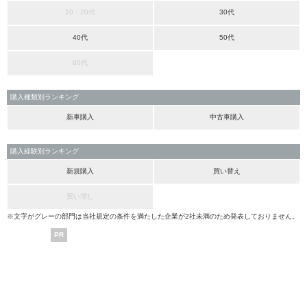
10・20代
30代
40代
50代
60代
購入種類別ランキング
新車購入
中古車購入
購入経験別ランキング
新規購入
買い替え
買い増し
※文字がグレーの部門は当社規定の条件を満たした企業が2社未満のため発表しておりません。
PR