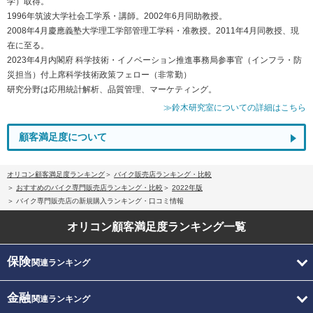
学）取得。
1996年筑波大学社会工学系・講師。2002年6月同助教授。
2008年4月慶應義塾大学理工学部管理工学科・准教授。2011年4月同教授、現
在に至る。
2023年4月内閣府 科学技術・イノベーション推進事務局参事官（インフラ・防
災担当）付上席科学技術政策フェロー（非常勤）
研究分野は応用統計解析、品質管理、マーケティング。
≫鈴木研究室についての詳細はこちら
顧客満足度について
オリコン顧客満足度ランキング
バイク販売店ランキング・比較
おすすめのバイク専門販売店ランキング・比較
2022年版
バイク専門販売店の新規購入ランキング・口コミ情報
オリコン顧客満足度
ランキング一覧
保険
関連ランキング
金融
関連ランキング