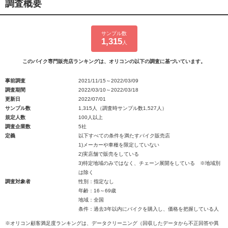
調査概要
サンプル数
1,315
人
このバイク専門販売店ランキングは、オリコンの以下の調査に基づいています。
事前調査
2021/11/15～2022/03/09
調査期間
2022/03/10～2022/03/18
更新日
2022/07/01
サンプル数
1,315人（調査時サンプル数1,527人）
規定人数
100人以上
調査企業数
5社
定義
以下すべての条件を満たすバイク販売店
1)メーカーや車種を限定していない
2)実店舗で販売をしている
3)特定地域のみではなく、チェーン展開をしている ※地域別
は除く
調査対象者
性別：指定なし
年齢：16～69歳
地域：全国
条件：過去3年以内にバイクを購入し、価格を把握している人
※オリコン顧客満足度ランキングは、データクリーニング（回収したデータから不正回答や異