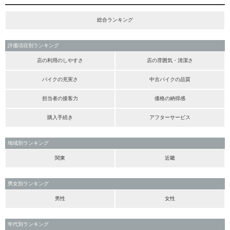
総合ランキング
評価項目別ランキング
店の利用のしやすさ
店の雰囲気・清潔さ
バイクの充実さ
中古バイクの品質
担当者の接客力
価格の納得感
購入手続き
アフターサービス
地域別ランキング
関東
近畿
男女別ランキング
男性
女性
年代別ランキング