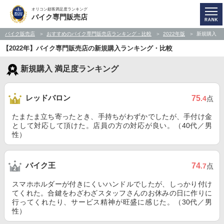
オリコン顧客満足度ランキング
バイク専門販売店
バイク販売店
おすすめのバイク専門販売店ランキング・比較
2022年版
新規購入
【2022年】バイク専門販売店の新規購入ランキング・比較
新規購入 満足度ランキング
レッドバロン
75
.4
点
たまたま立ち寄ったとき、手持ちがわずかでしたが、手付け金
として対応して頂けた。店員の方の対応が良い。（40代／男
性）
バイク王
74
.7
点
スマホホルダーが付きにくいハンドルでしたが、しっかり付け
てくれた。合鍵をわざわざスタッフさんのお休みの日に作りに
行ってくれたり、サービス精神が旺盛に感じた。（30代／男
性）