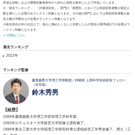
常値を排除）および調査対象者条件から外れた回答を除外した上で作成しています。
※「総合ランキング」、「評価項目別」、部門の「業態別」においては有効回答者数が規定人
数を満たした企業のみランクイン対象となります。その他の部門においては有効回答者数が規
定人数の半数以上の企業がランクイン対象となります。
※総合得点が60.0点以上で、他人に薦めたくないと回答した人の割合が基準値以下の企業がラ
ンクイン対象となります。
≫ 詳細はこちら
過去ランキング
2022年
ランキング監修
慶應義塾大学理工学部教授／内閣府 上席科学技術政策フェロー
（非常勤）
鈴木秀男
【経歴】
1989年慶應義塾大学理工学部管理工学科卒業。
1992年ロチェスター大学経営大学院修士課程修了。
1996年東京工業大学大学院理工学研究科博士課程経営工学専攻修了。博士（工