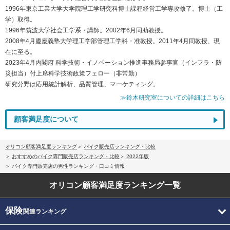
1996年東京工業大学大学院理工学研究科博士課程経営工学専攻修了。博士（工
学）取得。
1996年筑波大学社会工学系・講師。2002年6月同助教授。
2008年4月慶應義塾大学理工学部管理工学科・准教授。2011年4月同教授、現
在に至る。
2023年4月内閣府 科学技術・イノベーション推進事務局参事官（インフラ・防
災担当）付上席科学技術政策フェロー（非常勤）
研究分野は応用統計解析、品質管理、マーケティング。
≫鈴木研究室についての詳細はこちら
顧客満足度について
オリコン顧客満足度ランキング
バイク販売店ランキング・比較
おすすめのバイク専門販売店ランキング・比較
2022年版
バイク専門販売店の男性ランキング・口コミ情報
オリコン顧客満足度
ランキング一覧
保険
関連ランキング