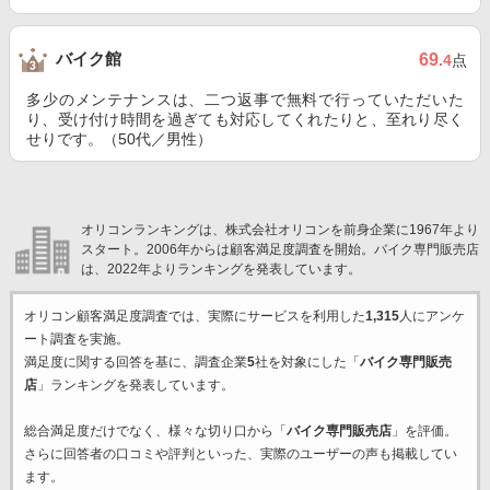
バイク館
69
.4
点
多少のメンテナンスは、二つ返事で無料で行っていただいた
り、受け付け時間を過ぎても対応してくれたりと、至れり尽く
せりです。（50代／男性）
オリコンランキングは、株式会社オリコンを前身企業に1967年より
スタート。2006年からは顧客満足度調査を開始。バイク専門販売店
は、2022年よりランキングを発表しています。
オリコン顧客満足度調査では、実際にサービスを利用した
1,315
人にアンケ
ート調査を実施。
満足度に関する回答を基に、調査企業
5
社を対象にした「
バイク専門販売
店
」ランキングを発表しています。
総合満足度だけでなく、様々な切り口から「
バイク専門販売店
」を評価。
さらに回答者の口コミや評判といった、実際のユーザーの声も掲載してい
ます。