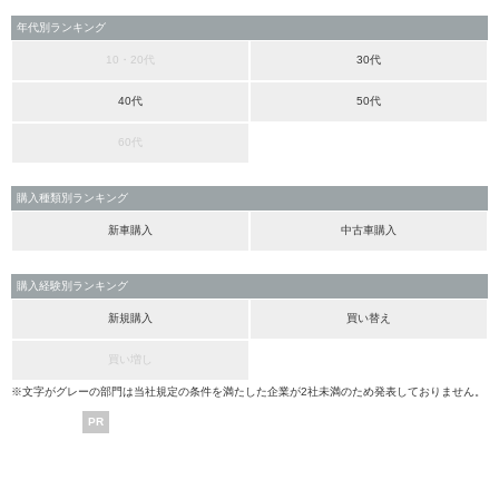
年代別ランキング
10・20代
30代
40代
50代
60代
購入種類別ランキング
新車購入
中古車購入
購入経験別ランキング
新規購入
買い替え
買い増し
※文字がグレーの部門は当社規定の条件を満たした企業が2社未満のため発表しておりません。
PR