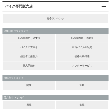
バイク専門販売店
総合ランキング
評価項目別ランキング
店の利用のしやすさ
店の雰囲気・清潔さ
バイクの充実さ
中古バイクの品質
担当者の接客力
価格の納得感
購入手続き
アフターサービス
地域別ランキング
関東
近畿
男女別ランキング
男性
女性