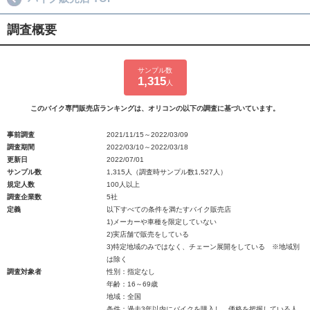
調査概要
サンプル数
1,315
人
このバイク専門販売店ランキングは、オリコンの以下の調査に基づいています。
事前調査
2021/11/15～2022/03/09
調査期間
2022/03/10～2022/03/18
更新日
2022/07/01
サンプル数
1,315人（調査時サンプル数1,527人）
規定人数
100人以上
調査企業数
5社
定義
以下すべての条件を満たすバイク販売店
1)メーカーや車種を限定していない
2)実店舗で販売をしている
3)特定地域のみではなく、チェーン展開をしている ※地域別
は除く
調査対象者
性別：指定なし
年齢：16～69歳
地域：全国
条件：過去3年以内にバイクを購入し、価格を把握している人