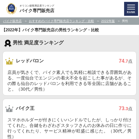
オリコン顧客満足度ランキング
バイク専門販売店
バイク販売店
おすすめのバイク専門販売店ランキング・比較
2022年版
男性
【2022年】バイク専門販売店の男性ランキング・比較
男性 満足度ランキング
レッドバロン
74
.7
点
店員が気さくで、バイク素人でも気軽に相談できる雰囲気があ
る、一度仙台でエンジンの着火不全を起こした事があるが、そ
の際も仙台のレッドバロンを利用できる等全国に店舗があるこ
と。（30代／男性）
バイク王
73
.3
点
スマホホルダーが付きにくいハンドルでしたが、しっかり付け
てくれた。合鍵をわざわざスタッフさんのお休みの日に作りに
行ってくれたり、サービス精神が旺盛に感じた。（30代／男
性）