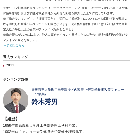
※オリコン顧客満足度ランキングは、データクリーニング（回収したデータから不正回答や異
常値を排除）および調査対象者条件から外れた回答を除外した上で作成しています。
※「総合ランキング」、「評価項目別」、部門の「業態別」においては有効回答者数が規定人
数を満たした企業のみランクイン対象となります。その他の部門においては有効回答者数が規
定人数の半数以上の企業がランクイン対象となります。
※総合得点が60.0点以上で、他人に薦めたくないと回答した人の割合が基準値以下の企業がラ
ンクイン対象となります。
≫ 詳細はこちら
過去ランキング
2022年
ランキング監修
慶應義塾大学理工学部教授／内閣府 上席科学技術政策フェロー
（非常勤）
鈴木秀男
【経歴】
1989年慶應義塾大学理工学部管理工学科卒業。
1992年ロチェスター大学経営大学院修士課程修了。