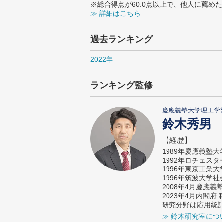
※総合得点が60.0点以上で、他人に薦
≫ 詳細はこちら
過去ランキング
2022年
ランキング監修
慶應義塾大学理工学
鈴木秀男
【経歴】
1989年慶應義塾
1992年ロチェス
1996年東京工業
1996年筑波大学
2008年4月慶應
2023年4月内閣
研究分野は応用統
≫ 鈴木研究室につ