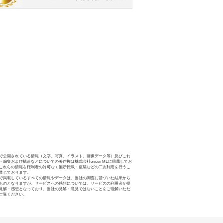
で公開されている情報（文字、写真、イラスト、画像データ等）及びこれ
・編集および構造などについての著作権は株式会社oricon MEに帰属してお
これらの情報を権利者の許可なく無断転載・複製などの二次利用を行うこ
禁じております。
で掲載しているすべての情報やデータは、当社の調査に基づいた結果から
ものとなりますが、サービスへの感想については、サービスの利用者が提
見解・感想となっており、当社の見解・意見ではないことをご理解いただ
ご覧ください。