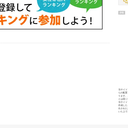
PR
当サイト
らの配置
ります。
とは固く
当サイト
作成した
出された
いた上で