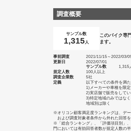
調査概要
サンプル数
このバイク専
1,315
ます。
人
事前調査
2021/11/15～2022/03/0
更新日
2022/07/01
サンプル数
1,3
規定人数
100人以上
調査企業数
5社
定義
以下すべての条件を満た
1)メーカーや車種を限
2)実店舗で販売をして
3)特定地域のみではな
地域別は除く
※オリコン顧客満足度ランキングは、デー
および調査対象者条件から外れた回答を
※「総合ランキング」、「評価項目別」、
門においては有効回答者数が規定人数の半