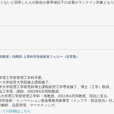
めたくないと回答した人の割合が基準値以下の企業がランクイン対象とな
部教授／内閣府 上席科学技術政策フェロー（非常勤）
大学理工学部管理工学科卒業。
ター大学経営大学院修士課程修了。
大学大学院理工学研究科博士課程経営工学専攻修了。博士（工学）取得。
社会工学系・講師。2002年6月同助教授。
義塾大学理工学部管理工学科・准教授。2011年4月同教授、現在に至る。
府 科学技術・イノベーション推進事務局参事官（インフラ・防災担当）
計解析、品質管理、マーケティング。
いての詳細はこちら