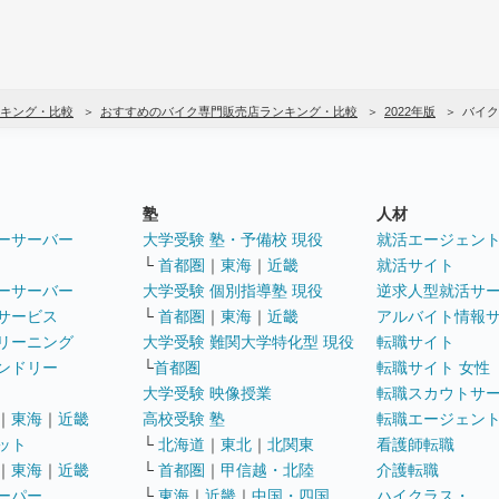
キング・比較
おすすめのバイク専門販売店ランキング・比較
2022年版
バイク
塾
人材
ーサーバー
大学受験 塾・予備校 現役
就活エージェン
└
首都圏
｜
東海
｜
近畿
就活サイト
ーサーバー
大学受験 個別指導塾 現役
逆求人型就活サ
サービス
└
首都圏
｜
東海
｜
近畿
アルバイト情報
リーニング
大学受験 難関大学特化型 現役
転職サイト
ンドリー
└
首都圏
転職サイト 女性
大学受験 映像授業
転職スカウトサ
｜
東海
｜
近畿
高校受験 塾
転職エージェン
ット
└
北海道
｜
東北
｜
北関東
看護師転職
｜
東海
｜
近畿
└
首都圏
｜
甲信越・北陸
介護転職
ーパー
└
東海
｜
近畿
｜
中国・四国
ハイクラス・