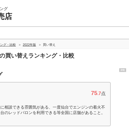
ング
売店
ング・比較
2022年版
買い替え
店の買い替えランキング・比較
PR
グ
75
.7
点
軽に相談できる雰囲気がある、一度仙台でエンジンの着火不
仙台のレッドバロンを利用できる等全国に店舗があること。