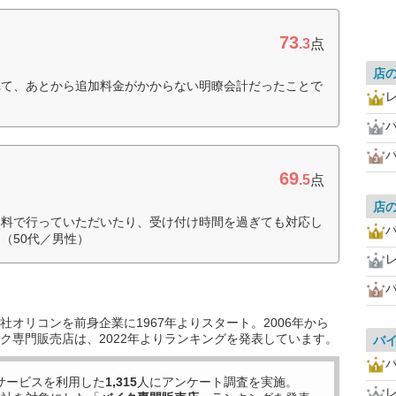
73
.3
点
店
れて、あとから追加料金がかからない明瞭会計だったことで
69
.5
点
店
無料で行っていただいたり、受け付け時間を過ぎても対応し
（50代／男性）
オリコンを前身企業に1967年よりスタート。2006年から
ク専門販売店は、2022年よりランキングを発表しています。
バ
サービスを利用した
1,315
人にアンケート調査を実施。