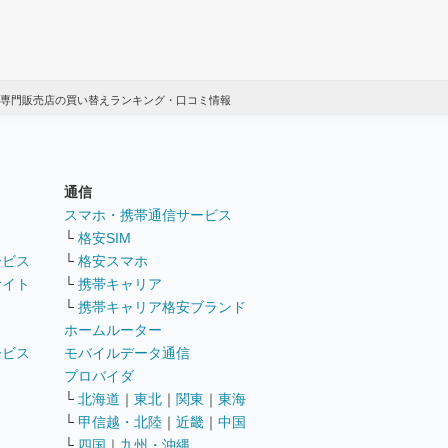
専門販売店の買い替えランキング・口コミ情報
通信
ト
スマホ・携帯通信サービス
└
格安SIM
ービス
└
格安スマホ
サイト
└
携帯キャリア
└
携帯キャリア格安ブランド
ホームルーター
ービス
モバイルデータ通信
ト
プロバイダ
└
北海道
｜
東北
｜
関東
｜
東海
└
甲信越・北陸
｜
近畿
｜
中国
└
四国
｜
九州・沖縄