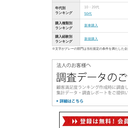
10・20代
年代別
ランキング
50代
購入種類別
新車購入
ランキング
購入経験別
新規購入
ランキング
※文字がグレーの部門は当社規定の条件を満たした企