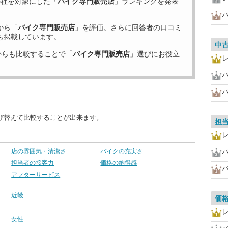
5
社を対象にした「
バイク専門販売店
」ランキングを発表
から「
バイク専門販売店
」を評価。さらに回答者の口コミ
も掲載しています。
中
からも比較することで「
バイク専門販売店
」選びにお役立
び替えて比較することが出来ます。
担
店の雰囲気・清潔さ
バイクの充実さ
担当者の接客力
価格の納得感
アフターサービス
近畿
価
女性