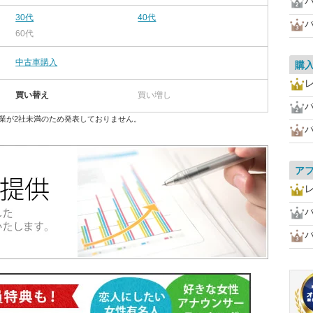
30代
40代
60代
中古車購入
購
買い替え
買い増し
業が2社未満のため発表しておりません。
ア