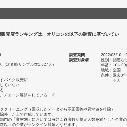
門販売店ランキングは、オリコンの以下の調査に基づいてい
9
調査期間
2022/03/10～2
調査対象者
性別：指定な
15人（調査時サンプル数1,527人）
年齢：16～69
地域：全国
条件：過去3
すバイク販売店
る人
定していない
いる
く、チェーン展開をしている ※
タクリーニング（回収したデータから不正回答や異常値を排除）
除外した上で作成しています。
部門の「業態別」においては有効回答者数が規定人数を満たした企業の
数以上の企業がランクイン対象となります。