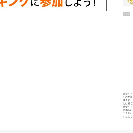
PR
当サイト
らの配置
ります。
とは固く
当サイト
作成した
出された
いた上で