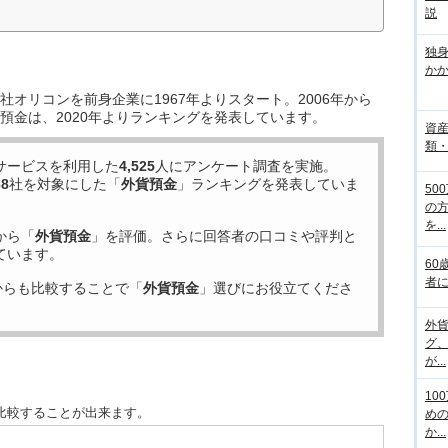
説
独
か
オリコンを前身企業に1967年よりスタート。2006年から
預金は、2020年よりランキングを発表しています。
資
類
サービスを利用した
4,525
人にアンケート調査を実施。
68
社を対象にした「
外貨預金
」ランキングを発表していま
50
の
を...
から「
外貨預金
」を評価。さらに回答者の口コミや評判と
ています。
60
者
からも比較することで「
外貨預金
」選びにお役立てくださ
外
グ
が...
10
比較することが出来ます。
め
か...