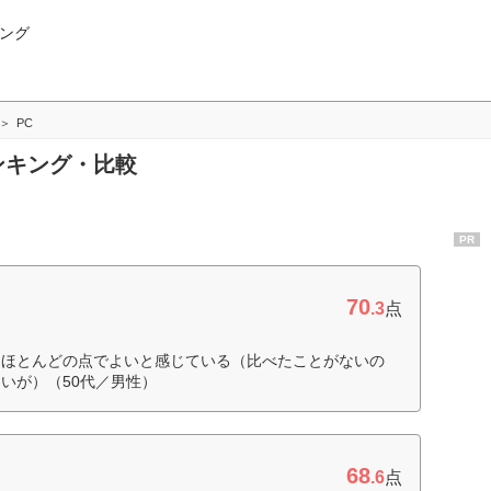
ング
PC
ランキング・比較
PR
70
.3
点
、ほとんどの点でよいと感じている（比べたことがないの
いが）（50代／男性）
68
.6
点