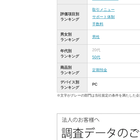
取引メニュー
評価項目別
サポート体制
ランキング
手数料
男女別
男性
ランキング
20代
年代別
ランキング
50代
商品別
定期預金
ランキング
デバイス別
PC
ランキング
※文字がグレーの部門は当社規定の条件を満たした企