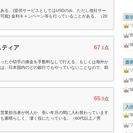
ある。(提供サービスとしてはUSDのみ、ただし他社サー
可能) 金利キャンペーン等も行っていることがある。（20
取
住
67
スティア
.1
点
取った小切手の換金を手数料なしで行える、もしくは海外か
提
店は、日本国内のどの銀行でもやっていないことなので、助
住
65
.0
点
入
、営業担当者が何人か、長い年月の間に入れ替わっています
も素晴らしく、凄く役にたっている。（60代以上／男