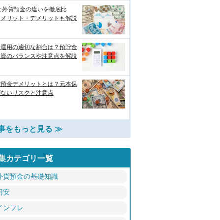
と外貨預金の違いを徹底比
！メリット・デメリットも解説
産運用の適切な割合は？預貯金
投資のバランスや注意点を解説
貨預金デメリットとは？元本保
がないリスクと注意点
事をもっと見る ≫
集カテゴリ一覧
外貨預金の基礎知識
円安
インフレ