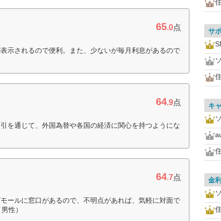
住
65
.0
点
サ
が表示されるので便利。また、少ないが毎月利息があるので
住
64
.9
点
キ
取引を通じて、外国為替や各国の経済に関心を持つようにな
住
64
.7
点
金
グモールに窓口があるので、不明点があれば、気軽に対面で
住
／男性）