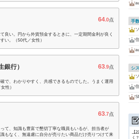
64
.0
点
手
れて良い。円から外貨預金するときに、一定期間金利が良く
住
すい。（50代／女性）
63
新生銀行）
.9
点
シ
明確で、わかりやすく、共感できるものでした。うまく運用
住
／女性）
63
.7
点
あって、知識も豊富で懇切丁寧な職員もいるが、担当者が
【2
知識もなく、無遠慮に自分が売りたい商品だけ売りつけて来
く