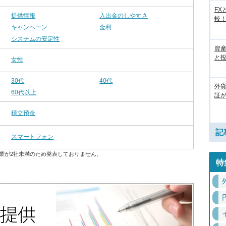
FX
提供情報
入出金のしやすさ
較
キャンペーン
金利
システムの安定性
資
と
女性
30代
40代
外
60代以上
証
積立預金
記
スマートフォン
業が2社未満のため発表しておりません。
特