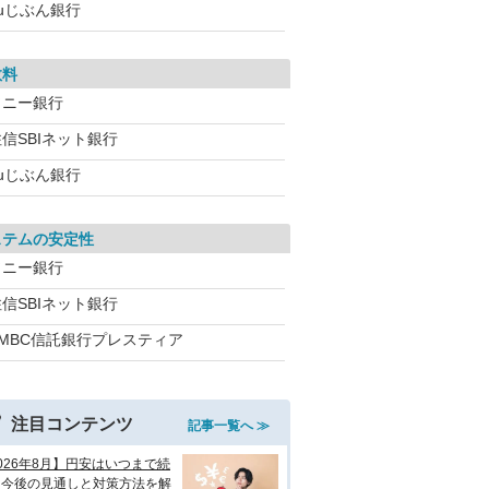
auじぶん銀行
数料
ソニー銀行
信SBIネット銀行
auじぶん銀行
ステムの安定性
ソニー銀行
信SBIネット銀行
SMBC信託銀行プレスティア
注目コンテンツ
記事一覧へ ≫
026年8月】円安はいつまで続
？今後の見通しと対策方法を解