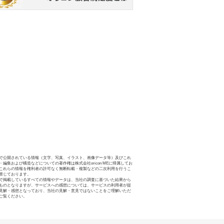
で公開されている情報（文字、写真、イラスト、画像データ等）及びこれ
・編集および構造などについての著作権は株式会社oricon MEに帰属してお
これらの情報を権利者の許可なく無断転載・複製などの二次利用を行うこ
禁じております。
で掲載しているすべての情報やデータは、当社の調査に基づいた結果から
ものとなりますが、サービスへの感想については、サービスの利用者が提
見解・感想となっており、当社の見解・意見ではないことをご理解いただ
ご覧ください。