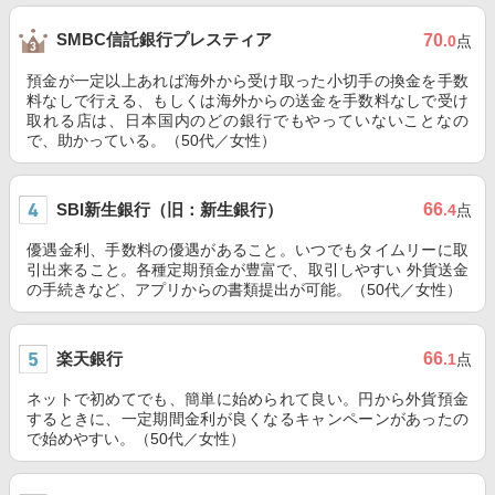
SMBC信託銀行プレスティア
70
.0
点
預金が一定以上あれば海外から受け取った小切手の換金を手数
料なしで行える、もしくは海外からの送金を手数料なしで受け
取れる店は、日本国内のどの銀行でもやっていないことなの
で、助かっている。（50代／女性）
SBI新生銀行（旧：新生銀行）
66
.4
点
優遇金利、手数料の優遇があること。いつでもタイムリーに取
引出来ること。各種定期預金が豊富で、取引しやすい 外貨送金
の手続きなど、アプリからの書類提出が可能。（50代／女性）
楽天銀行
66
.1
点
ネットで初めてでも、簡単に始められて良い。円から外貨預金
するときに、一定期間金利が良くなるキャンペーンがあったの
で始めやすい。（50代／女性）