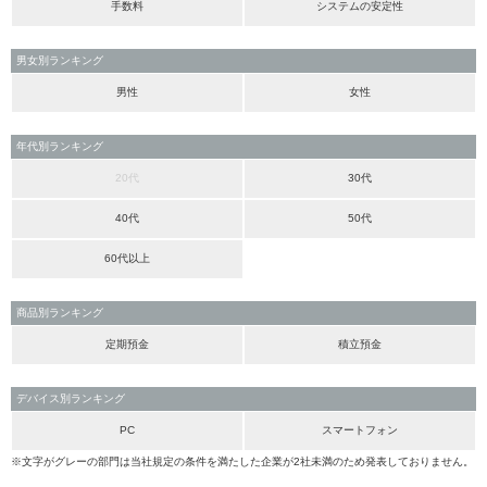
手数料
システムの安定性
男女別ランキング
男性
女性
年代別ランキング
20代
30代
40代
50代
60代以上
商品別ランキング
定期預金
積立預金
デバイス別ランキング
PC
スマートフォン
※文字がグレーの部門は当社規定の条件を満たした企業が2社未満のため発表しておりません。