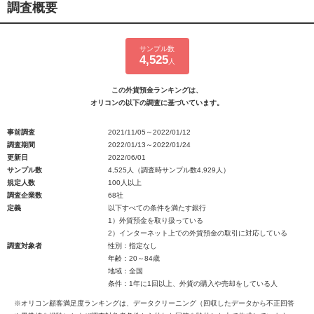
調査概要
サンプル数
4,525
人
この外貨預金ランキングは、
オリコンの以下の調査に基づいています。
事前調査
2021/11/05～2022/01/12
調査期間
2022/01/13～2022/01/24
更新日
2022/06/01
サンプル数
4,525人（調査時サンプル数4,929人）
規定人数
100人以上
調査企業数
68社
定義
以下すべての条件を満たす銀行
1）外貨預金を取り扱っている
2）インターネット上での外貨預金の取引に対応している
調査対象者
性別：指定なし
年齢：20～84歳
地域：全国
条件：1年に1回以上、外貨の購入や売却をしている人
※オリコン顧客満足度ランキングは、データクリーニング（回収したデータから不正回答