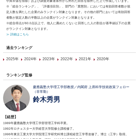
や異常値を排除）および調査対象者条件から外れた回答を除外した上で作成しています。
※「総合ランキング」、「評価項目別」、部門の「業態別」においては有効回答者数が規
定人数を満たした企業のみランクイン対象となります。その他の部門においては有効回答
者数が規定人数の半数以上の企業がランクイン対象となります。
※総合得点が60.0点以上で、他人に薦めたくないと回答した人の割合が基準値以下の企業
がランクイン対象となります。
≫ 詳細はこちら
過去ランキング
2025年
2024年
2023年
2022年
2021年
2020年
ランキング監修
慶應義塾大学理工学部教授／内閣府 上席科学技術政策フェロー
（非常勤）
鈴木秀男
【経歴】
1989年慶應義塾大学理工学部管理工学科卒業。
1992年ロチェスター大学経営大学院修士課程修了。
1996年東京工業大学大学院理工学研究科博士課程経営工学専攻修了。博士（工学）取得。