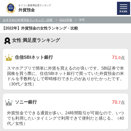
オリコン顧客満足度ランキング
外貨預金
おすすめの外貨預金ランキング・比較
2022年版
女性
【2022年】外貨預金の女性ランキング・比較
女性 満足度ランキング
住信SBIネット銀行
71
.0
点
スマホアプリで簡単に外貨を買えるのが良いです。SBI証券で米
国株を買う際に、住信SBIネット銀行で買っていた外貨預金の米
ドルを手数料なしで即時移行できたのがありがたかったです。
（30代／女性）
ソニー銀行
70
.7
点
外貨預金でできる通貨が多い。24時間取引が可能なので、いつ
でも利用したいタイミングで利用できて便利だと感じる。（40
代／女性）