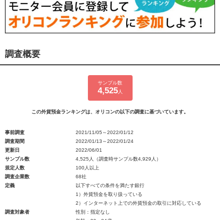
調査概要
サンプル数
4,525
人
この外貨預金ランキングは、オリコンの以下の調査に基づいています。
事前調査
2021/11/05～2022/01/12
調査期間
2022/01/13～2022/01/24
更新日
2022/06/01
サンプル数
4,525人（調査時サンプル数4,929人）
規定人数
100人以上
調査企業数
68社
定義
以下すべての条件を満たす銀行
1）外貨預金を取り扱っている
2）インターネット上での外貨預金の取引に対応している
調査対象者
性別：指定なし