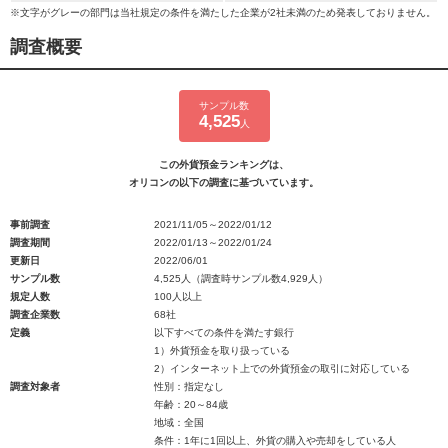
※文字がグレーの部門は当社規定の条件を満たした企業が2社未満のため発表しておりません。
調査概要
サンプル数
4,525
人
この外貨預金ランキングは、
オリコンの以下の調査に基づいています。
事前調査
2021/11/05～2022/01/12
調査期間
2022/01/13～2022/01/24
更新日
2022/06/01
サンプル数
4,525人（調査時サンプル数4,929人）
規定人数
100人以上
調査企業数
68社
定義
以下すべての条件を満たす銀行
1）外貨預金を取り扱っている
2）インターネット上での外貨預金の取引に対応している
調査対象者
性別：指定なし
年齢：20～84歳
地域：全国
条件：1年に1回以上、外貨の購入や売却をしている人