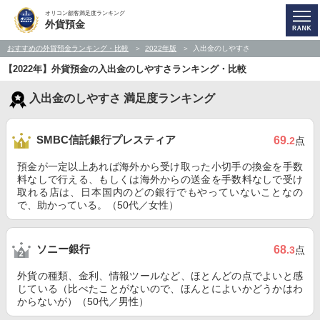
オリコン顧客満足度ランキング
外貨預金
おすすめの外貨預金ランキング・比較
2022年版
入出金のしやすさ
【2022年】外貨預金の入出金のしやすさランキング・比較
入出金のしやすさ 満足度ランキング
SMBC信託銀行プレスティア
69
.2
点
預金が一定以上あれば海外から受け取った小切手の換金を手数
料なしで行える、もしくは海外からの送金を手数料なしで受け
取れる店は、日本国内のどの銀行でもやっていないことなの
で、助かっている。（50代／女性）
ソニー銀行
68
.3
点
外貨の種類、金利、情報ツールなど、ほとんどの点でよいと感
じている（比べたことがないので、ほんとによいかどうかはわ
からないが）（50代／男性）