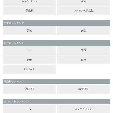
キャンペーン
金利
手数料
システムの安定性
男女別ランキング
男性
女性
年代別ランキング
20代
30代
40代
50代
60代以上
商品別ランキング
定期預金
積立預金
デバイス別ランキング
PC
スマートフォン