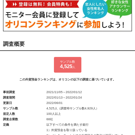
調査概要
サンプル数
4,525
人
この外貨預金ランキングは、オリコンの以下の調査に基づいています。
事前調査
2021/11/05～2022/01/12
調査期間
2022/01/13～2022/01/24
更新日
2022/06/01
サンプル数
4,525人（調査時サンプル数4,929人）
規定人数
100人以上
調査企業数
68社
定義
以下すべての条件を満たす銀行
1）外貨預金を取り扱っている