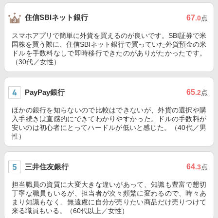
住信SBIネット銀行
67
.0
点
スマホアプリで簡単に外貨を買えるのが良いです。SBI証券で米
国株を買う際に、住信SBIネット銀行で買っていた外貨預金の米
ドルを手数料なしで即時移行できたのがありがたかったです。
（30代／女性）
PayPay銀行
65
.2
点
ほかの銀行を知らないので比較はできないが、外貨の選択や購
入手続きは直感的にできてわかりやすかった。ドルの手数料が
安いのは初心者にとってハードルが低いと感じた。（40代／男
性）
三井住友銀行
64
.3
点
担当職員の資質に大変大きな違いがあって、知識も豊富で懇切
丁寧な職員もいるが、担当者が次々頻繁に変わるので、時々あ
まり知識もなく、無遠慮に自分が売りたい商品だけ売りつけて
来る職員もいる。（60代以上／女性）