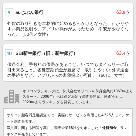
auじぶん銀行
63
.9
点
外貨の取り引きを本格的に始めるきっかけとなった。わかりや
すい商品説明や、アプリの操作があったため、不安が少なくな
った。（50代／女性）
SBI新生銀行（旧：新生銀行）
63
.4
点
優遇金利、手数料の優遇があること。いつでもタイムリーに取
引出来ること。各種定期預金が豊富で、取引しやすい 外貨送金
の手続きなど、アプリからの書類提出が可能。（50代／女性）
オリコンランキングは、株式会社オリコンを前身企業に1967年より
スタート。2006年からは顧客満足度調査を開始。外貨預金は、
2020年よりランキングを発表しています。
オリコン顧客満足度調査では、実際にサービスを利用した
4,525
人にアンケ
ート調査を実施。
満足度に関する回答を基に、調査企業
68
社を対象にした「
外貨預金
」ラン
キングを発表しています。