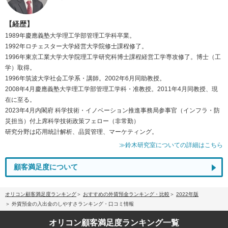
【経歴】
1989年慶應義塾大学理工学部管理工学科卒業。
1992年ロチェスター大学経営大学院修士課程修了。
1996年東京工業大学大学院理工学研究科博士課程経営工学専攻修了。博士（工
学）取得。
1996年筑波大学社会工学系・講師。2002年6月同助教授。
2008年4月慶應義塾大学理工学部管理工学科・准教授。2011年4月同教授、現
在に至る。
2023年4月内閣府 科学技術・イノベーション推進事務局参事官（インフラ・防
災担当）付上席科学技術政策フェロー（非常勤）
研究分野は応用統計解析、品質管理、マーケティング。
≫鈴木研究室についての詳細はこちら
顧客満足度について
オリコン顧客満足度ランキング
おすすめの外貨預金ランキング・比較
2022年版
外貨預金の入出金のしやすさランキング・口コミ情報
オリコン顧客満足度
ランキング一覧