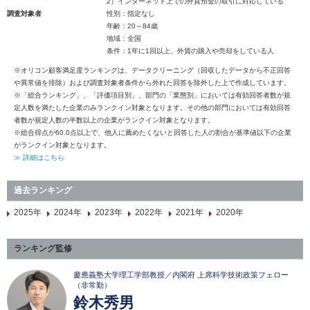
2）インターネット上での外貨預金の取引に対応している
調査対象者
性別：指定なし
年齢：20～84歳
地域：全国
条件：1年に1回以上、外貨の購入や売却をしている人
※オリコン顧客満足度ランキングは、データクリーニング（回収したデータから不正回答
や異常値を排除）および調査対象者条件から外れた回答を除外した上で作成しています。
※「総合ランキング」、「評価項目別」、部門の「業態別」においては有効回答者数が規
定人数を満たした企業のみランクイン対象となります。その他の部門においては有効回答
者数が規定人数の半数以上の企業がランクイン対象となります。
※総合得点が60.0点以上で、他人に薦めたくないと回答した人の割合が基準値以下の企業
がランクイン対象となります。
≫ 詳細はこちら
過去ランキング
2025年
2024年
2023年
2022年
2021年
2020年
ランキング監修
慶應義塾大学理工学部教授／内閣府 上席科学技術政策フェロー
（非常勤）
鈴木秀男