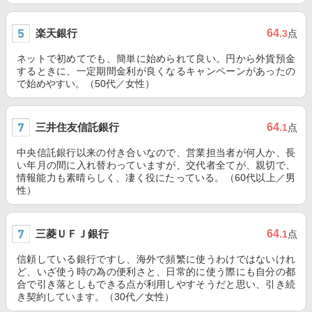
楽天銀行
64
.3
点
ネットで初めてでも、簡単に始められて良い。円から外貨預金
するときに、一定期間金利が良くなるキャンペーンがあったの
で始めやすい。（50代／女性）
三井住友信託銀行
64
.1
点
中央信託銀行以来の付き合いなので、営業担当者が何人か、長
い年月の間に入れ替わっていますが、交代者全てが、親切で、
情報能力も素晴らしく、凄く役にたっている。（60代以上／男
性）
三菱ＵＦＪ銀行
64
.1
点
信頼している銀行ですし、海外で頻繁に使うわけではないけれ
ど、いざ使う時の為の便利さと、日常的に使う際にも自分の都
合で引き落としもできる点が利用しやすそうだと思い、引き続
き契約しています。（30代／女性）