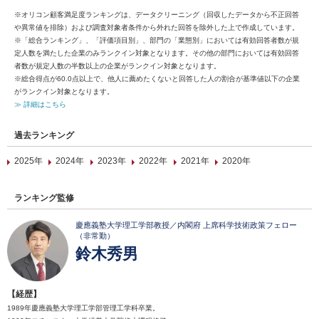
※オリコン顧客満足度ランキングは、データクリーニング（回収したデータから不正回答
や異常値を排除）および調査対象者条件から外れた回答を除外した上で作成しています。
※「総合ランキング」、「評価項目別」、部門の「業態別」においては有効回答者数が規
定人数を満たした企業のみランクイン対象となります。その他の部門においては有効回答
者数が規定人数の半数以上の企業がランクイン対象となります。
※総合得点が60.0点以上で、他人に薦めたくないと回答した人の割合が基準値以下の企業
がランクイン対象となります。
≫ 詳細はこちら
過去ランキング
2025年
2024年
2023年
2022年
2021年
2020年
ランキング監修
慶應義塾大学理工学部教授／内閣府 上席科学技術政策フェロー
（非常勤）
鈴木秀男
【経歴】
1989年慶應義塾大学理工学部管理工学科卒業。