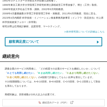
1992年ロチェスター大学経営大学院修士課程修了。
1996年東京工業大学大学院理工学研究科博士課程経営工学専攻修了。博士（工学）取得。
1996年筑波大学社会工学系・講師。2002年6月同助教授。
2008年4月慶應義塾大学理工学部管理工学科・准教授。2011年4月同教授、現在に至る。
2023年4月内閣府 科学技術・イノベーション推進事務局参事官（インフラ・防災担当）付上席
科学技術政策フェロー（非常勤）
研究分野は応用統計解析、品質管理、マーケティング。
≫鈴木研究室についての詳細はこちら
顧客満足度について
継続意向
調査企業のサービス利用者に、「どの程度その企業のサービスを継続したいか」について
「
A:とても利用し続けたい
」「
B:まあ利用し続けたい
」「
C:あまり利用し続けたくない
」
「
D:全く利用し続けたくない
」の4段階で評価をしてもらい比率を算出しています。
※10段階聴取については、A=9-10回答、B=6-8回答、C=3-5回答、D=1-2回答として割合
を算出しております。
商標対象は、回答者数が100人以上の企業です。
継続意向データ（PDF）