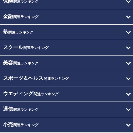
保険
関連ランキング
金融
関連ランキング
塾
関連ランキング
スクール
関連ランキング
美容
関連ランキング
スポーツ＆ヘルス
関連ランキング
ウエディング
関連ランキング
通信
関連ランキング
小売
関連ランキング