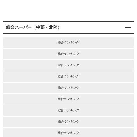
総合スーパー（中部・北陸）
総合ランキング
総合ランキング
総合ランキング
総合ランキング
総合ランキング
総合ランキング
総合ランキング
総合ランキング
総合ランキング