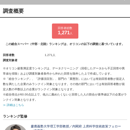
調査概要
回答者総数
1,271
人
この総合スーパー（中部・北陸）ランキングは、オリコンの以下の調査に基づいています。
回答者数
1,271人
調査対象者
※オリコン顧客満足度ランキングは、データクリーニング（回収したデータから不正回答や異
常値を排除）および調査対象者条件から外れた回答を除外した上で作成しています。
※「総合ランキング」、「評価項目別」、部門の「業態別」においては有効回答者数が規定人
数を満たした企業のみランクイン対象となります。その他の部門においては有効回答者数が規
定人数の半数以上の企業がランクイン対象となります。
※総合得点が60.00点以上で、他人に薦めたくないと回答した人の割合が基準値以下の企業がラ
ンクイン対象となります。
≫ 詳細はこちら
ランキング監修
慶應義塾大学理工学部教授／内閣府 上席科学技術政策フェロー