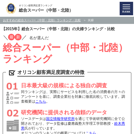
オリコン顧客満足度ランキング
総合スーパー（中部・北陸）
おすすめの総合スーパー（中部・北陸）ランキング・比較
夫婦
【2015年】総合スーパー（中部・北陸）の夫婦ランキング・比較
／
／
最
新
名が選んだ
総合スーパー（中部・北陸）
ランキング
オリコン顧客満足度調査の特徴
日本最大級の規模による独自の調査
同ランキングは、実際にサービスを利用した名の消費者の方々の
アンケートを基に、調査企業社を対象に徹底比較しています。調
査概要は
こちら
。
研究機関に提供される信頼のデータ
ソースデータは
国立情報学研究所
を通じて学術研究機関に全て公
開されており、データ監修は慶應義塾大学理工学部教授・
鈴木秀
男
氏が行っています。
オリコンのランキングの概要については
こちら
。