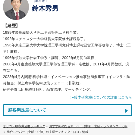
（非常勤）
鈴木秀男
【経歴】
1989年慶應義塾大学理工学部管理工学科卒業。
1992年ロチェスター大学経営大学院修士課程修了。
1996年東京工業大学大学院理工学研究科博士課程経営工学専攻修了。博士（工
学）取得。
1996年筑波大学社会工学系・講師。2002年6月同助教授。
2008年4月慶應義塾大学理工学部管理工学科・准教授。2011年4月同教授、現
在に至る。
2023年4月内閣府 科学技術・イノベーション推進事務局参事官（インフラ・防
災担当）付上席科学技術政策フェロー（非常勤）
研究分野は応用統計解析、品質管理、マーケティング。
≫鈴木研究室についての詳細はこちら
顧客満足度について
オリコン顧客満足度ランキング
おすすめの総合スーパー（中部・北陸）ランキング・比較
総合スーパー（中部・北陸）の夫婦ランキング・口コミ情報