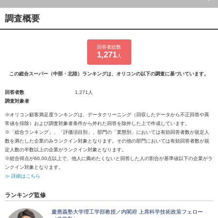
調査概要
回答者総数
1,271
人
この総合スーパー（中部・北陸）ランキングは、オリコンの以下の調査に基づいています。
回答者数
1,271人
調査対象者
※オリコン顧客満足度ランキングは、データクリーニング（回収したデータから不正回答や異
常値を排除）および調査対象者条件から外れた回答を除外した上で作成しています。
※「総合ランキング」、「評価項目別」、部門の「業態別」においては有効回答者数が規定人
数を満たした企業のみランクイン対象となります。その他の部門においては有効回答者数が規
定人数の半数以上の企業がランクイン対象となります。
※総合得点が60.00点以上で、他人に薦めたくないと回答した人の割合が基準値以下の企業がラ
ンクイン対象となります。
≫ 詳細はこちら
ランキング監修
慶應義塾大学理工学部教授／内閣府 上席科学技術政策フェロー