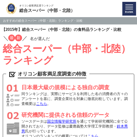
オリコン顧客満足度ランキング
総合スーパー（中部・北陸）
おすすめの総合スーパー（中部・北陸）ランキング・比較
【2015年】総合スーパー（中部・北陸）の食料品ランキング・比較
／
／
最
新
名が選んだ
総合スーパー（中部・北陸）
ランキング
オリコン顧客満足度調査の特徴
日本最大級の規模による独自の調査
同ランキングは、実際にサービスを利用した名の消費者の方々の
アンケートを基に、調査企業社を対象に徹底比較しています。調
査概要は
こちら
。
研究機関に提供される信頼のデータ
ソースデータは
国立情報学研究所
を通じて学術研究機関に全て公
開されており、データ監修は慶應義塾大学理工学部教授・
鈴木秀
男
氏が行っています。
オリコンのランキングの概要については
こちら
。