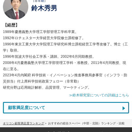
（非常勤）
鈴木秀男
【経歴】
1989年慶應義塾大学理工学部管理工学科卒業。
1992年ロチェスター大学経営大学院修士課程修了。
1996年東京工業大学大学院理工学研究科博士課程経営工学専攻修了。博士（工
学）取得。
1996年筑波大学社会工学系・講師。2002年6月同助教授。
2008年4月慶應義塾大学理工学部管理工学科・准教授。2011年4月同教授、現
在に至る。
2023年4月内閣府 科学技術・イノベーション推進事務局参事官（インフラ・防
災担当）付上席科学技術政策フェロー（非常勤）
研究分野は応用統計解析、品質管理、マーケティング。
≫鈴木研究室についての詳細はこちら
顧客満足度について
オリコン顧客満足度ランキング
おすすめの総合スーパー（中部・北陸）ランキング・比較