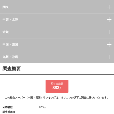
関東
中部・北陸
近畿
中国・四国
九州・沖縄
調査概要
回答者総数
883
人
この総合スーパー（中国・四国）ランキングは、オリコンの以下の調査に基づいています。
回答者数
883人
調査対象者