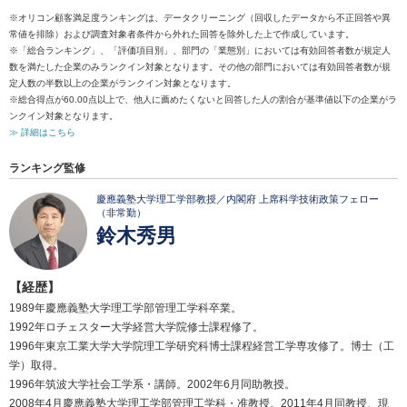
※オリコン顧客満足度ランキングは、データクリーニング（回収したデータから不正回答や異
常値を排除）および調査対象者条件から外れた回答を除外した上で作成しています。
※「総合ランキング」、「評価項目別」、部門の「業態別」においては有効回答者数が規定人
数を満たした企業のみランクイン対象となります。その他の部門においては有効回答者数が規
定人数の半数以上の企業がランクイン対象となります。
※総合得点が60.00点以上で、他人に薦めたくないと回答した人の割合が基準値以下の企業がラ
ンクイン対象となります。
≫ 詳細はこちら
ランキング監修
慶應義塾大学理工学部教授／内閣府 上席科学技術政策フェロー
（非常勤）
鈴木秀男
【経歴】
1989年慶應義塾大学理工学部管理工学科卒業。
1992年ロチェスター大学経営大学院修士課程修了。
1996年東京工業大学大学院理工学研究科博士課程経営工学専攻修了。博士（工
学）取得。
1996年筑波大学社会工学系・講師。2002年6月同助教授。
2008年4月慶應義塾大学理工学部管理工学科・准教授。2011年4月同教授、現