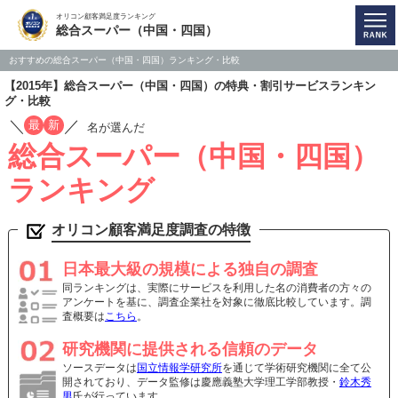
オリコン顧客満足度ランキング
総合スーパー（中国・四国）
おすすめの総合スーパー（中国・四国）ランキング・比較
【2015年】総合スーパー（中国・四国）の特典・割引サービスランキン
グ・比較
／
／
最
新
名が選んだ
総合スーパー（中国・四国）
ランキング
オリコン顧客満足度調査の特徴
日本最大級の規模による独自の調査
同ランキングは、実際にサービスを利用した名の消費者の方々の
アンケートを基に、調査企業社を対象に徹底比較しています。調
査概要は
こちら
。
研究機関に提供される信頼のデータ
ソースデータは
国立情報学研究所
を通じて学術研究機関に全て公
開されており、データ監修は慶應義塾大学理工学部教授・
鈴木秀
男
氏が行っています。