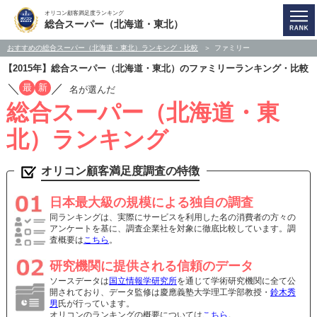
オリコン顧客満足度ランキング
総合スーパー（北海道・東北）
おすすめの総合スーパー（北海道・東北）ランキング・比較
ファミリー
【2015年】総合スーパー（北海道・東北）のファミリーランキング・比較
／
／
最
新
名が選んだ
総合スーパー（北海道・東
北）ランキング
オリコン顧客満足度調査の特徴
日本最大級の規模による独自の調査
同ランキングは、実際にサービスを利用した名の消費者の方々の
アンケートを基に、調査企業社を対象に徹底比較しています。調
査概要は
こちら
。
研究機関に提供される信頼のデータ
ソースデータは
国立情報学研究所
を通じて学術研究機関に全て公
開されており、データ監修は慶應義塾大学理工学部教授・
鈴木秀
男
氏が行っています。
オリコンのランキングの概要については
こちら
。