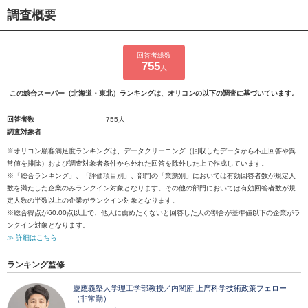
調査概要
回答者総数
755
人
この総合スーパー（北海道・東北）ランキングは、オリコンの以下の調査に基づいています。
回答者数
755人
調査対象者
※オリコン顧客満足度ランキングは、データクリーニング（回収したデータから不正回答や異
常値を排除）および調査対象者条件から外れた回答を除外した上で作成しています。
※「総合ランキング」、「評価項目別」、部門の「業態別」においては有効回答者数が規定人
数を満たした企業のみランクイン対象となります。その他の部門においては有効回答者数が規
定人数の半数以上の企業がランクイン対象となります。
※総合得点が60.00点以上で、他人に薦めたくないと回答した人の割合が基準値以下の企業がラ
ンクイン対象となります。
≫ 詳細はこちら
ランキング監修
慶應義塾大学理工学部教授／内閣府 上席科学技術政策フェロー
（非常勤）