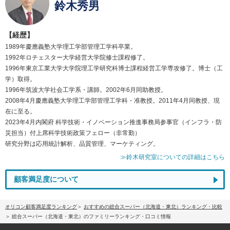
鈴木秀男
【経歴】
1989年慶應義塾大学理工学部管理工学科卒業。
1992年ロチェスター大学経営大学院修士課程修了。
1996年東京工業大学大学院理工学研究科博士課程経営工学専攻修了。博士（工
学）取得。
1996年筑波大学社会工学系・講師。2002年6月同助教授。
2008年4月慶應義塾大学理工学部管理工学科・准教授。2011年4月同教授、現
在に至る。
2023年4月内閣府 科学技術・イノベーション推進事務局参事官（インフラ・防
災担当）付上席科学技術政策フェロー（非常勤）
研究分野は応用統計解析、品質管理、マーケティング。
≫鈴木研究室についての詳細はこちら
顧客満足度について
オリコン顧客満足度ランキング
おすすめの総合スーパー（北海道・東北）ランキング・比較
総合スーパー（北海道・東北）のファミリーランキング・口コミ情報