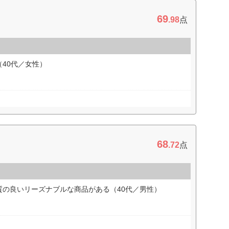
69
.98
点
40代／女性）
68
.72
点
質の良いリーズナブルな商品がある（40代／男性）