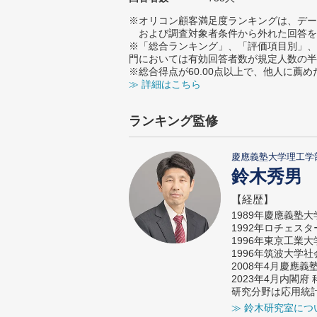
※オリコン顧客満足度ランキングは、デー
および調査対象者条件から外れた回答を
※「総合ランキング」、「評価項目別」、
門においては有効回答者数が規定人数の半
※総合得点が60.00点以上で、他人に
≫ 詳細はこちら
ランキング監修
慶應義塾大学理工学
鈴木秀男
【経歴】
1989年慶應義塾
1992年ロチェス
1996年東京工業
1996年筑波大学
2008年4月慶應
2023年4月内閣
研究分野は応用統
≫ 鈴木研究室につ