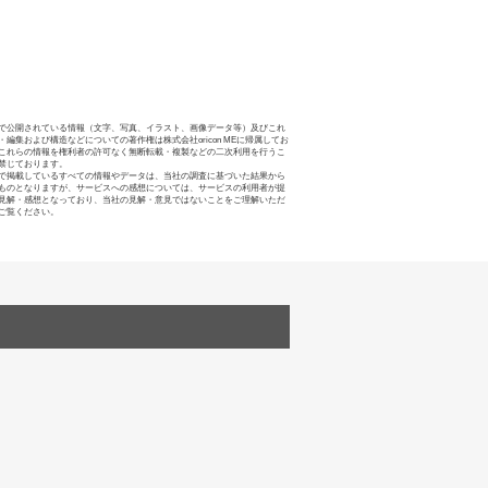
で公開されている情報（文字、写真、イラスト、画像データ等）及びこれ
・編集および構造などについての著作権は株式会社oricon MEに帰属してお
これらの情報を権利者の許可なく無断転載・複製などの二次利用を行うこ
禁じております。
で掲載しているすべての情報やデータは、当社の調査に基づいた結果から
ものとなりますが、サービスへの感想については、サービスの利用者が提
見解・感想となっており、当社の見解・意見ではないことをご理解いただ
ご覧ください。