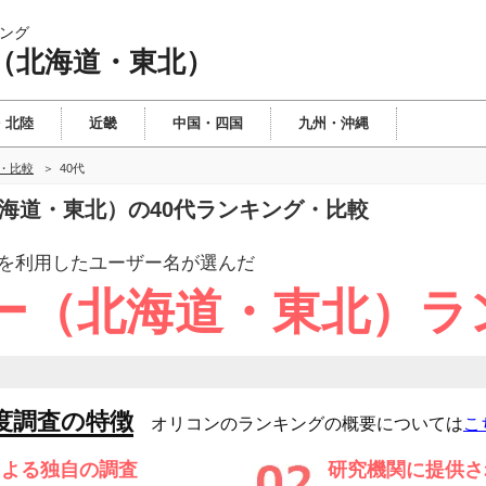
ング
（北海道・東北）
・北陸
近畿
中国・四国
九州・沖縄
・比較
40代
北海道・東北）の40代ランキング・比較
を利用したユーザー
名が選んだ
ー（北海道・東北）ラ
度調査の特徴
オリコンのランキングの概要については
こ
による独自の調査
研究機関に提供さ