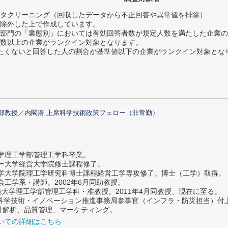
タクリーニング（回収したデータから不正回答や異常値を排除）
除外した上で作成しています。
部門の「業態別」においては有効回答者数が規定人数を満たした企業の
数以上の企業がランクイン対象となります。
薦めたくないと回答した人の割合が基準値以下の企業がランクイン対象とな
部教授／内閣府 上席科学技術政策フェロー（非常勤）
大学理工学部管理工学科卒業。
ター大学経営大学院修士課程修了。
大学大学院理工学研究科博士課程経営工学専攻修了。博士（工学）取得。
社会工学系・講師。2002年6月同助教授。
義塾大学理工学部管理工学科・准教授。2011年4月同教授、現在に至る。
府 科学技術・イノベーション推進事務局参事官（インフラ・防災担当）
計解析、品質管理、マーケティング。
いての詳細はこちら