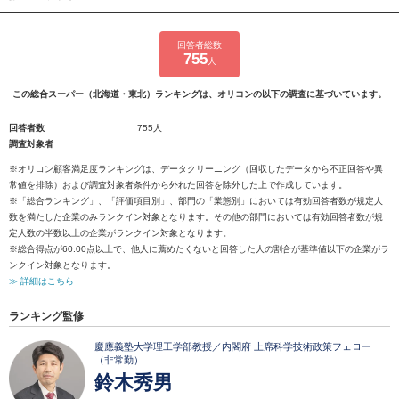
回答者総数
755
人
この総合スーパー（北海道・東北）ランキングは、オリコンの以下の調査に基づいています。
回答者数
755人
調査対象者
※オリコン顧客満足度ランキングは、データクリーニング（回収したデータから不正回答や異
常値を排除）および調査対象者条件から外れた回答を除外した上で作成しています。
※「総合ランキング」、「評価項目別」、部門の「業態別」においては有効回答者数が規定人
数を満たした企業のみランクイン対象となります。その他の部門においては有効回答者数が規
定人数の半数以上の企業がランクイン対象となります。
※総合得点が60.00点以上で、他人に薦めたくないと回答した人の割合が基準値以下の企業がラ
ンクイン対象となります。
≫ 詳細はこちら
ランキング監修
慶應義塾大学理工学部教授／内閣府 上席科学技術政策フェロー
（非常勤）
鈴木秀男