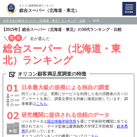
オリコン顧客満足度ランキング
総合スーパー（北海道・東北）
おすすめの総合スーパー（北海道・東北）ランキング・比較
30代
【2015年】総合スーパー（北海道・東北）の30代ランキング・比較
／
／
最
新
名が選んだ
総合スーパー（北海道・東
北）ランキング
オリコン顧客満足度調査の特徴
日本最大級の規模による独自の調査
同ランキングは、実際にサービスを利用した名の消費者の方々の
アンケートを基に、調査企業社を対象に徹底比較しています。調
査概要は
こちら
。
研究機関に提供される信頼のデータ
ソースデータは
国立情報学研究所
を通じて学術研究機関に全て公
開されており、データ監修は慶應義塾大学理工学部教授・
鈴木秀
男
氏が行っています。
オリコンのランキングの概要については
こちら
。