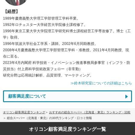
【経歴】
1989年慶應義塾大学理工学部管理工学科卒業。
1992年ロチェスター大学経営大学院修士課程修了。
1996年東京工業大学大学院理工学研究科博士課程経営工学専攻修了。博士（工
学）取得。
1996年筑波大学社会工学系・講師。2002年6月同助教授。
2008年4月慶應義塾大学理工学部管理工学科・准教授。2011年4月同教授、現
在に至る。
2023年4月内閣府 科学技術・イノベーション推進事務局参事官（インフラ・防
災担当）付上席科学技術政策フェロー（非常勤）
研究分野は応用統計解析、品質管理、マーケティング。
≫鈴木研究室についての詳細はこちら
顧客満足度について
オリコン顧客満足度ランキング
おすすめの総合スーパー（北海道・東北）ランキング・比較
総合スーパー（北海道・東北）の30代ランキング・口コミ情報
オリコン顧客満足度
ランキング一覧