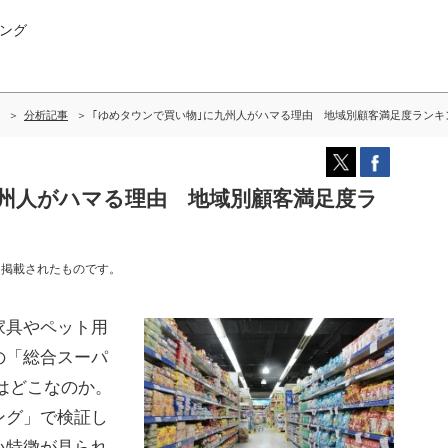
ング
分析記事
｢ゆめタウンで買い物｣に九州人がハマる理由 地域別顧客満足度ランキ
九州人がハマる理由 地域別顧客満足度ラ
に掲載されたものです。
家具やペット用
の「総合スーパ
はどこなのか。
ング」で検証し
い特徴が見られ