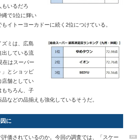
人もいるだろ
沖縄で1位に輝い
でもイトーヨーカドーに続く2位につけている。
イズミは、広島
進出している流
、現在はスーパー
ト」とショッピ
力店舗としてい
はもちろん、子
薬品などの品揃えも強化しているそうだ。
勝因に
評価されているのか。今回の調査では、「スケー
PR