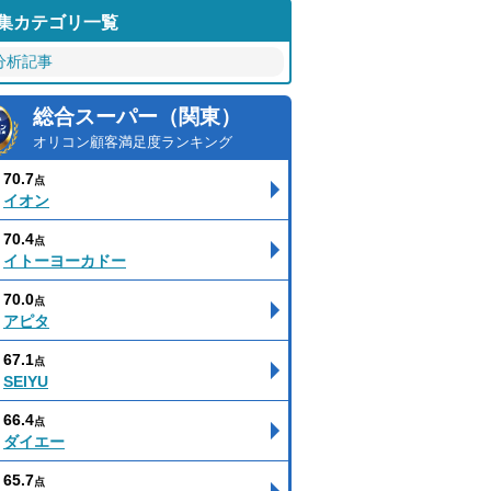
集カテゴリ一覧
分析記事
総合スーパー（関東）
オリコン顧客満足度ランキング
70.7
点
イオン
70.4
点
イトーヨーカドー
70.0
点
アピタ
67.1
点
SEIYU
66.4
点
ダイエー
65.7
点