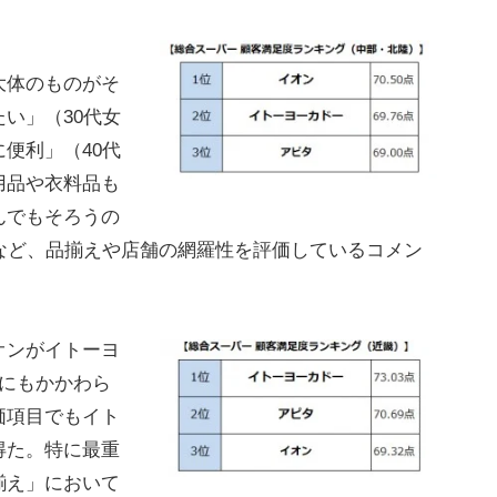
大体のものがそ
い」（30代女
便利」（40代
用品や衣料品も
んでもそろうの
など、品揃えや店舗の網羅性を評価しているコメン
オンがイトーヨ
るにもかかわら
価項目でもイト
得た。特に最重
揃え」において