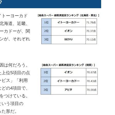
？
イトーヨーカド
。北海道、近畿、
ヨーカドーが、関
オンが、それぞれ
因は何だろう。
た上位5項目の点
ービス」「利用
などの4項目で、
差をつけている。
という項目の
った形だ。