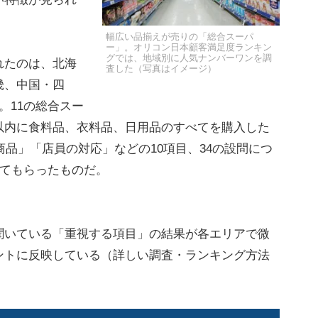
幅広い品揃えが売りの「総合スーパ
ー」。オリコン日本顧客満足度ランキン
グでは、地域別に人気ナンバーワンを調
れたのは、北海
査した（写真はイメージ）
畿、中国・四
。11の総合スー
以内に食料品、衣料品、日用品のすべてを購入した
商品」「店員の対応」などの10項目、34の設問につ
してもらったものだ。
いている「重視する項目」の結果が各エリアで微
ントに反映している（詳しい調査・ランキング方法